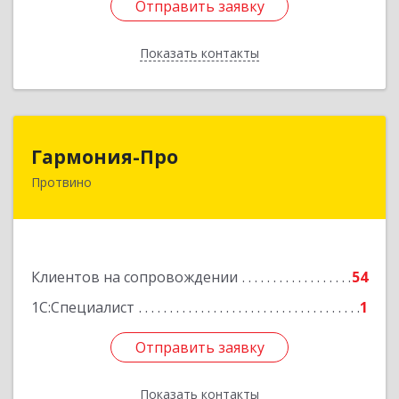
Отправить заявку
Отправить заявку
Показать контакты
Назад
Гармония-Про
Гармония-Про
Протвино
142280, Московская обл, Протвино г, Ленина
ул, дом № 18, кв.198
Подробнее
Клиентов на сопровождении
54
1С:Специалист
1
Отправить заявку
Отправить заявку
Показать контакты
Назад