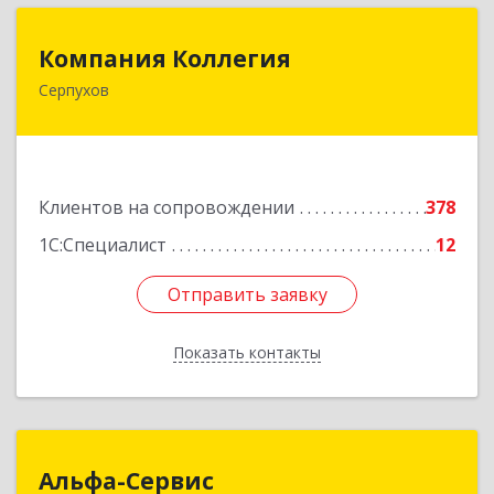
Компания Коллегия
Компания Коллегия
Серпухов
142211, Московская обл, Серпухов г, Оборонная
ул, дом № 19
Подробнее
Клиентов на сопровождении
378
1С:Специалист
12
Отправить заявку
Отправить заявку
Показать контакты
Назад
Альфа-Сервис
Альфа-Сервис