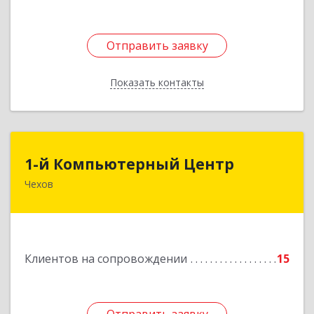
Отправить заявку
Отправить заявку
Показать контакты
Назад
1-й Компьютерный Центр
1-й Компьютерный Центр
Чехов
142306, Московская обл, Чеховский р-н, Чехов
г, Речной туп, стр.9
Подробнее
Клиентов на сопровождении
15