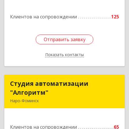
Подробнее
Клиентов на сопровождении
125
Отправить заявку
Отправить заявку
Показать контакты
Назад
Студия автоматизации
Студия автоматизации
"Алгоритм"
"Алгоритм"
Наро-Фоминск
143306, Московская обл, г.о. Наро-Фоминский,
Наро-Фоминск г, Латышская ул, дом № 13А,
пом.4
Клиентов на сопровождении
65