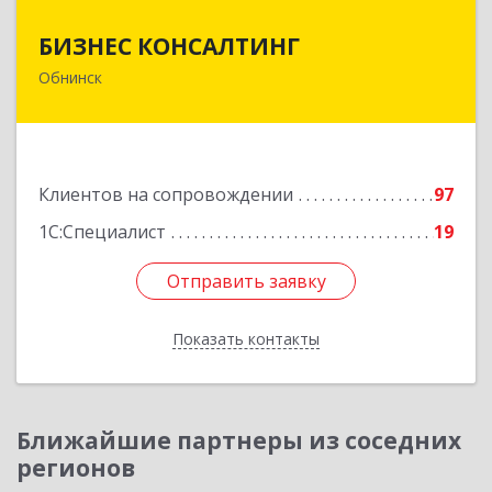
БИЗНЕС КОНСАЛТИНГ
БИЗНЕС КОНСАЛТИНГ
Обнинск
249032, Калужская обл, Обнинск г, Курчатова ул,
дом № 27/2, пом.281
Подробнее
Клиентов на сопровождении
97
1С:Специалист
19
Отправить заявку
Отправить заявку
Показать контакты
Назад
Ближайшие партнеры из соседних
регионов