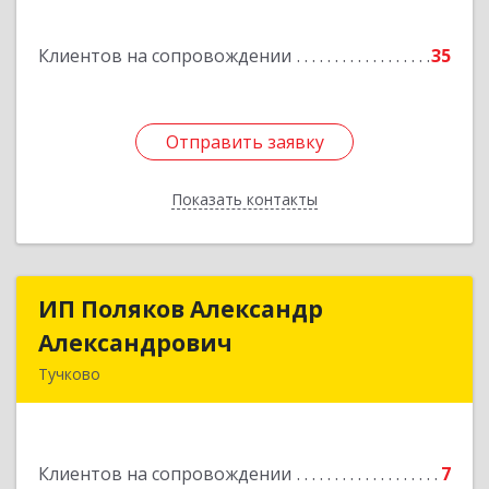
Подробнее
Клиентов на сопровождении
35
Отправить заявку
Отправить заявку
Показать контакты
Назад
ИП Поляков Александр
ИП Поляков Александр
Александрович
Александрович
Тучково
143160, Московская обл., Рузский р-н,
Дорохово п., Московская ул., д.9
Клиентов на сопровождении
7
Подробнее