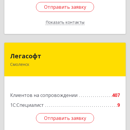
Отправить заявку
Отправить заявку
Показать контакты
Назад
Легасофт
Легасофт
Смоленск
214018, Смоленская обл, Смоленск г, Ново-
Рославльская ул, дом № 13
Подробнее
Клиентов на сопровождении
407
1С:Специалист
9
Отправить заявку
Отправить заявку