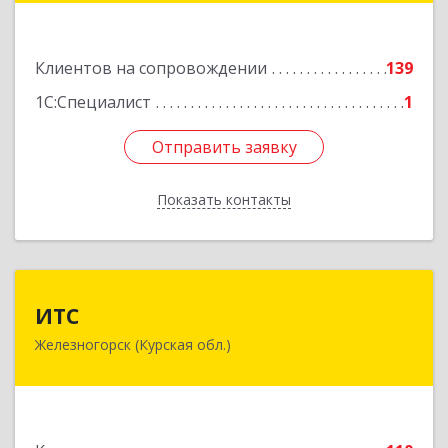
Подробнее
Клиентов на сопровождении
139
1С:Специалист
1
Отправить заявку
Отправить заявку
Показать контакты
Назад
ИТС
ИТС
Железногорск (Курская обл.)
307178, Курская обл, Железногорск г,
Димитрова ул, дом № 3, корпус 5, оф.5
Подробнее