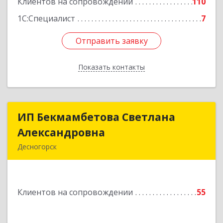
Клиентов на сопровождении
110
1С:Специалист
7
Отправить заявку
Отправить заявку
Показать контакты
Назад
ИП Бекмамбетова Светлана
ИП Бекмамбетова Светлана
Александровна
Александровна
Десногорск
216400, Смоленская обл, Десногорск г, 4-й мкр,
дом № 7, кв.11
Клиентов на сопровождении
55
Подробнее