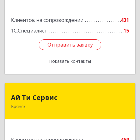
Подробнее
Клиентов на сопровождении
431
1С:Специалист
15
Отправить заявку
Отправить заявку
Показать контакты
Назад
Ай Ти Сервис
Ай Ти Сервис
Брянск
241035, Брянская обл, Брянск г, Брянской
Пролетарской Дивизии ул, дом № 9
Подробнее
Клиентов на сопровождении
469