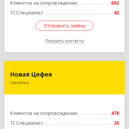
Клиентов на сопровождении
662
1С:Специалист
42
Отправить заявку
Отправить заявку
Показать контакты
Назад
Новая Цефея
Новая Цефея
Смоленск
214018, Смоленская обл, Смоленск г, Раевского
ул, дом № 10
Подробнее
Клиентов на сопровождении
478
1С:Специалист
26