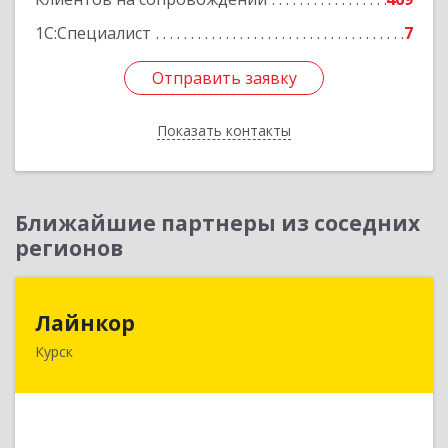
1С:Специалист
7
Отправить заявку
Отправить заявку
Показать контакты
Назад
Ближайшие партнеры из соседних
регионов
Лайнкор
Лайнкор
Курск
305021, Курская обл, Курск г, Победы пр-кт, дом
№ 10, оф.№64
Подробнее