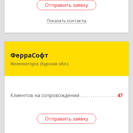
Отправить заявку
Отправить заявку
Показать контакты
Назад
ФерраСофт
ФерраСофт
Железногорск (Курская обл.)
307179, Курская обл, Железногорск г, Ленина ул,
дом № 92, корпус 1, оф.2-34
Подробнее
Клиентов на сопровождении
47
Отправить заявку
Отправить заявку