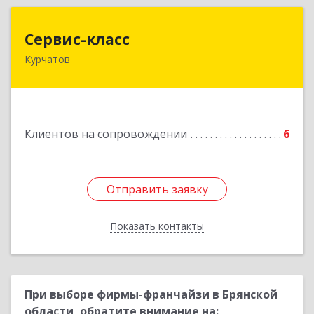
Сервис-класс
Сервис-класс
Курчатов
307251, Курская обл, Курчатовский р-н,
Курчатов г, Коммунистический пр-т, дом № 30,
корпус А
Подробнее
Клиентов на сопровождении
6
Отправить заявку
Отправить заявку
Показать контакты
Назад
При выборе фирмы-франчайзи в Брянской
области, обратите внимание на: