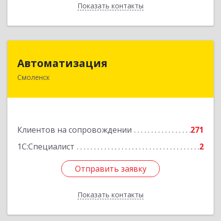
Показать контакты
Назад
Автоматизация
Автоматизация
Смоленск
214019, Смоленская обл, Смоленск г, Марии
Октябрьской ул, дом № 16, оф.107
Подробнее
Клиентов на сопровождении
271
1С:Специалист
2
Отправить заявку
Отправить заявку
Показать контакты
Назад