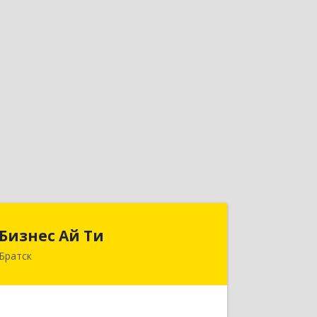
Бизнес Ай Ти
Бизнес Ай Ти
Братск
665717, Иркутская обл, Братск г,
Центральный жилрайон, Мира ул,
дом № 27B, оф.14