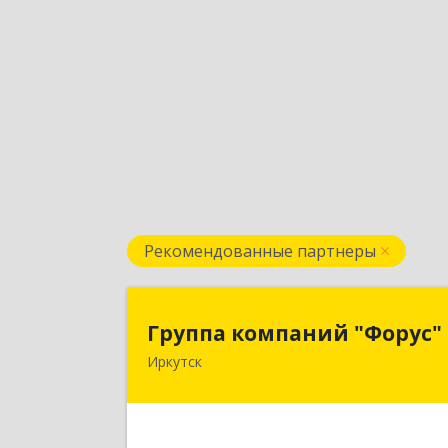
Рекомендованные партнеры
Группа компаний "Форус
Группа компаний "Форус"
Иркутск
664007, Иркутская обл, Иркутск г
Ямская ул, дом № 1, корпус 1, оф.
Подробне