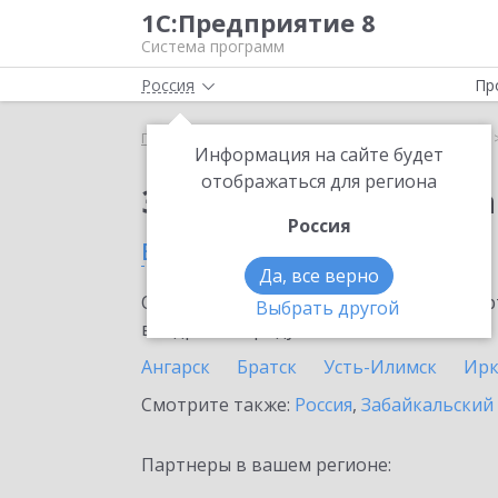
1С:Предприятие 8
Система программ
Россия
Пр
Главная
Сервисы ИТС
1С:Распознавание речи
Информация на сайте будет
отображаться для региона
Заказать 1С:Распозн
Россия
в Иркутской области
Да, все верно
Ознакомьтесь с информационными карт
Выбрать другой
внедрение продукта.
Ангарск
Братск
Усть-Илимск
Ирк
Смотрите также:
Россия
,
Забайкальский
Партнеры в вашем регионе: