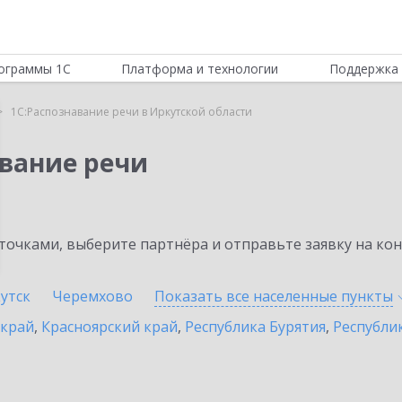
ограммы 1С
Платформа и технологии
Поддержка 
1С:Распознавание речи в Иркутской области
авание речи
очками, выберите партнёра и отправьте заявку на ко
утск
Черемхово
Показать все населенные
пункты
 край
,
Красноярский край
,
Республика Бурятия
,
Республик