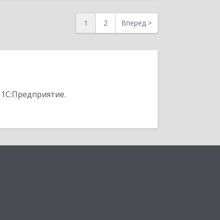
1
2
Вперед
>
 1С:Предприятие.