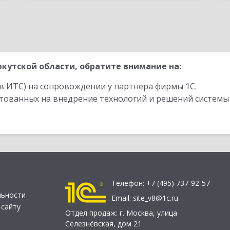
кутской области, обратите внимание на:
в ИТС) на сопровождении у партнера фирмы 1С.
стованных на внедрение технологий и решений системы
Телефон:
+7 (495) 737-92-57
льности
Email:
site_v8@1c.ru
 сайту
Отдел продаж:
г. Москва
,
улица
Селезнёвская, дом 21