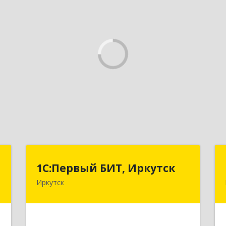
"
1С:Первый БИТ, Иркутск
1С:Первый БИТ, Иркутск
Иркутск
,
664007, Иркутская обл, Иркутск г,
1
Декабрьских Событий ул, дом № 125,
оф.500
е