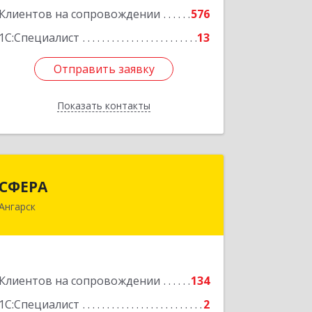
Подробнее
Клиентов на сопровождении
576
1С:Специалист
13
Отправить заявку
Отправить заявку
Показать контакты
Назад
СФЕРА
СФЕРА
Ангарск
665816, Иркутская обл, Ангарск г, 177-
й кв-л, дом № 6, оф.159
Подробнее
Клиентов на сопровождении
134
1С:Специалист
2