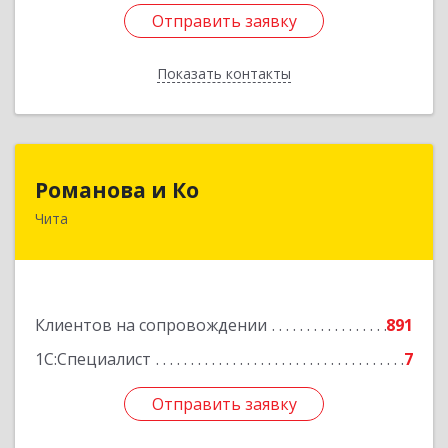
Отправить заявку
Отправить заявку
Показать контакты
Назад
Романова и Ко
Романова и Ко
Чита
672000, Забайкальский край, Чита г, Анохина
ул, дом № 91, оф.703, а/я 1062
Подробнее
Клиентов на сопровождении
891
1С:Специалист
7
Отправить заявку
Отправить заявку