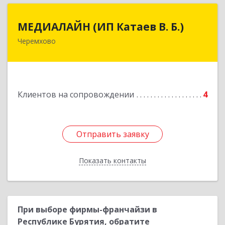
МЕДИАЛАЙН (ИП Катаев В. Б.)
МЕДИАЛАЙН (ИП Катаев В. Б.)
Черемхово
665413, Иркутская обл, Черемхово г, Ленина ул,
дом № 5, оф.328
Подробнее
Клиентов на сопровождении
4
Отправить заявку
Отправить заявку
Показать контакты
Назад
При выборе фирмы-франчайзи в
Республике Бурятия, обратите