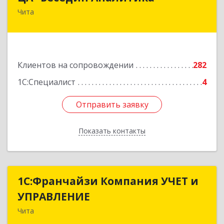
Чита
672039, Забайкальский край, Чита г,
Красноярская ул, дом № 24, корпус а, оф.401
Подробнее
Клиентов на сопровождении
282
1С:Специалист
4
Отправить заявку
Отправить заявку
Показать контакты
Назад
1С:Франчайзи Компания УЧЕТ и
1С:Франчайзи Компания УЧЕТ и
УПРАВЛЕНИЕ
УПРАВЛЕНИЕ
Чита
672038, Забайкальский край, Чита г, Нагорная