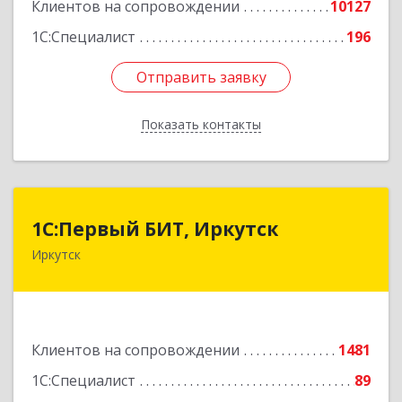
Клиентов на сопровождении
10127
1С:Специалист
196
Отправить заявку
Отправить заявку
Показать контакты
Назад
1С:Первый БИТ, Иркутск
1С:Первый БИТ, Иркутск
Иркутск
664007, Иркутская обл, Иркутск г, Декабрьских
Событий ул, дом № 125, оф.500
Подробнее
Клиентов на сопровождении
1481
1С:Специалист
89