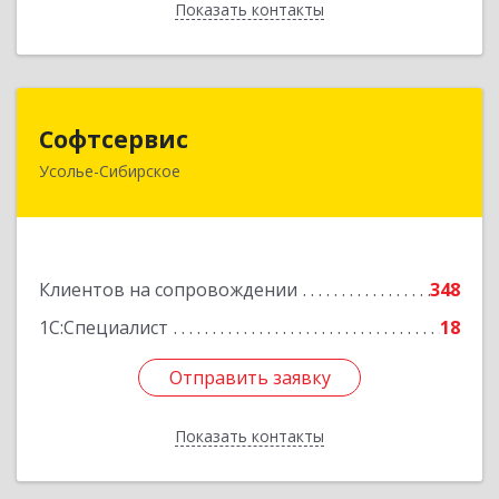
Показать контакты
Назад
Софтсервис
Софтсервис
Усолье-Сибирское
665451, Иркутская обл, Усолье-Сибирское г,
Интернациональная ул, дом № 87
Подробнее
Клиентов на сопровождении
348
1С:Специалист
18
Отправить заявку
Отправить заявку
Показать контакты
Назад