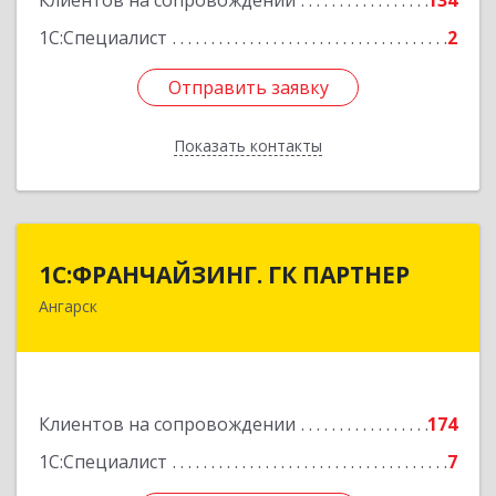
Клиентов на сопровождении
134
1С:Специалист
2
Отправить заявку
Отправить заявку
Показать контакты
Назад
1С:ФРАНЧАЙЗИНГ. ГК ПАРТНЕР
1С:ФРАНЧАЙЗИНГ. ГК ПАРТНЕР
Ангарск
665813, Иркутская обл, Ангарск г, 81 кв-л,
строение 3, оф.104
Подробнее
Клиентов на сопровождении
174
1С:Специалист
7