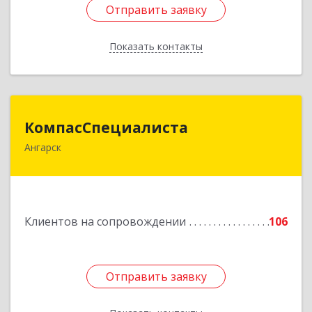
Отправить заявку
Отправить заявку
Показать контакты
Назад
КомпасСпециалиста
КомпасСпециалиста
Ангарск
665826, Иркутская обл, Ангарск г, 12А мкр, дом
№ 7, 86
Подробнее
Клиентов на сопровождении
106
Отправить заявку
Отправить заявку