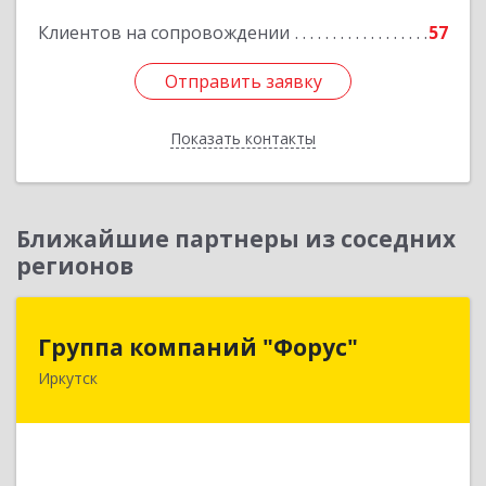
Подробнее
Клиентов на сопровождении
57
Отправить заявку
Отправить заявку
Показать контакты
Назад
Ближайшие партнеры из соседних
регионов
Группа компаний "Форус"
Группа компаний "Форус"
Иркутск
664007, Иркутская обл, Иркутск г, Ямская ул,
дом № 1, корпус 1, оф.1
Подробнее