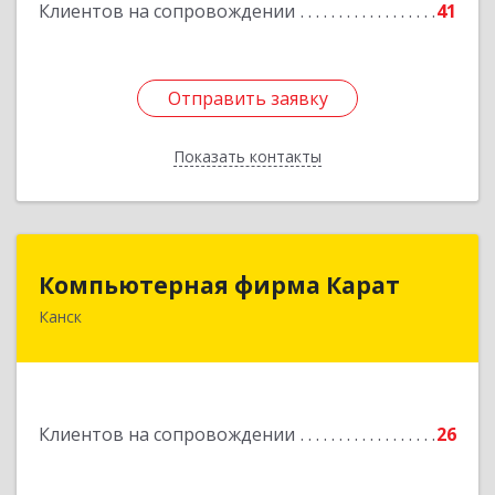
Клиентов на сопровождении
41
Отправить заявку
Отправить заявку
Показать контакты
Назад
Компьютерная фирма Карат
Компьютерная фирма Карат
Канск
663600, Красноярский край, Канск г,
Пролетарская ул, дом № 34
Подробнее
Клиентов на сопровождении
26