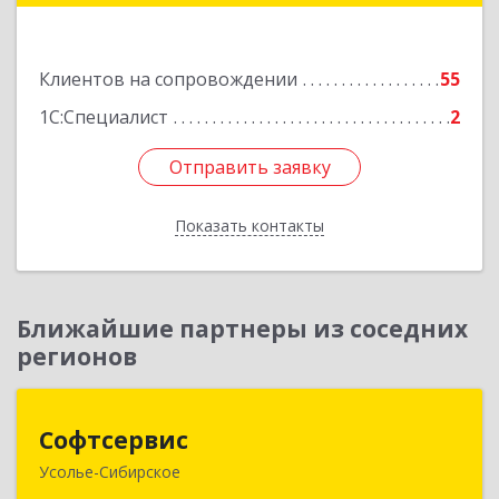
Подробнее
Клиентов на сопровождении
55
1С:Специалист
2
Отправить заявку
Отправить заявку
Показать контакты
Назад
Ближайшие партнеры из соседних
регионов
Софтсервис
Софтсервис
Усолье-Сибирское
665451, Иркутская обл, Усолье-Сибирское г,