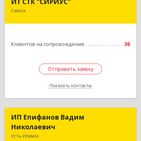
ИТ СТК "СИРИУС"
Саянск
666303, Иркутская обл, Саянск г, Юбилейный
мкр, дом № 38
Подробнее
Клиентов на сопровождении
36
Отправить заявку
Отправить заявку
Показать контакты
Назад
ИП Епифанов Вадим
ИП Епифанов Вадим
Николаевич
Николаевич
Усть-Илимск