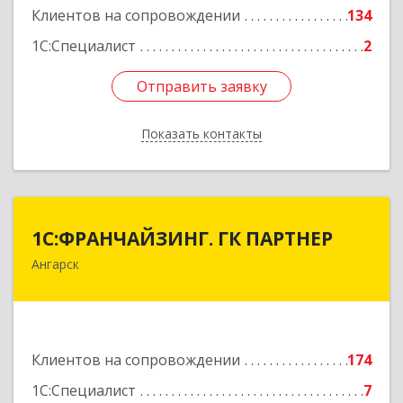
Клиентов на сопровождении
134
1С:Специалист
2
Отправить заявку
Отправить заявку
Показать контакты
Назад
1С:ФРАНЧАЙЗИНГ. ГК ПАРТНЕР
1С:ФРАНЧАЙЗИНГ. ГК ПАРТНЕР
Ангарск
665813, Иркутская обл, Ангарск г, 81 кв-л,
строение 3, оф.104
Подробнее
Клиентов на сопровождении
174
1С:Специалист
7