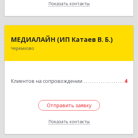
Показать контакты
Назад
МЕДИАЛАЙН (ИП Катаев В. Б.)
МЕДИАЛАЙН (ИП Катаев В. Б.)
Черемхово
665413, Иркутская обл, Черемхово г, Ленина ул,
дом № 5, оф.328
Подробнее
Клиентов на сопровождении
4
Отправить заявку
Отправить заявку
Показать контакты
Назад