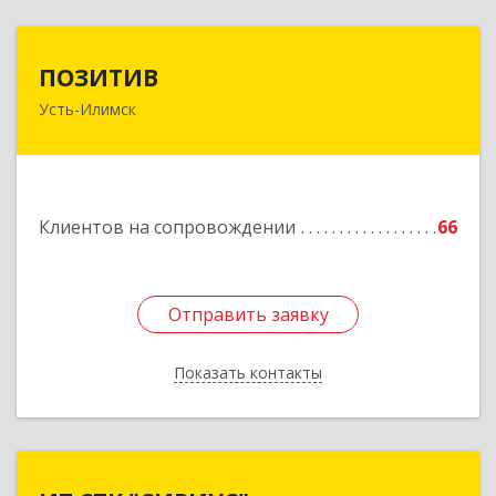
ПОЗИТИВ
ПОЗИТИВ
Усть-Илимск
666679, Иркутская обл, Усть-Илимск г, Дружбы
Народов пр-кт, дом № 12, кв.60
Подробнее
Клиентов на сопровождении
66
Отправить заявку
Отправить заявку
Показать контакты
Назад
ИТ СТК "СИРИУС"