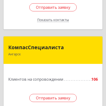
Отправить заявку
Отправить заявку
Показать контакты
Назад
КомпасСпециалиста
КомпасСпециалиста
Ангарск
665826, Иркутская обл, Ангарск г, 12А мкр, дом
№ 7, 86
Подробнее
Клиентов на сопровождении
106
Отправить заявку
Отправить заявку