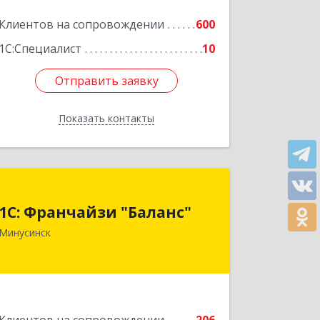
Клиентов на сопровождении
600
1С:Специалист
10
Отправить заявку
Отправить заявку
Показать контакты
Назад
1С: Франчайзи "Баланс"
1С: Франчайзи "Баланс"
662610, Красноярский край,
Минусинск
Минусинск г, Абаканская ул, дом №
43а, пом.14
Подробнее