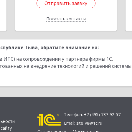
Отправить заявку
Отправить заявку
Показать контакты
Назад
спублике Тыва, обратите внимание на:
в ИТС) на сопровождении у партнера фирмы 1С.
стованных на внедрение технологий и решений системы
Телефон:
+7 (495) 737-92-57
льности
Email:
site_v8@1c.ru
 сайту
Отдел продаж:
г. Москва
,
улица