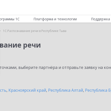
ограммы 1С
Платформа и технологии
Поддержка 
1С:Распознавание речи в Республике Тыва
авание речи
очками, выберите партнёра и отправьте заявку на ко
сть
,
Красноярский край
,
Республика Алтай
,
Республика Б