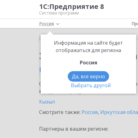
1С:Предприятие 8
Система программ
Россия
Пр
Главная
Сервисы ИТС
1С:Распознавание речи
Информация на сайте будет
отображаться для региона
Заказать 1С:Распозн
Россия
в Республике Тыва
Да, все верно
Ознакомьтесь с информационными карт
Выбрать другой
внедрение продукта.
Кызыл
Смотрите также:
Россия
,
Иркутская обла
Партнеры в вашем регионе: