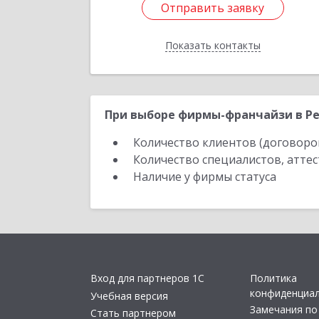
Отправить заявку
Отправить заявку
Показать контакты
Назад
При выборе фирмы-франчайзи в Ре
Количество клиентов (договоро
Количество специалистов, атте
Наличие у фирмы статуса
Вход для партнеров 1С
Политика
конфиденциа
Учебная версия
Замечания по
Стать партнером