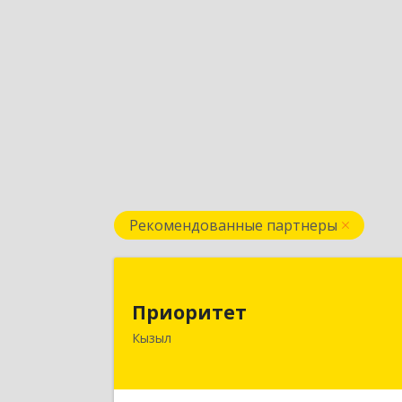
Рекомендованные партнеры
Приорите
Приоритет
667000, Тыва Респ, Кызыл г
Кызыл
Комсомольская ул, дом № 20, кв. 2
оф.