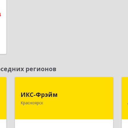
е
4
седних регионов
,
ИКС-Фрэйм
,
ИКС-Фрэйм
660077, Красноярский край,
с
Красноярск
Красноярск г, Батурина ул, дом № 32,
пом.4
,
ы
Подробнее