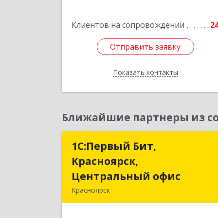
Подробне
Клиентов на сопровождении
2
Отправить заявку
Отправить заявку
Показать контакты
Назад
Ближайшие партнеры из со
1С:Первый Бит,
1С:Первый Бит
Красноярск,
Красноярск
Центральный офис
Центральный офи
Красноярск
660017, Красноярский край
Красноярск г, Диктатур