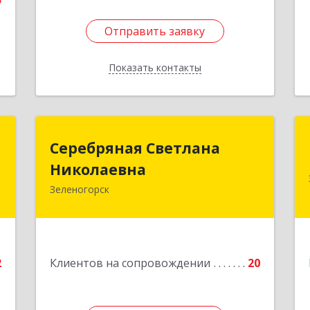
5
Отправить заявку
Отправить заявку
Показать контакты
Назад
й
Серебряная Светлана
Серебряная Светлана
ч
Николаевна
Николаевна
Зеленогорск
,
663690, Краноярский край,
,
Зленогорск г, Энергетиков, дом № 14,
2
кв.37
е
Подробнее
2
Клиентов на сопровождении
20