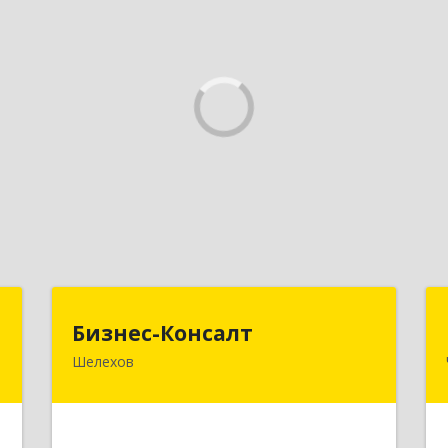
П
Бизнес-Консалт
Бизнес-Консалт
Шелехов
,
666034, Иркутская обл, Шелехов г,
1
Култукский тракт ул
е
Подробнее