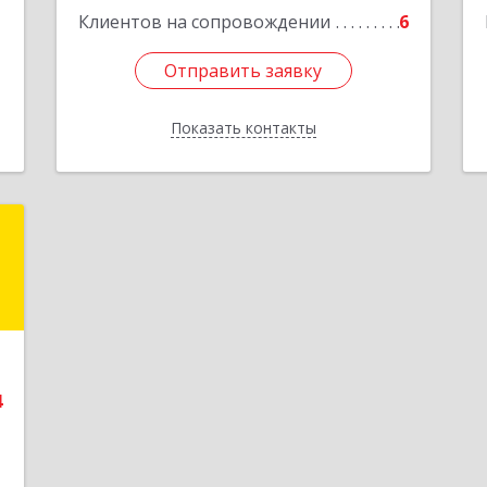
1
Клиентов на сопровождении
6
Отправить заявку
Отправить заявку
Показать контакты
Назад
.
)
,
8
4
е