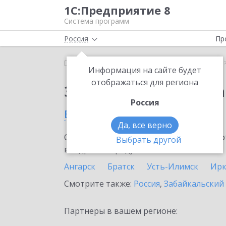
1С:Предприятие 8
Система программ
Россия
Пр
Главная
Сервисы ИТС
1С:Распознавание речи
Информация на сайте будет
отображаться для региона
Заказать 1С:Распозн
Россия
в Иркутской области
Да, все верно
Ознакомьтесь с информационными карт
Выбрать другой
внедрение продукта.
Ангарск
Братск
Усть-Илимск
Ирк
Смотрите также:
Россия
,
Забайкальский
Партнеры в вашем регионе: