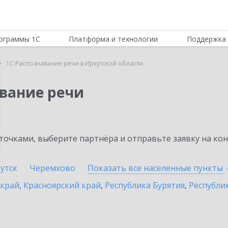
ограммы 1С
Платформа и технологии
Поддержка 
1С:Распознавание речи в Иркутской области
авание речи
очками, выберите партнёра и отправьте заявку на ко
утск
Черемхово
Показать все населенные
пункты
 край
,
Красноярский край
,
Республика Бурятия
,
Республик