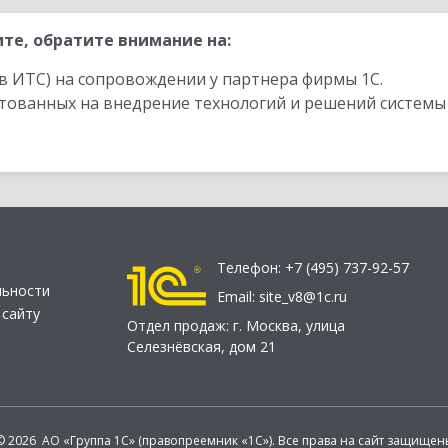
те, обратите внимание на:
в ИТС) на сопровождении у партнера фирмы 1С.
стованных на внедрение технологий и решений системы
Телефон:
+7 (495) 737-92-57
льности
Email:
site_v8@1c.ru
 сайту
Отдел продаж:
г. Москва
,
улица
Селезнёвская, дом 21
© 2026 АО «Группа 1С» (правопреемник «1С»). Все права на сайт защищен