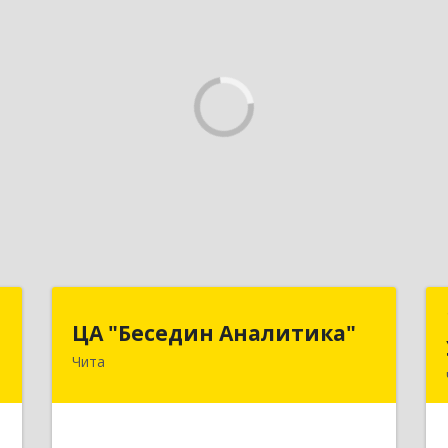
о
ЦА "Беседин Аналитика"
ЦА "Беседин Аналитика"
Чита
,
672039, Забайкальский край, Чита г,
2
Красноярская ул, дом № 24, корпус а,
оф.401
е