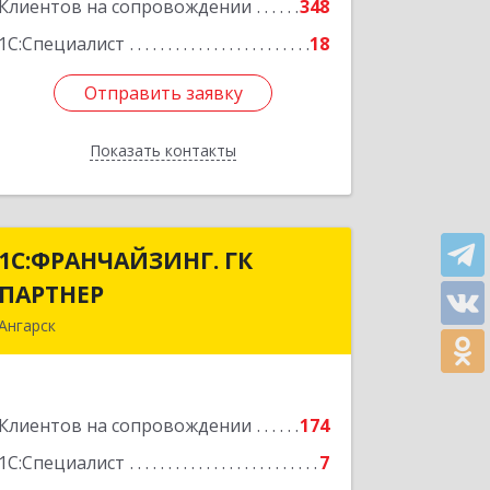
Подробнее
Клиентов на сопровождении
348
1С:Специалист
18
Отправить заявку
Отправить заявку
Показать контакты
Назад
1С:ФРАНЧАЙЗИНГ. ГК
1С:ФРАНЧАЙЗИНГ. ГК
ПАРТНЕР
ПАРТНЕР
Ангарск
665813, Иркутская обл, Ангарск г, 81
кв-л, строение 3, оф.104
Клиентов на сопровождении
174
Подробнее
1С:Специалист
7