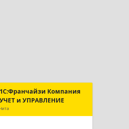
1С:Франчайзи Компания
1С:Франчайзи Компания
УЧЕТ и УПРАВЛЕНИЕ
УЧЕТ и УПРАВЛЕНИЕ
Чита
672038, Забайкальский край, Чита г,
Нагорная ул, дом № 81а, пом.1