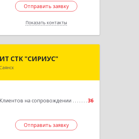
Отправить заявку
Отправить заявку
Показать контакты
Назад
ИТ СТК "СИРИУС"
ИТ СТК "СИРИУС"
Саянск
666303, Иркутская обл, Саянск г,
Юбилейный мкр, дом № 38
Подробнее
Клиентов на сопровождении
36
Отправить заявку
Отправить заявку