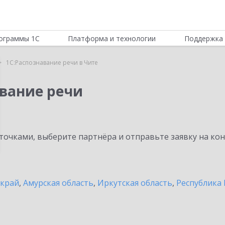
ограммы 1С
Платформа и технологии
Поддержка 
1С:Распознавание речи в Чите
авание речи
очками, выберите партнёра и отправьте заявку на ко
 край
,
Амурская область
,
Иркутская область
,
Республика 