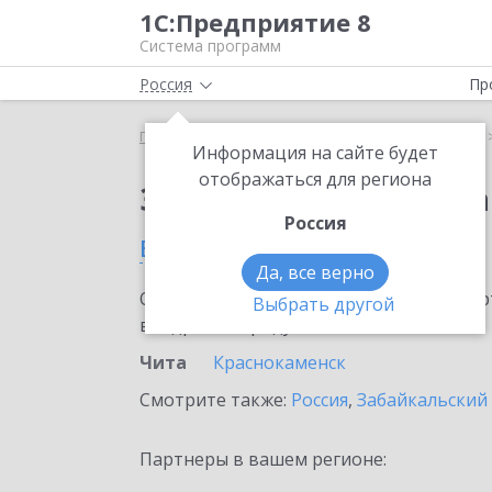
1С:Предприятие 8
Система программ
Россия
Пр
Главная
Сервисы ИТС
1С:Распознавание речи
Информация на сайте будет
отображаться для региона
Заказать 1С:Распозн
Россия
в Чите
Да, все верно
Ознакомьтесь с информационными карт
Выбрать другой
внедрение продукта.
Чита
Краснокаменск
Смотрите также:
Россия
,
Забайкальский
Партнеры в вашем регионе: