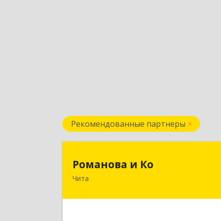
Рекомендованные партнеры
Романова и К
Романова и Ко
Чита
672000, Забайкальский край, Чита г
Анохина ул, дом № 91, оф.703, а/я 106
Подробне