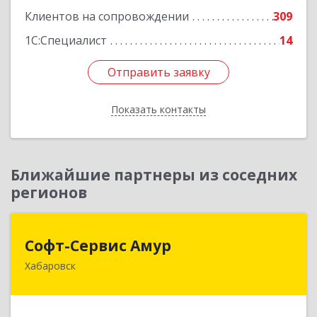
Клиентов на сопровождении
309
1С:Специалист
14
Отправить заявку
Отправить заявку
Показать контакты
Назад
Ближайшие партнеры из соседних
регионов
Софт-Сервис Амур
Софт-Сервис Амур
Хабаровск
680000, Хабаровский край, Хабаровск г,
Муравьева-Амурского ул., дом № 4, оф.19