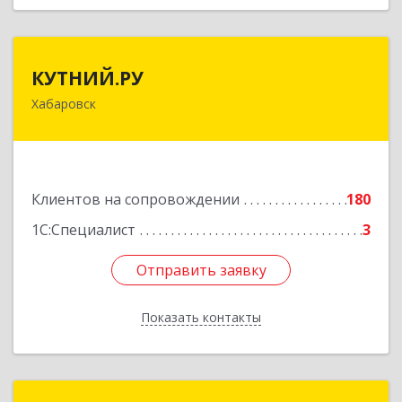
КУТНИЙ.РУ
КУТНИЙ.РУ
Хабаровск
680007, Хабаровский край, Хабаровск г,
Шевчука ул, дом № 42, оф.505
Подробнее
Клиентов на сопровождении
180
1С:Специалист
3
Отправить заявку
Отправить заявку
Показать контакты
Назад