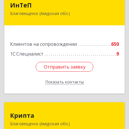
ИнТеП
ИнТеП
Благовещенск (Амурская обл.)
675000, Амурская обл, Благовещенск г,
Горького ул, дом № 172/1
Подробнее
Клиентов на сопровождении
650
1С:Специалист
9
Отправить заявку
Отправить заявку
Показать контакты
Назад
Крипта
Крипта
Благовещенск (Амурская обл.)
675000, Амурская обл, Благовещенск г,