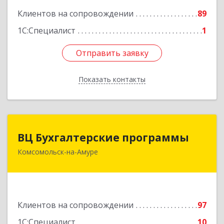
Клиентов на сопровождении
89
Подробнее
1С:Специалист
1
Отправить заявку
Отправить заявку
Показать контакты
Назад
ВЦ Бухгалтерские программы
ВЦ Бухгалтерские программы
Комсомольск-на-Амуре
681000, Хабаровский край, Комсомольск-на-
Амуре г, Сидоренко ул, дом № 1А
Подробнее
Клиентов на сопровождении
97
1С:Специалист
10