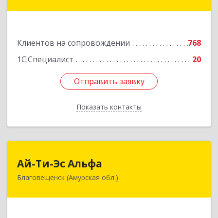
Амурская ул, дом № 236, оф.7-8
Подробнее
Клиентов на сопровождении
768
1С:Специалист
20
Отправить заявку
Отправить заявку
Показать контакты
Назад
Ай-Ти-Эс Альфа
Ай-Ти-Эс Альфа
Благовещенск (Амурская обл.)
675000, Амурская обл, Благовещенск г, Зейская
ул, дом № 134, оф.515
Подробнее