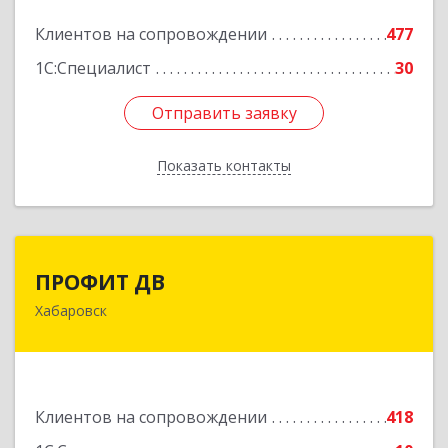
Подробнее
Клиентов на сопровождении
477
1С:Специалист
30
Отправить заявку
Отправить заявку
Показать контакты
Назад
ПРОФИТ ДВ
ПРОФИТ ДВ
Хабаровск
680000, Хабаровский край, Хабаровск г,
Муравьева-Амурского ул, дом № 25, пом.I
Подробнее
Клиентов на сопровождении
418