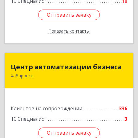
1С:Специалист
10
Отправить заявку
Отправить заявку
Показать контакты
Назад
Центр автоматизации бизнеса
Центр автоматизации бизнеса
Хабаровск
680030, Хабаровский край, Хабаровск г, Ленина
ул, дом № 4, оф.802
Подробнее
Клиентов на сопровождении
336
1С:Специалист
3
Отправить заявку
Отправить заявку