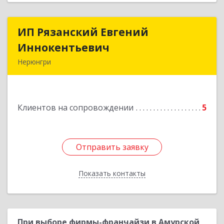
ИП Рязанский Евгений
ИП Рязанский Евгений
Иннокентьевич
Иннокентьевич
Нерюнгри
678967, Саха /Якутия/ Респ, Нерюнгри г,
Дружбы Народов пр-кт, дом № 14
Клиентов на сопровождении
5
Подробнее
Отправить заявку
Отправить заявку
Показать контакты
Назад
При выборе фирмы-франчайзи в Амурской