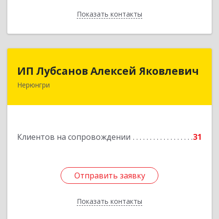
Показать контакты
Назад
ИП Лубсанов Алексей Яковлевич
ИП Лубсанов Алексей Яковлевич
Нерюнгри
675002, Амурская область, г. Благовещенск, ул.
Краснофлотская ,77/1, кв.38
Подробнее
Клиентов на сопровождении
31
Отправить заявку
Отправить заявку
Показать контакты
Назад