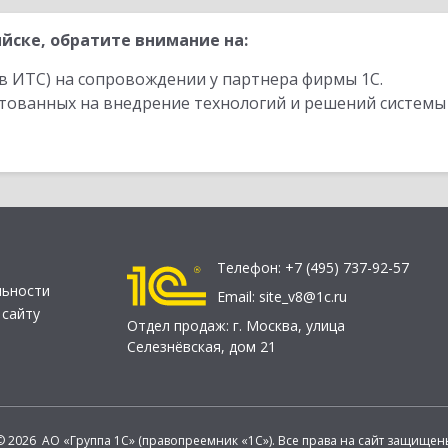
йске, обратите внимание на:
в ИТС) на сопровождении у партнера фирмы 1С.
стованных на внедрение технологий и решений системы
Телефон:
+7 (495) 737-92-57
льности
Email:
site_v8@1c.ru
 сайту
Отдел продаж:
г. Москва
,
улица
Селезнёвская, дом 21
© 2026 АО «Группа 1С» (правопреемник «1С»). Все права на сайт защищен