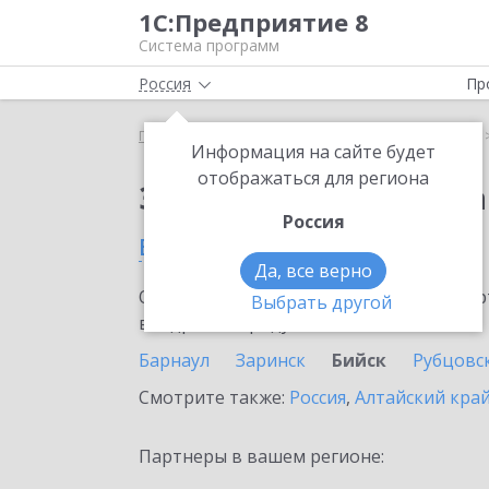
1С:Предприятие 8
Система программ
Россия
Пр
Главная
Сервисы ИТС
1С:Распознавание речи
Информация на сайте будет
отображаться для региона
Заказать 1С:Распозн
Россия
в Бийске
Да, все верно
Ознакомьтесь с информационными карт
Выбрать другой
внедрение продукта.
Барнаул
Заринск
Бийск
Рубцовс
Смотрите также:
Россия
,
Алтайский кра
Партнеры в вашем регионе: