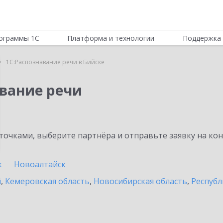
ограммы 1С
Платформа и технологии
Поддержка 
1С:Распознавание речи в Бийске
авание речи
очками, выберите партнёра и отправьте заявку на ко
к
Новоалтайск
й
,
Кемеровская область
,
Новосибирская область
,
Республ