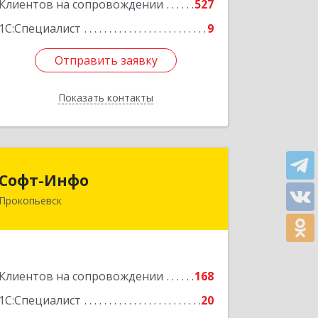
Клиентов на сопровождении
527
1С:Специалист
9
Отправить заявку
Отправить заявку
Показать контакты
Назад
Софт-Инфо
Софт-Инфо
Прокопьевск
653039, Кемеровская область -
Кузбасс, Прокопьевск г, Институтская
ул, дом № 9а, оф.15
Подробнее
Клиентов на сопровождении
168
1С:Специалист
20