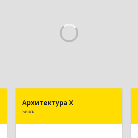
"
Архитектура Х
Архитектура Х
Бийск
,
659300, Алтайский край, Бийск г,
3
Турусова ул, дом № 3
е
Подробнее