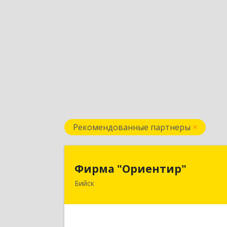
Рекомендованные партнеры
Фирма "Ориентир
Фирма "Ориентир"
Бийск
659300, Алтайский край, Бийск г
Сергея Кирова пр-кт, дом № 
Подробне