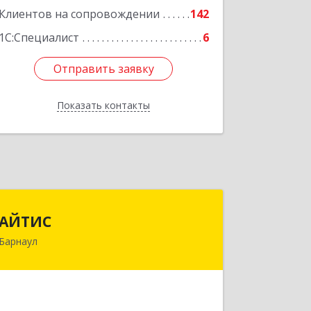
Клиентов на сопровождении
142
1С:Специалист
6
Отправить заявку
Отправить заявку
Показать контакты
Назад
АЙТИС
АЙТИС
Барнаул
656067, Алтайский край, Барнаул г,
Взлетная ул, дом № 65
Подробнее