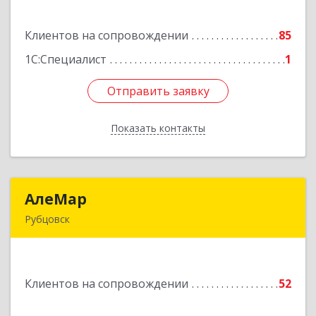
кт, дом № 206, оф.427
Клиентов на сопровождении
85
Подробнее
1С:Специалист
1
Отправить заявку
Отправить заявку
Показать контакты
Назад
АлеМар
АлеМар
Рубцовск
658210, Алтайский край, Рубцовск г,
Комсомольская ул, дом № 80
Клиентов на сопровождении
52
Подробнее