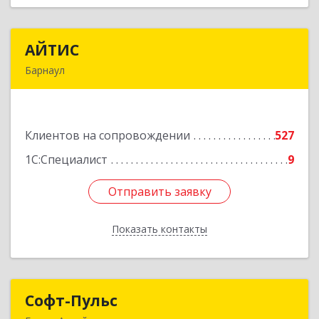
АЙТИС
АЙТИС
Барнаул
656067, Алтайский край, Барнаул г, Взлетная ул,
дом № 65
Клиентов на сопровождении
527
Подробнее
1С:Специалист
9
Отправить заявку
Отправить заявку
Показать контакты
Назад
Софт-Пульс
Софт-Пульс