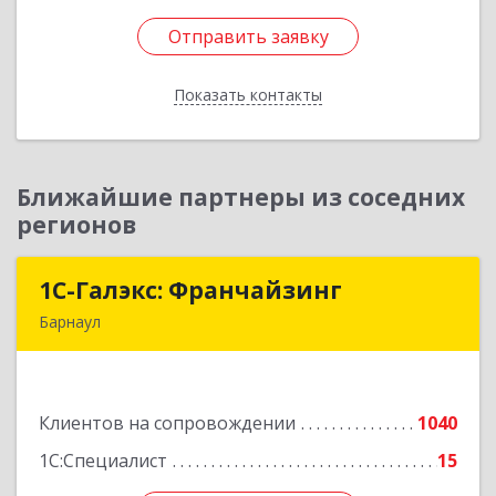
Отправить заявку
Отправить заявку
Показать контакты
Назад
Ближайшие партнеры из соседних
регионов
1С-Галэкс: Франчайзинг
1С-Галэкс: Франчайзинг
Барнаул
656015, Алтайский край, Барнаул г, Деповская
ул, дом № 7, каб.А-105
Клиентов на сопровождении
1040
Подробнее
1С:Специалист
15