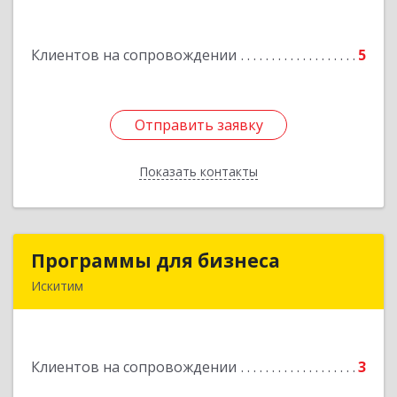
Карасук г, Сорокина ул, дом № 9, оф.3
Клиентов на сопровождении
5
Подробнее
Отправить заявку
Отправить заявку
Показать контакты
Назад
Программы для бизнеса
Программы для бизнеса
Искитим
Подробнее
Клиентов на сопровождении
3