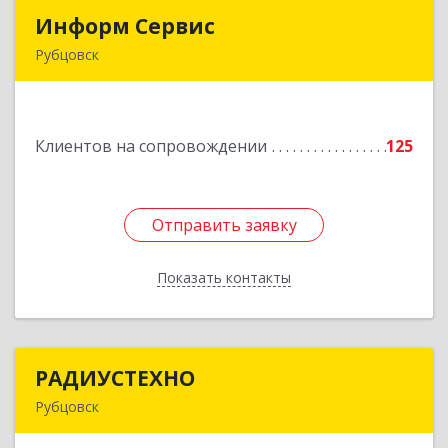
Информ Сервис
Информ Сервис
Рубцовск
658204, Алтайский край, Рубцовск г, Алтайская
ул, дом № 7
Клиентов на сопровождении
125
Подробнее
Отправить заявку
Отправить заявку
Показать контакты
Назад
РАДИУСТЕХНО
РАДИУСТЕХНО
Рубцовск
658225, Алтайский край, Рубцовск г, Ленина пр-