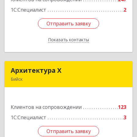
1С:Специалист
2
Отправить заявку
Отправить заявку
Показать контакты
Назад
Архитектура Х
Архитектура Х
Бийск
659300, Алтайский край, Бийск г, Турусова ул,
дом № 3
Клиентов на сопровождении
123
Подробнее
1С:Специалист
3
Отправить заявку
Отправить заявку