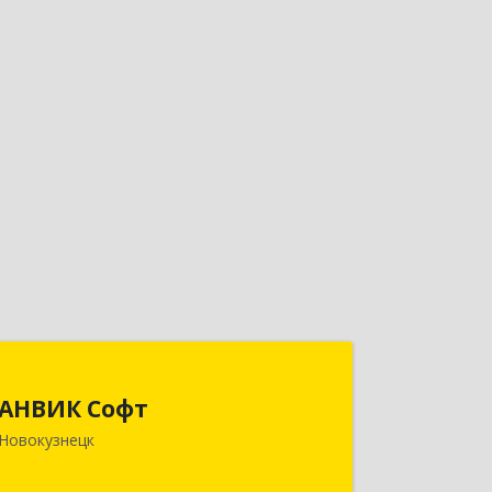
АНВИК Софт
АНВИК Софт
654079, Кемеровская область -
Новокузнецк
Кузбасс, Новокузнецкий г.о,
Новокузнецк г, Куйбышевский р-н,