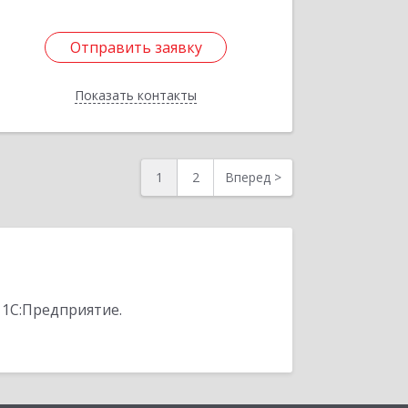
Отправить заявку
Отправить заявку
Показать контакты
Назад
1
2
Вперед
>
 1С:Предприятие.