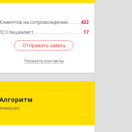
Невского ул, дом № 1, этаж 2
Подробнее
Клиентов на сопровождении
422
1С:Специалист
17
Отправить заявку
Отправить заявку
Показать контакты
Назад
Алгоритм
Алгоритм
650043, Кемеровская обл, Кемерово г,
Кемерово
Мичурина пер, дом № 5, кв.192
Подробнее