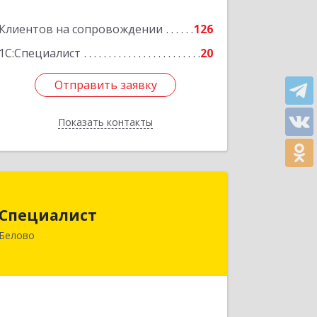
Клиентов на сопровождении
126
1С:Специалист
20
Отправить заявку
Отправить заявку
Показать контакты
Назад
Специалист
Специалист
Кемеровская обл, Белово г, Ленина
Белово
ул, дом № 31-2
Подробнее