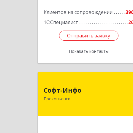
Кемерово г, Мичурина ул, дом № 13А
Клиентов на сопровождении
этаж 3, пом.2, оф.30
39
1С:Специалист
2
Подробне
Отправить заявку
Отправить заявку
Показать контакты
Назад
Софт-Инф
Софт-Инфо
653039, Кемеровская область 
Прокопьевск
Кузбасс, Прокопьевск г, Институтска
ул, дом № 9а, оф.1
Подробне