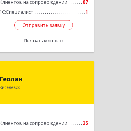
Клиентов на сопровождении
87
1С:Специалист
1
Отправить заявку
Отправить заявку
Показать контакты
Назад
Геолан
Геолан
652700, Кемеровская обл, Киселевск г,
Киселевск
Транспортная ул, дом № 54
Подробнее
Клиентов на сопровождении
35