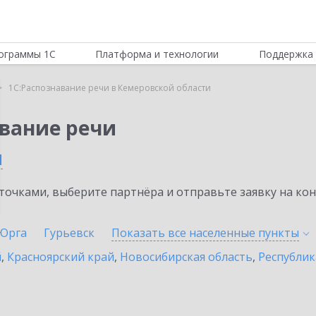
ограммы 1С
Платформа и технологии
Поддержка 
1С:Распознавание речи в Кемеровской области
авание речи
и
очками, выберите партнёра и отправьте заявку на ко
Юрга
Гурьевск
Показать все населенные
пункты
й
,
Красноярский край
,
Новосибирская область
,
Республик