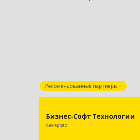
Рекомендованные партнеры
Бизнес-Софт Технологи
Бизнес-Софт Технологии
650992, Кемеровская область 
Кемерово
Кузбасс обл, Кемерово г, Советски
пр-кт, дом № 2/8, оф.40