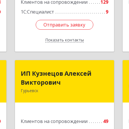
8
Клиентов на сопровождении
129
0
1С:Специалист
9
Отправить заявку
Отправить заявку
Показать контакты
Назад
-
ИП Кузнецов Алексей
ИП Кузнецов Алексей
я
Викторович
Викторович
Гурьевск
,
652780, Кемеровская обл, Гурьевский
7
р-н, Гурьевск г, Суворова ул, дом №
32
е
Подробнее
0
Клиентов на сопровождении
49