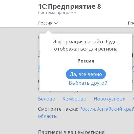
1С:Предприятие 8
Система программ
Россия
Пр
Главная
Сервисы ИТС
1С:Распознавание речи
Информация на сайте будет
отображаться для региона
Заказать 1С:Распозн
Россия
в Кемеровской област
Да, все верно
Ознакомьтесь с информационными карт
Выбрать другой
внедрение продукта.
Белово
Кемерово
Новокузнецк
Смотрите также:
Россия
,
Алтайский кра
область
Партнеры в вашем регионе: