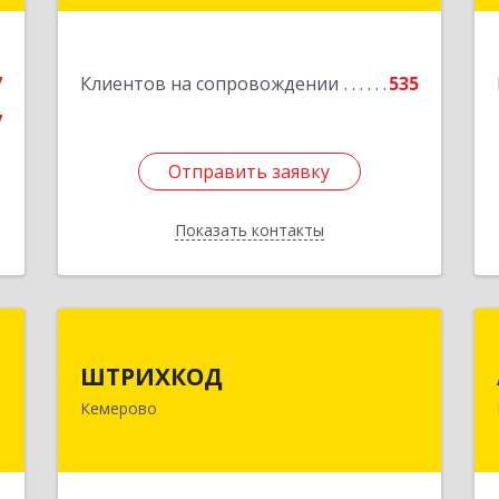
е
Подробнее
7
Клиентов на сопровождении
535
7
Отправить заявку
Отправить заявку
Показать контакты
Назад
и
ШТРИХКОД
я
ШТРИХКОД
650043, Кемеровская область -
"
Кемерово
Кузбасс обл, Кемерово г,
Красноармейская ул, дом № 121
-
,