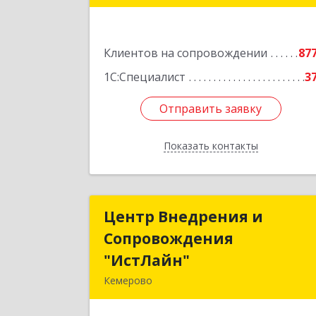
Подробне
Клиентов на сопровождении
87
1С:Специалист
3
Отправить заявку
Отправить заявку
Показать контакты
Назад
Центр Внедрения и
Центр Внедрения 
Сопровождения
Сопровождени
"ИстЛайн"
"ИстЛайн
Кемерово
650000, Кемеровская область 
Кузбасс обл, г.о. Кемеровский