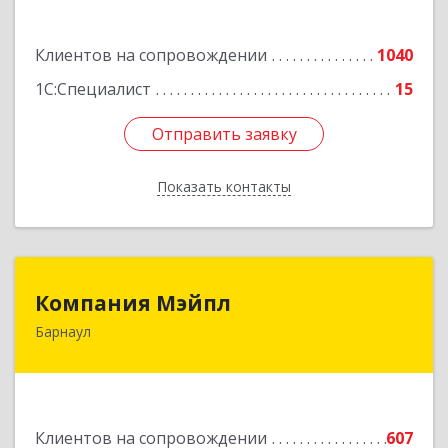
Подробнее
Клиентов на сопровождении
1040
1С:Специалист
15
Отправить заявку
Отправить заявку
Показать контакты
Назад
Компания Мэйпл
Компания Мэйпл
Барнаул
656038, Алтайский край, Барнаул г,
Комсомольский пр-кт, дом № 112
Подробнее
Клиентов на сопровождении
607