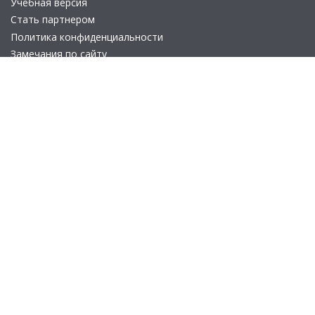
Учебная версия
Стать партнером
Политика конфиденциальности
Замечания по сайту
Другие сайты
Телефон:
+7 (495) 737-92-57
Email:
site_v8@1c.ru
Отдел продаж:
г. Москва
,
улица Селезнёвская, дом 21
© 2026 АО «Группа 1С» (правопреемник «1С»). Все права на сайт
защищены
© 2011- 2026 ООО «1С-Софт» (
о компании
).
Исключительное право на технологическую платформу
«1С:Предприятие 8» и типовые конфигурации программных
продуктов системы «1С:Предприятие 8», представленные на