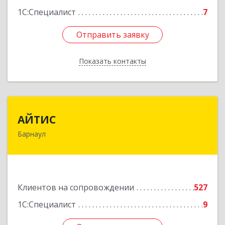
1С:Специалист
7
Отправить заявку
Отправить заявку
Показать контакты
Назад
АЙТИС
АЙТИС
Барнаул
656067, Алтайский край, Барнаул г, Взлетная ул,
дом № 65
Подробнее
Клиентов на сопровождении
527
1С:Специалист
9