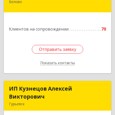
Белово
652600, Кемеровская обл, Белово г,
Железнодорожный пер, дом № 27
Подробнее
Клиентов на сопровождении
70
Отправить заявку
Отправить заявку
Показать контакты
Назад
ИП Кузнецов Алексей
ИП Кузнецов Алексей
Викторович
Викторович
Гурьевск
652780, Кемеровская обл, Гурьевский р-н,