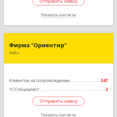
Отправить заявку
Отправить заявку
Показать контакты
Назад
Фирма "Ориентир"
Фирма "Ориентир"
Бийск
659300, Алтайский край, Бийск г, Сергея Кирова
пр-кт, дом № 3
Подробнее
Клиентов на сопровождении
247
1С:Специалист
2
Отправить заявку
Отправить заявку
Показать контакты
Назад