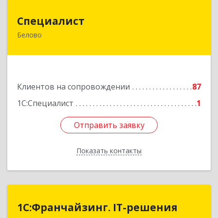
Специалист
Специалист
Белово
Кемеровская обл, Белово г, Ленина ул, дом №
31-2
Подробнее
Клиентов на сопровождении
87
1С:Специалист
1
Отправить заявку
Отправить заявку
Показать контакты
Назад
1С:Франчайзинг. IT-решения
1С:Франчайзинг. IT-решения