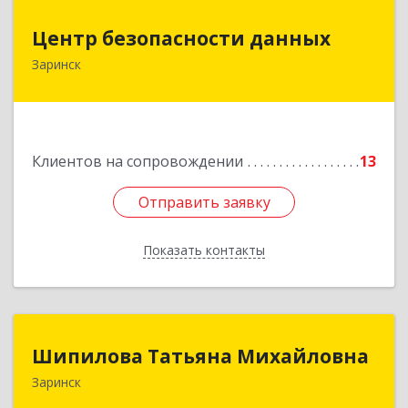
Центр безопасности данных
Центр безопасности данных
Заринск
659100, Алтайский край, Заринск г, Таратынова
ул, дом № 11, кв.9
Подробнее
Клиентов на сопровождении
13
Отправить заявку
Отправить заявку
Показать контакты
Назад
Шипилова Татьяна Михайловна
Шипилова Татьяна Михайловна
Заринск
Подробнее