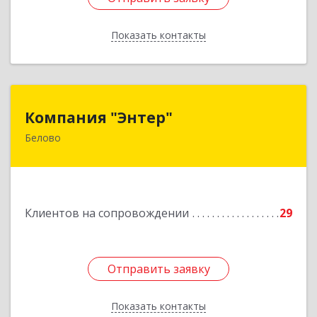
Показать контакты
Назад
Компания "Энтер"
Компания "Энтер"
Белово
652600, Кемеровская обл, Белово г, Почтовый
пер, дом № 2, пом.2
Подробнее
Клиентов на сопровождении
29
Отправить заявку
Отправить заявку
Показать контакты
Назад