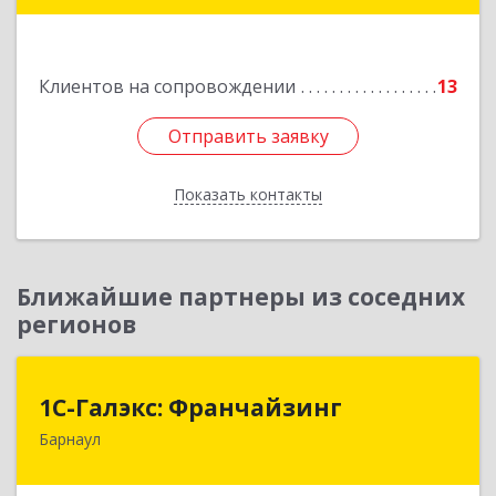
Клиентов на сопровождении
13
Отправить заявку
Отправить заявку
Показать контакты
Назад
Ближайшие партнеры из соседних
регионов
1С-Галэкс: Франчайзинг
1С-Галэкс: Франчайзинг
Барнаул
656015, Алтайский край, Барнаул г, Деповская
ул, дом № 7, каб.А-105