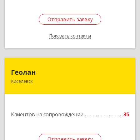
Отправить заявку
Отправить заявку
Показать контакты
Назад
Геолан
Геолан
Киселевск
652700, Кемеровская обл, Киселевск г,
Транспортная ул, дом № 54
Подробнее
Клиентов на сопровождении
35
Отправить заявку
Отправить заявку