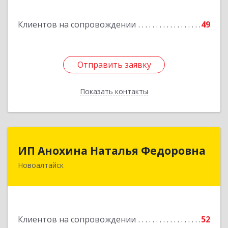
Гурьевск г, Суворова ул, дом № 32
Клиентов на сопровождении
49
Подробнее
Отправить заявку
Отправить заявку
Показать контакты
Назад
ИП Анохина Наталья Федоровна
ИП Анохина Наталья Федоровна
Новоалтайск
658041, Алтайский край, Новоалтайск г,
Белоярская ул, дом № 132
Подробнее
Клиентов на сопровождении
52