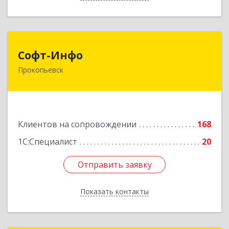
Софт-Инфо
Софт-Инфо
Прокопьевск
653039, Кемеровская область - Кузбасс,
Прокопьевск г, Институтская ул, дом № 9а,
оф.15
Подробнее
Клиентов на сопровождении
168
1С:Специалист
20
Отправить заявку
Отправить заявку
Показать контакты
Назад