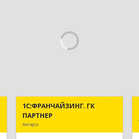
А
1С:ФРАНЧАЙЗИНГ. ГК
1С:ФРАНЧАЙЗИНГ. ГК
ПАРТНЕР
ПАРТНЕР
-
Ангарск
9
665813, Иркутская обл, Ангарск г, 81
кв-л, строение 3, оф.104