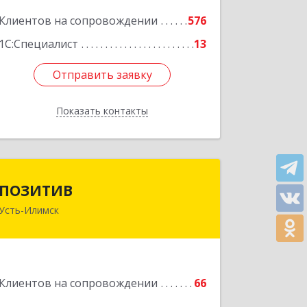
Подробнее
Клиентов на сопровождении
576
1С:Специалист
13
Отправить заявку
Отправить заявку
Показать контакты
Назад
ПОЗИТИВ
ПОЗИТИВ
Усть-Илимск
666679, Иркутская обл, Усть-Илимск г,
Дружбы Народов пр-кт, дом № 12,
кв.60
Подробнее
Клиентов на сопровождении
66