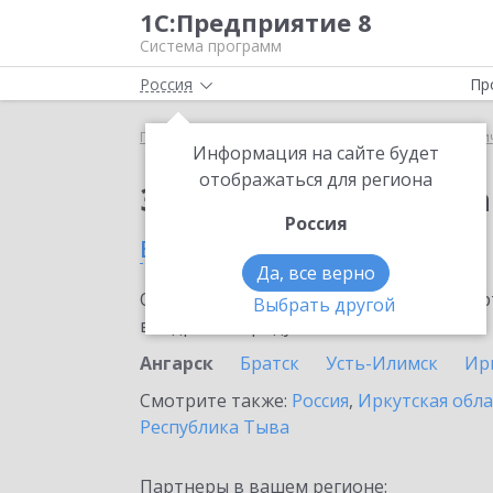
1С:Предприятие 8
Система программ
Россия
Пр
Главная
Сервисы ИТС
1С:Распознавание перви
Информация на сайте будет
отображаться для региона
Заказать 1С:Распозн
Россия
в Ангарске
Да, все верно
Ознакомьтесь с информационными карт
Выбрать другой
внедрение продукта.
Ангарск
Братск
Усть-Илимск
Ир
Смотрите также:
Россия
,
Иркутская обла
Республика Тыва
Партнеры в вашем регионе: