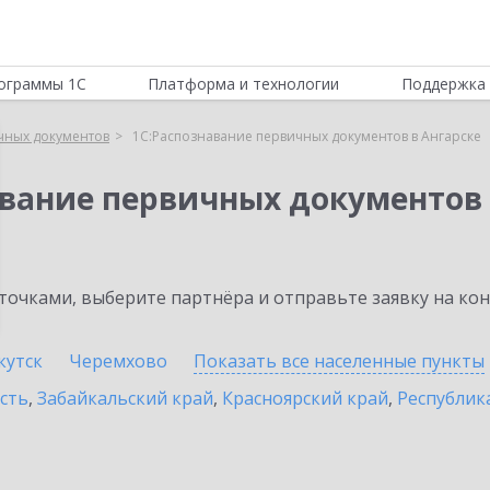
ограммы 1С
Платформа и технологии
Поддержка 
чных документов
1С:Распознавание первичных документов в Ангарске
авание первичных документов
очками, выберите партнёра и отправьте заявку на ко
кутск
Черемхово
Показать все населенные
пункты
сть
,
Забайкальский край
,
Красноярский край
,
Республик