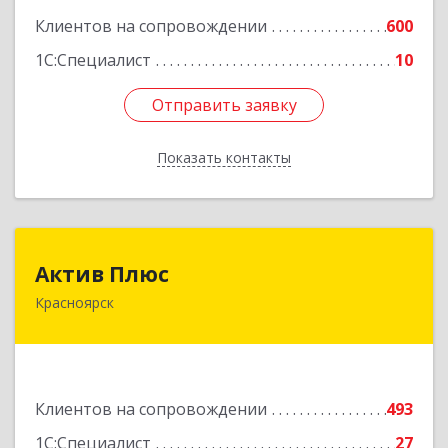
Клиентов на сопровождении
600
1С:Специалист
10
Отправить заявку
Отправить заявку
Показать контакты
Назад
Актив Плюс
Актив Плюс
Красноярск
660017, Красноярский край, Красноярск г,
Обороны ул, дом № 3, оф.220
Подробнее
Клиентов на сопровождении
493
1С:Специалист
27