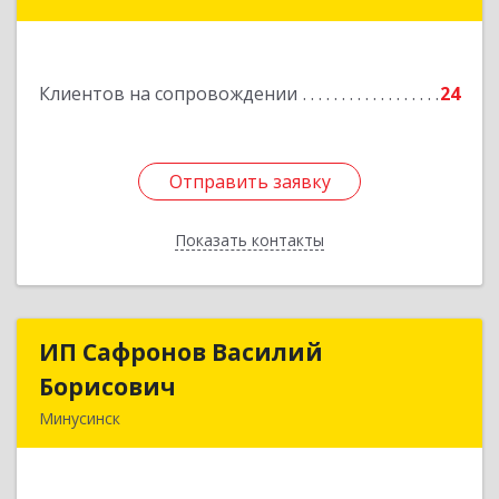
Абаканская ул, дом № 44, корпус Б
Подробнее
Клиентов на сопровождении
24
Отправить заявку
Отправить заявку
Показать контакты
Назад
ИП Сафронов Василий
ИП Сафронов Василий
Борисович
Борисович
Минусинск
662608, Красноярский край, Минусинск г,
Пушкина ул, дом № 8, кв.2