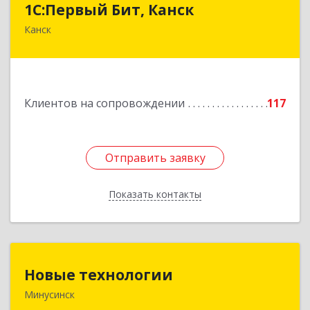
1С:Первый Бит, Канск
Канск
663600, Красноярский край, Канск г, 30 лет
ВЛКСМ ул, дом № 20, пом.25
Подробнее
Клиентов на сопровождении
117
Отправить заявку
Отправить заявку
Показать контакты
Назад
Новые технологии
Новые технологии
Минусинск
662606, Красноярский край, Минусинск г,