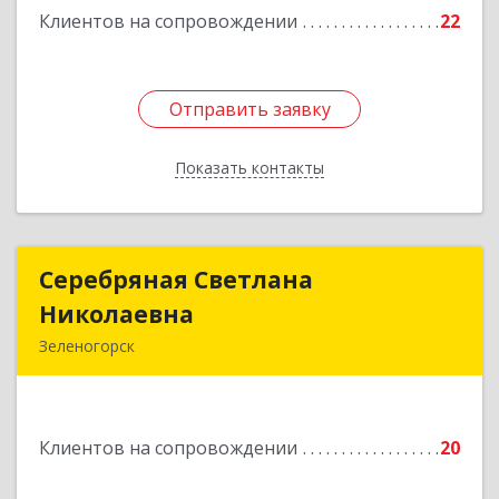
Клиентов на сопровождении
22
Подробнее
Отправить заявку
Отправить заявку
Показать контакты
Назад
Серебряная Светлана
Серебряная Светлана
Николаевна
Николаевна
Зеленогорск
663690, Краноярский край, Зленогорск г,
Энергетиков, дом № 14, кв.37
Клиентов на сопровождении
20
Подробнее