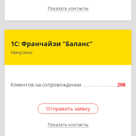
Показать контакты
Назад
1С: Франчайзи "Баланс"
1С: Франчайзи "Баланс"
Минусинск
662610, Красноярский край, Минусинск г,
Абаканская ул, дом № 43а, пом.14
Подробнее
Клиентов на сопровождении
206
Отправить заявку
Отправить заявку
Показать контакты
Назад