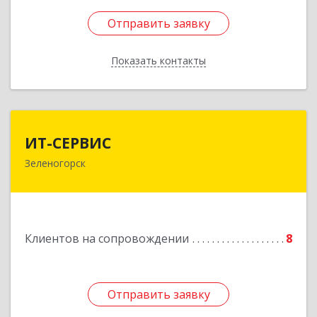
Отправить заявку
Отправить заявку
Показать контакты
Назад
ИТ-СЕРВИС
ИТ-СЕРВИС
Зеленогорск
663690, Красноярский край, Зеленогорск г,
Гагарина ул, дом № 34
Подробнее
Клиентов на сопровождении
8
Отправить заявку
Отправить заявку