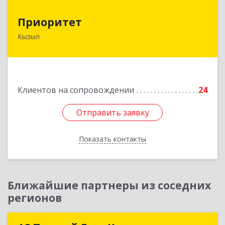
Приоритет
Приоритет
Кызыл
667000, Тыва Респ, Кызыл г, Комсомольская ул,
дом № 20, кв. 2, оф.1
Подробнее
Клиентов на сопровождении
24
Отправить заявку
Отправить заявку
Показать контакты
Назад
Ближайшие партнеры из соседних
регионов