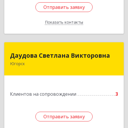
Отправить заявку
Отправить заявку
Показать контакты
Назад
Даудова Светлана Викторовна
Даудова Светлана Викторовна
Югорск
Подробнее
Клиентов на сопровождении
3
Отправить заявку
Отправить заявку