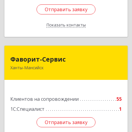
Отправить заявку
Отправить заявку
Показать контакты
Назад
Фаворит-Сервис
Фаворит-Сервис
Ханты-Мансийск
628011, Ханты-Мансийский Автономный округ
- Югра АО, Ханты-Мансийск г, Гагарина ул, дом
№ 118/1, кв.2
Подробнее
Клиентов на сопровождении
55
1С:Специалист
1
Отправить заявку
Отправить заявку