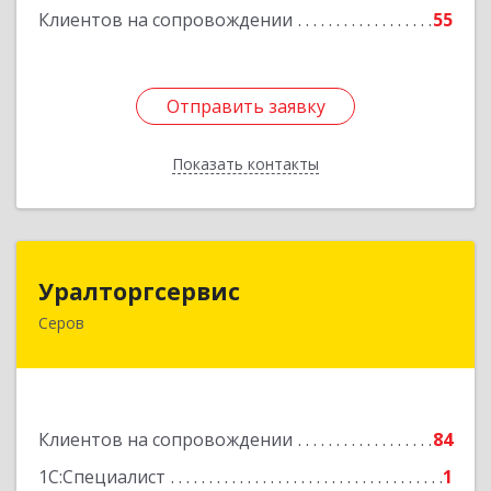
Клиентов на сопровождении
55
Отправить заявку
Отправить заявку
Показать контакты
Назад
Уралторгсервис
Уралторгсервис
Серов
624980, Свердловская обл, Серов г, Кирова ул,
дом № 2
Подробнее
Клиентов на сопровождении
84
1С:Специалист
1