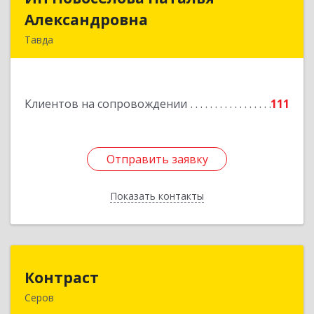
Александровна
Александровна
Тавда
623950, Свердловская обл, Тавда г, 9 Мая ул,
дом № 4
Клиентов на сопровождении
111
Подробнее
Отправить заявку
Отправить заявку
Показать контакты
Назад
Контраст
Контраст
Серов
624993, Свердловская обл, Серов г, Ленина ул,