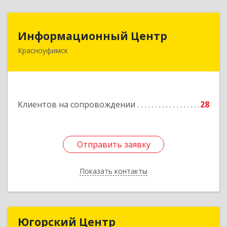
Информационный Центр
Информационный Центр
Красноуфимск
623300, Свердловская обл, Красноуфимск г,
Мизерова ул, дом № 112А
Подробнее
Клиентов на сопровождении
28
Отправить заявку
Отправить заявку
Показать контакты
Назад
Югорский Центр
Югорский Центр