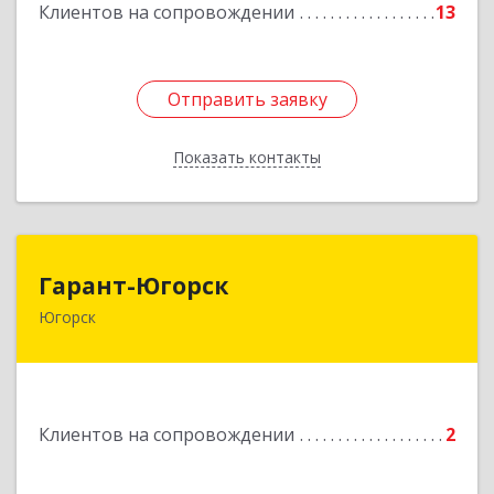
Подробнее
Клиентов на сопровождении
13
Отправить заявку
Отправить заявку
Показать контакты
Назад
Гарант-Югорск
Гарант-Югорск
Югорск
628260, Ханты-Мансийский Автономный округ
- Югра АО, Югорск г, Титова ул, дом № 63
Подробнее
Клиентов на сопровождении
2