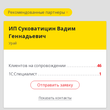
Рекомендованные партнеры
ИП Суковатицин Вадим
ИП Суковатицин Вадим
Геннадьевич
Геннадьевич
Урай
628285, Ханты-Мансийский Автономный округ
- Югра АО, Урай г, микрорайон 2, дом № 50,
оф.21
Клиентов на сопровождении
46
Подробнее
1С:Специалист
1
Отправить заявку
Отправить заявку
Показать контакты
Назад