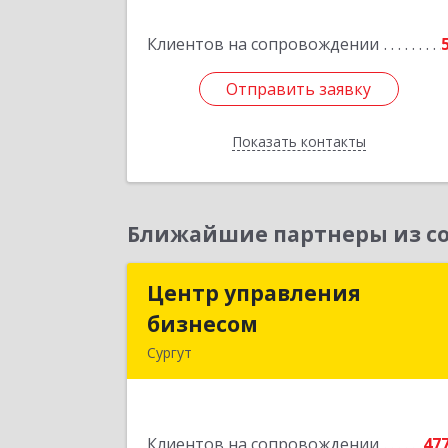
Подробне
Клиентов на сопровождении
Отправить заявку
Отправить заявку
Показать контакты
Назад
Ближайшие партнеры из со
Центр управления
Центр управлени
бизнесом
бизнесо
Сургут
628403, Ханты-Мансийски
Автономный округ - Югра АО, Сургу
г, Мира пр-кт, дом № 56, кв.
Клиентов на сопровождении
47