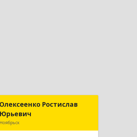
Олексеенко Ростислав
Олексеенко Ростислав
Юрьевич
Юрьевич
Ноябрьск
629804, Ямало-Ненецкий АО,
Ноябрьск г, УТАДС п, дом № 84, кв.2