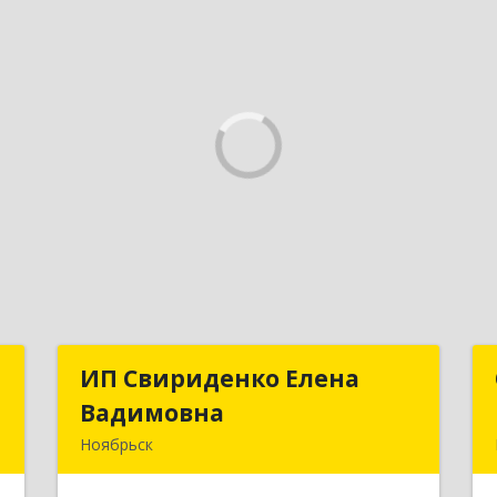
а
ИП Свириденко Елена
ИП Свириденко Елена
Вадимовна
Вадимовна
,
Ноябрьск
9
629805, ЯНАО, Тюменская обл., г
Ноябрьск, ул.Магистральная д.65