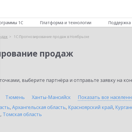
ограммы 1С
Платформа и технологии
Поддержка 
одаж
1С:Прогнозирование продаж в Ноябрьске
ирование продаж
очками, выберите партнёра и отправьте заявку на ко
Тюмень
Ханты-Мансийск
Показать все населен
асть
,
Архангельская область
,
Красноярский край
,
Курган
ь
,
Томская область