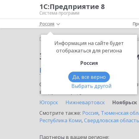
1С:Предприятие 8
Система программ
Россия
Пр
Главная
Сервисы ИТС
1С:Прогнозирование пр
Информация на сайте будет
отображаться для региона
Заказать 1С:Прогноз
Россия
в Ноябрьске
Да, все верно
Ознакомьтесь с информационными карт
Выбрать другой
внедрение продукта.
Югорск
Нижневартовск
Ноябрьск
Смотрите также:
Россия
,
Тюменская обл
Республика Коми
,
Свердловская област
Партнеры в вашем регионе: