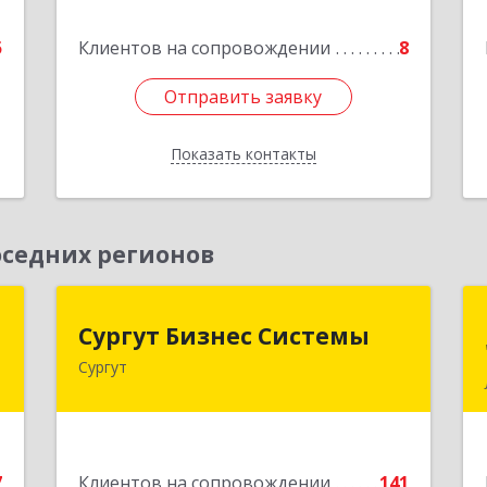
е
,кв.23
5
Клиентов на сопровождении
8
Подробнее
Отправить заявку
Отправить заявку
Показать контакты
Назад
седних регионов
я
Сургут Бизнес Системы
Сургут Бизнес Системы
м
Сургут
628406, Ханты-Мансийский
Автономный округ - Югра АО, Сургут
й
г, 30 лет Победы ул, дом № 44, корпус
т
А, оф.304
2
7
Клиентов на сопровождении
141