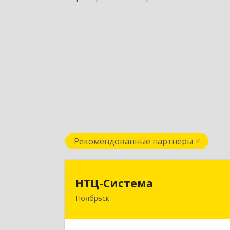
Рекомендованные партнеры
НТЦ-Систем
НТЦ-Система
Ноябрьск
629804, Ямало-Ненецкий АО
Ноябрьск г, 60 лет СССР ул, дом № 3