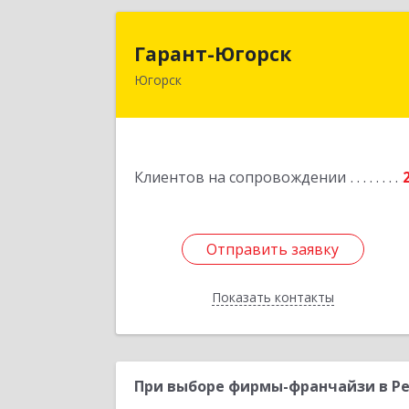
Гарант-Югорс
Гарант-Югорск
Югорск
628260, Ханты-Мансийски
Автономный округ - Югра АО, Югорс
г, Титова ул, дом № 6
Подробне
Клиентов на сопровождении
Отправить заявку
Отправить заявку
Показать контакты
Назад
При выборе фирмы-франчайзи в Ре