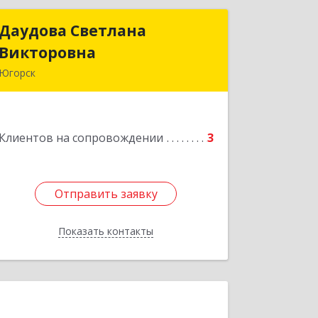
Даудова Светлана
Даудова Светлана
Викторовна
Викторовна
Югорск
Подробнее
Клиентов на сопровождении
3
Отправить заявку
Отправить заявку
Показать контакты
Назад