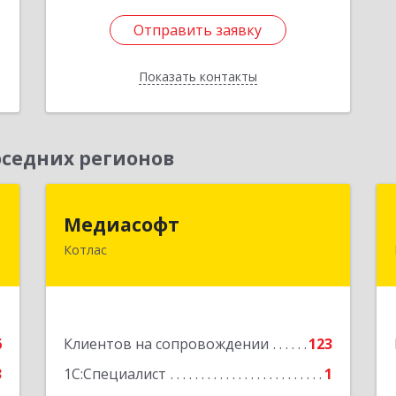
Отправить заявку
Отправить заявку
Показать контакты
Назад
седних регионов
т
Медиасофт
Медиасофт
Котлас
,
165300, Архангельская обл, Котлас г,
,
Маяковского ул, дом № 5
2
Подробнее
е
6
Клиентов на сопровождении
123
3
1С:Специалист
1