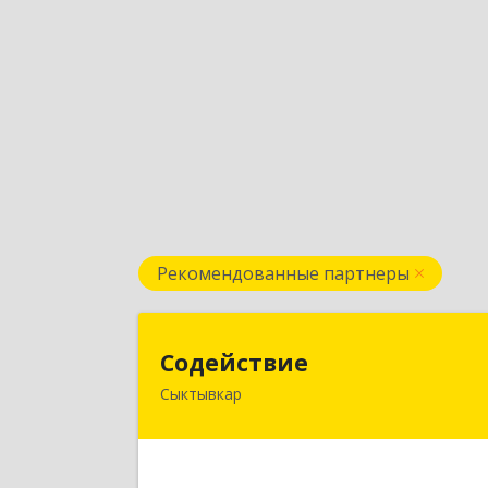
Рекомендованные партнеры
Содействи
Содействие
Сыктывкар
167004, Коми Респ, Сыктывкар г
Первомайская ул, дом № 14
Подробне