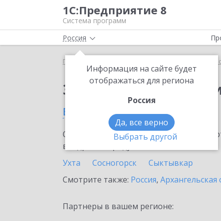
1С:Предприятие 8
Система программ
Россия
Пр
Главная
Сервисы ИТС
1С:Прогнозирование пр
Информация на сайте будет
отображаться для региона
Заказать 1С:Прогноз
Россия
в Республике Коми
Да, все верно
Ознакомьтесь с информационными карт
Выбрать другой
внедрение продукта.
Ухта
Сосногорск
Сыктывкар
Смотрите также:
Россия
,
Архангельская 
Партнеры в вашем регионе: