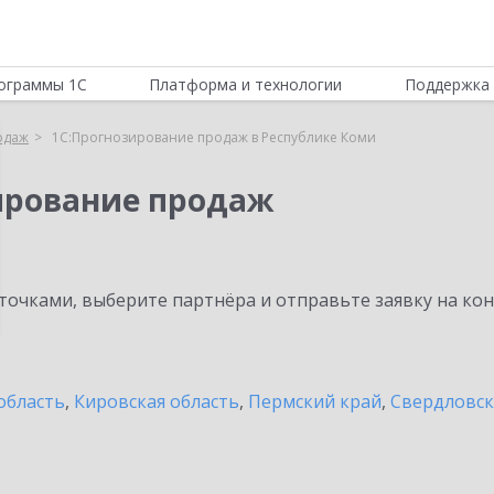
ограммы 1С
Платформа и технологии
Поддержка 
одаж
1С:Прогнозирование продаж в Республике Коми
ирование продаж
очками, выберите партнёра и отправьте заявку на ко
область
,
Кировская область
,
Пермский край
,
Свердловск