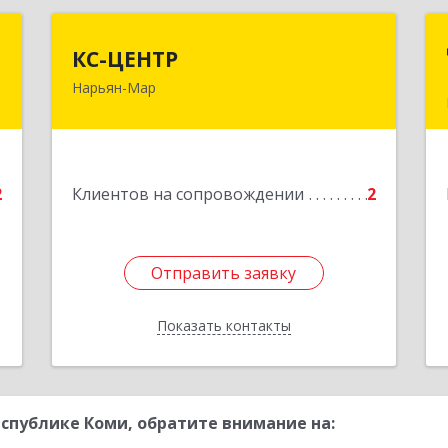
к
КС-ЦЕНТР
КС-ЦЕНТР
Нарьян-Мар
й
Подробнее
к
3
е
2
Клиентов на сопровождении
2
Отправить заявку
Отправить заявку
Показать контакты
Назад
спублике Коми, обратите внимание на: