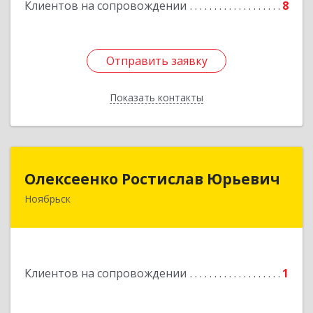
Клиентов на сопровождении
8
Подробнее
Отправить заявку
Отправить заявку
Показать контакты
Назад
Олексеенко Ростислав Юрьевич
Олексеенко Ростислав Юрьевич
Ноябрьск
629804, Ямало-Ненецкий АО, Ноябрьск г,
УТАДС п, дом № 84, кв.2
Подробнее
Клиентов на сопровождении
1