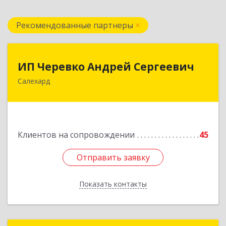
Рекомендованные партнеры
ИП Черевко Андрей Сергеевич
ИП Черевко Андрей Сергеевич
Салехард
629003, Ямало-Ненецкий АО, Салехард г,
Маяковского ул, дом № 44, этаж 2
Подробнее
Клиентов на сопровождении
45
Отправить заявку
Отправить заявку
Показать контакты
Назад