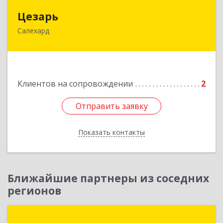
Цезарь
Цезарь
Салехард
629008, Ямало-Ненецкий АО, Салехард г,
Глазкова ул, дом № 4 б
Подробнее
Клиентов на сопровождении
2
Отправить заявку
Отправить заявку
Показать контакты
Назад
Ближайшие партнеры из соседних
регионов
КВАДРУМ