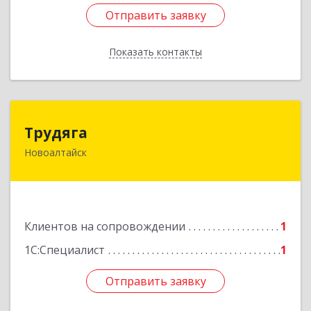
Отправить заявку
Отправить заявку
Показать контакты
Назад
Трудяга
Трудяга
Новоалтайск
658080, Алтайский край, Новоалтайск г,
Прудская ул, дом № 10-21
Подробнее
Клиентов на сопровождении
1
1С:Специалист
1
Отправить заявку
Отправить заявку