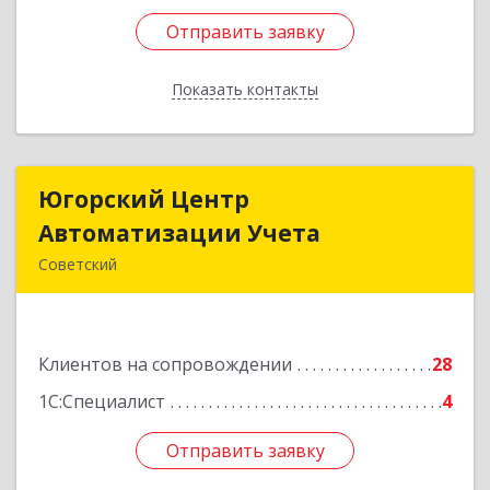
Отправить заявку
Отправить заявку
Показать контакты
Назад
Югорский Центр
Югорский Центр
Автоматизации Учета
Автоматизации Учета
Советский
628242, Ханты-Мансийский Автономный округ
- Югра АО, Советский р-н, Советский г, Ленина
ул, дом № 18, оф.9
Клиентов на сопровождении
28
Подробнее
1С:Специалист
4
Отправить заявку
Отправить заявку