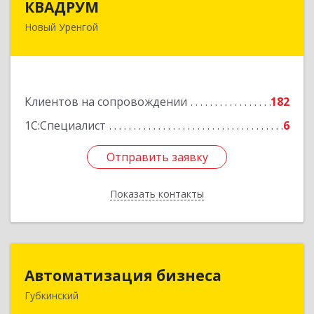
КВАДРУМ
Новый Уренгой
629309, Ямало-Ненецкий АО, Новый Уренгой г,
Северное Кольцо ул, дом № 14
Подробнее
Клиентов на сопровождении
182
1С:Специалист
6
Отправить заявку
Отправить заявку
Показать контакты
Назад
Автоматизация бизнеса
Автоматизация бизнеса
Губкинский
629830, Ямало-Ненецкий АО, Губкинский г,