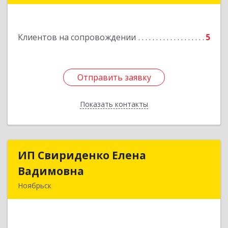
Подробнее
Клиентов на сопровождении
5
Отправить заявку
Отправить заявку
Показать контакты
Назад
ИП Свириденко Елена
ИП Свириденко Елена
Вадимовна
Вадимовна
Ноябрьск
629805, ЯНАО, Тюменская обл., г Ноябрьск,
ул.Магистральная д.65 ,кв.23