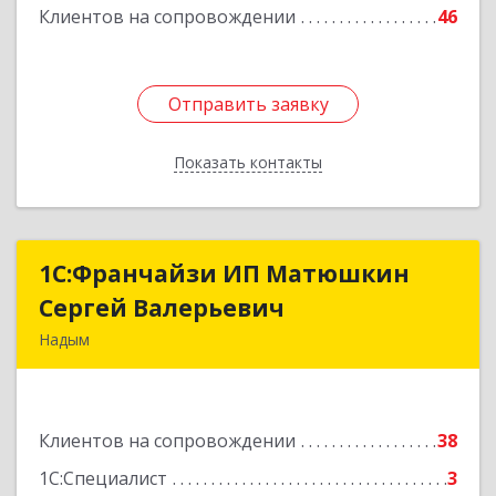
Клиентов на сопровождении
46
Отправить заявку
Отправить заявку
Показать контакты
Назад
1С:Франчайзи ИП Матюшкин
1С:Франчайзи ИП Матюшкин
Сергей Валерьевич
Сергей Валерьевич
Надым
629730, Ямало-Ненецкий АО, Надым г, ул.
Зверева, дом № 47, кв.28
Клиентов на сопровождении
38
Подробнее
1С:Специалист
3