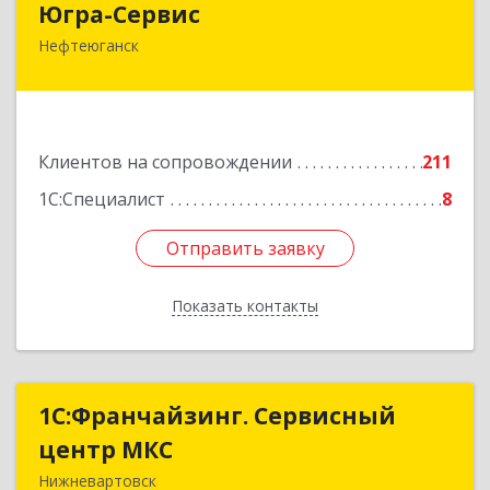
Югра-Сервис
Нефтеюганск
628303, Ханты-Мансийский Автономный округ
- Югра АО, Нефтеюганск г, 6-й мкр, дом № 3,
кв.175
Подробнее
Клиентов на сопровождении
211
1С:Специалист
8
Отправить заявку
Отправить заявку
Показать контакты
Назад
1С:Франчайзинг. Сервисный
1С:Франчайзинг. Сервисный
центр МКС
центр МКС
Нижневартовск