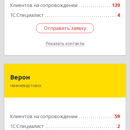
Клиентов на сопровождении
139
1С:Специалист
4
Отправить заявку
Отправить заявку
Показать контакты
Назад
Верон
Верон
Нижневартовск
628609, Ханты-Мансийский Автономный округ
- Югра АО, Нижневартовск г, Мира ул, Здание
№ 14/П, пом.10, эт.3
Подробнее
Клиентов на сопровождении
59
1С:Специалист
2