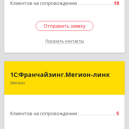
Подробнее
Клиентов на сопровождении
10
Отправить заявку
Отправить заявку
Показать контакты
Назад
1С:Франчайзинг.Мегион-линк
1С:Франчайзинг.Мегион-линк
Мегион
Подробнее
Клиентов на сопровождении
5