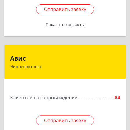
Отправить заявку
Отправить заявку
Показать контакты
Назад
Авис
Авис
Нижневартовск
628600, Ханты-Мансийский Автономный округ
- Югра АО, Нижневартовск г, Ленина ул, дом №
2П, строение 16, этаж 2
Подробнее
Клиентов на сопровождении
84
Отправить заявку
Отправить заявку