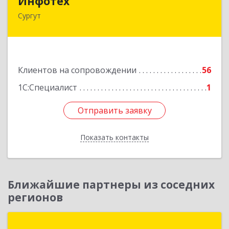
Инфотех
Сургут
628400, Ханты-Мансийский Автономный округ
- Югра АО, Сургут г, Быстринская ул, дом № 8
Подробнее
Клиентов на сопровождении
56
1С:Специалист
1
Отправить заявку
Отправить заявку
Показать контакты
Назад
Ближайшие партнеры из соседних
регионов
Югра-Сервис