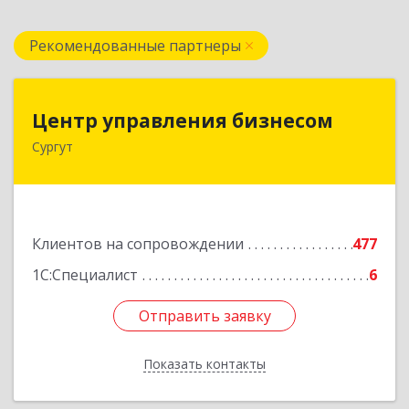
Рекомендованные партнеры
Центр управления бизнесом
Центр управления бизнесом
Сургут
628403, Ханты-Мансийский Автономный округ
- Югра АО, Сургут г, Мира пр-кт, дом № 56, кв.2
Подробнее
Клиентов на сопровождении
477
1С:Специалист
6
Отправить заявку
Отправить заявку
Показать контакты
Назад