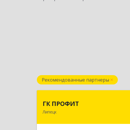
Рекомендованные партнеры
ГК ПРОФИ
ГК ПРОФИТ
Липецк
398001, Липецкая обл, Липецк г
Советская ул, дом № 66Б, пом.