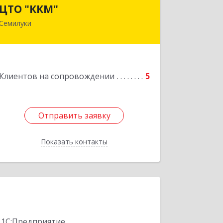
ЦТО "ККМ"
ЦТО "ККМ"
Семилуки
Подробнее
Клиентов на сопровождении
5
Отправить заявку
Отправить заявку
Показать контакты
Назад
 1С:Предприятие.