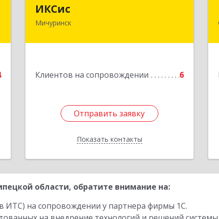
а
ИКСис
ИКСис
Мичуринск
0
393761, Тамбовская обл, Мичуринск г,
Набережная ул, дом № 275
е
Подробнее
4
Клиентов на сопровождении
6
Отправить заявку
Отправить заявку
Показать контакты
Назад
пецкой области, обратите внимание на:
в ИТС) на сопровождении у партнера фирмы 1С.
стованных на внедрение технологий и решений системы