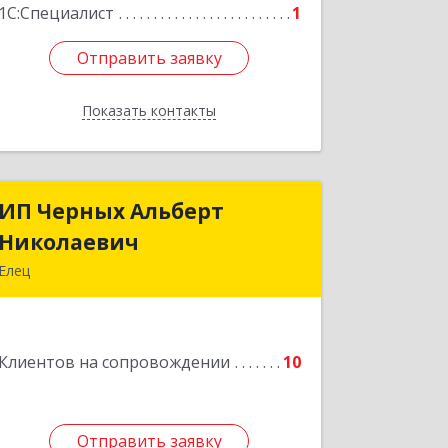
1С:Специалист
1
Отправить заявку
Отправить заявку
Показать контакты
Назад
ИП Черных Альберт
ИП Черных Альберт
Николаевич
Николаевич
Елец
399771, Липецкая обл, Елец г,
Н.Гусевой ул, 56А
Клиентов на сопровождении
10
Подробнее
Отправить заявку
Отправить заявку