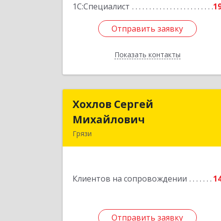
1С:Специалист
1
Отправить заявку
Отправить заявку
Показать контакты
Назад
Хохлов Сергей
Хохлов Серге
Михайлович
Михайлови
Грязи
399059, Россия, Липецкая обл., г.Грязи
ул.Рублева, д.3
Клиентов на сопровождении
1
Подробне
Отправить заявку
Отправить заявку