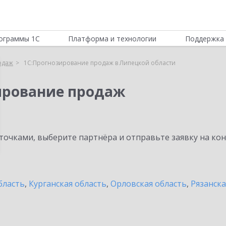
ограммы 1С
Платформа и технологии
Поддержка 
одаж
1С:Прогнозирование продаж в Липецкой области
ирование продаж
очками, выберите партнёра и отправьте заявку на ко
бласть
,
Курганская область
,
Орловская область
,
Рязанска