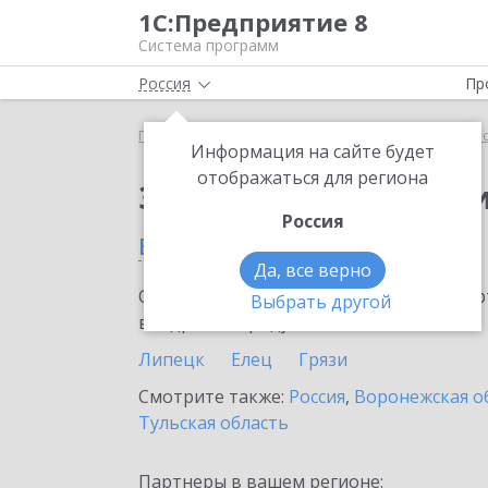
1С:Предприятие 8
Система программ
Россия
Пр
Главная
Сервисы ИТС
1С:Прогнозирование пр
Информация на сайте будет
отображаться для региона
Заказать 1С:Прогноз
Россия
в Липецкой области
Да, все верно
Ознакомьтесь с информационными карт
Выбрать другой
внедрение продукта.
Липецк
Елец
Грязи
Смотрите также:
Россия
,
Воронежская о
Тульская область
Партнеры в вашем регионе: