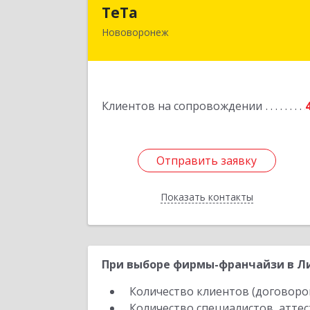
ТеТ
ТеТа
Нововоронеж
396 073, Нововоронеж г, а/я, дом № 3
Подробне
Клиентов на сопровождении
Отправить заявку
Отправить заявку
Показать контакты
Назад
При выборе фирмы-франчайзи в Ли
Количество клиентов (договоро
Количество специалистов, атте