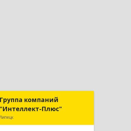
Группа компаний
Группа компаний
"Интеллект-Плюс"
"Интеллект-Плюс"
Липецк
398024, Липецкая обл, Липецк г,
Победы пл, дом № 8, 306