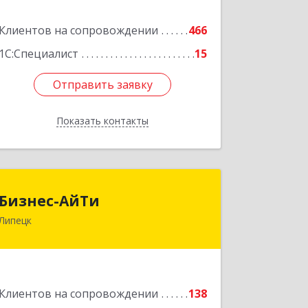
Клиентов на сопровождении
466
Подробнее
1С:Специалист
15
Отправить заявку
Отправить заявку
Показать контакты
Назад
Бизнес-АйТи
Бизнес-АйТи
Липецк
398008, Липецкая обл, Липецк г, 50
лет НЛМК ул, дом № 11, пом.18
Подробнее
Клиентов на сопровождении
138