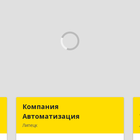
Т
Компания
Компания
Автоматизация
Автоматизация
,
Липецк
8
398001, Липецкая обл, Липецк г,
Победы пл, дом № 8