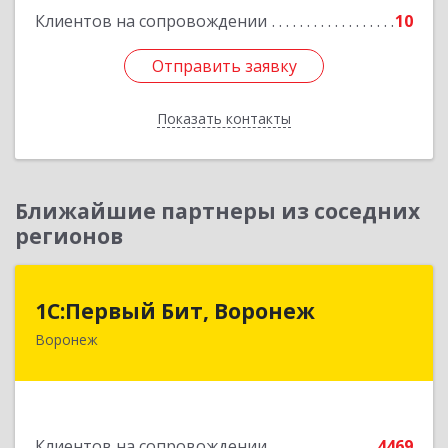
Клиентов на сопровождении
10
Отправить заявку
Отправить заявку
Показать контакты
Назад
Ближайшие партнеры из соседних
регионов
1С:Первый Бит, Воронеж
1С:Первый Бит, Воронеж
Воронеж
394006, Воронежская обл, Воронеж г, 20-летия
Октября ул, дом № 119, оф.711
Подробнее
Клиентов на сопровождении
4469