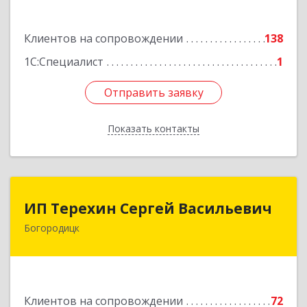
Подробнее
Клиентов на сопровождении
138
1С:Специалист
1
Отправить заявку
Отправить заявку
Показать контакты
Назад
ИП Терехин Сергей Васильевич
ИП Терехин Сергей Васильевич
Богородицк
301831, Тульская обл, Богородицкий р-н,
Богородицк г, Полевая ул, дом № 32, кв.92
Подробнее
Клиентов на сопровождении
72