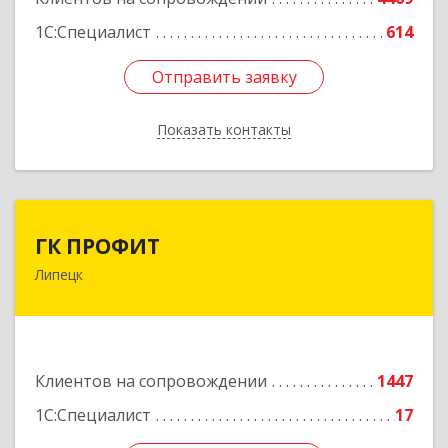
1С:Специалист
614
Отправить заявку
Отправить заявку
Показать контакты
Назад
ГК ПРОФИТ
ГК ПРОФИТ
Липецк
398001, Липецкая обл, Липецк г, Советская ул,
дом № 66Б, пом.8
Подробнее
Клиентов на сопровождении
1447
1С:Специалист
17