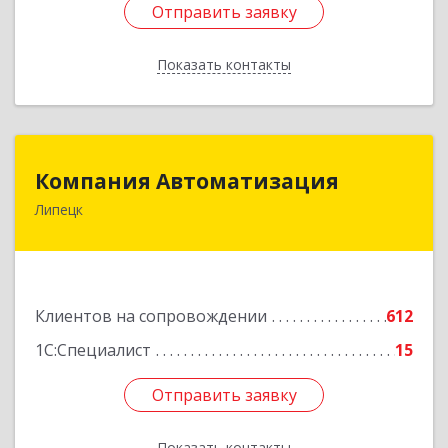
Отправить заявку
Отправить заявку
Показать контакты
Назад
Компания Автоматизация
Компания Автоматизация
Липецк
398001, Липецкая обл, Липецк г, Победы пл,
дом № 8
Подробнее
Клиентов на сопровождении
612
1С:Специалист
15
Отправить заявку
Отправить заявку
Показать контакты
Назад