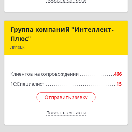
Группа компаний "Интеллект-
Группа компаний "Интеллект-
Плюс"
Плюс"
Липецк
398024, Липецкая обл, Липецк г, Победы пл,
дом № 8, 306
Клиентов на сопровождении
466
Подробнее
1С:Специалист
15
Отправить заявку
Отправить заявку
Показать контакты
Назад