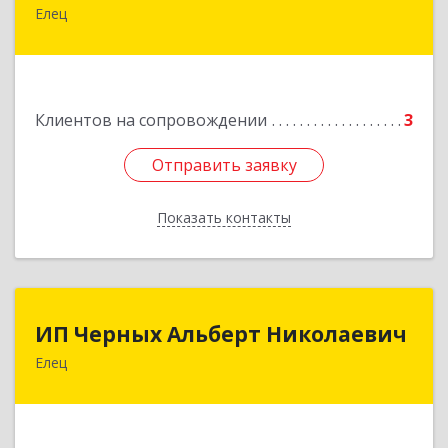
Елец
399780, Липецкая обл, Елецкий р-н, Елец г,
Новоселов ул, дом № 12
Подробнее
Клиентов на сопровождении
3
Отправить заявку
Отправить заявку
Показать контакты
Назад
ИП Черных Альберт Николаевич
ИП Черных Альберт Николаевич
Елец
399771, Липецкая обл, Елец г, Н.Гусевой ул, 56А
Подробнее