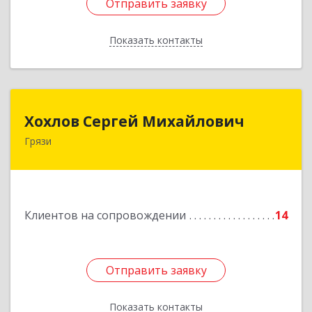
Отправить заявку
Отправить заявку
Показать контакты
Назад
Хохлов Сергей Михайлович
Хохлов Сергей Михайлович
Грязи
399059, Россия, Липецкая обл., г.Грязи,
ул.Рублева, д.31
Подробнее
Клиентов на сопровождении
14
Отправить заявку
Отправить заявку
Показать контакты
Назад