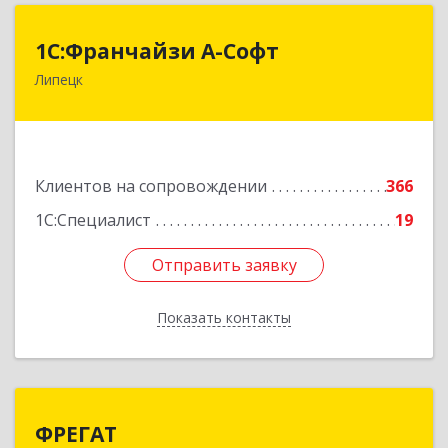
1С:Франчайзи А-Софт
1С:Франчайзи А-Софт
Липецк
398059, Липецкая обл, Липецк г, Фрунзе ул,
дом № 27
Подробнее
Клиентов на сопровождении
366
1С:Специалист
19
Отправить заявку
Отправить заявку
Показать контакты
Назад
ФРЕГАТ
ФРЕГАТ