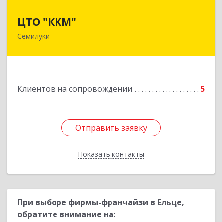
ЦТО "ККМ"
ЦТО "ККМ"
Семилуки
Подробнее
Клиентов на сопровождении
5
Отправить заявку
Отправить заявку
Показать контакты
Назад
При выборе фирмы-франчайзи в Ельце,
обратите внимание на: