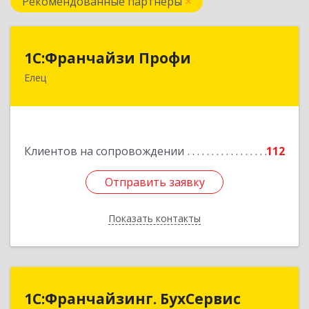
Рекомендованные партнеры
1С:Франчайзи Профи
1С:Франчайзи Профи
Елец
399784, Липецкая обл, Елец г, Гагарина ул,
Здание № 3а
Подробнее
Клиентов на сопровождении
112
Отправить заявку
Отправить заявку
Показать контакты
Назад
1С:Франчайзинг. БухСервис
1С:Франчайзинг. БухСервис