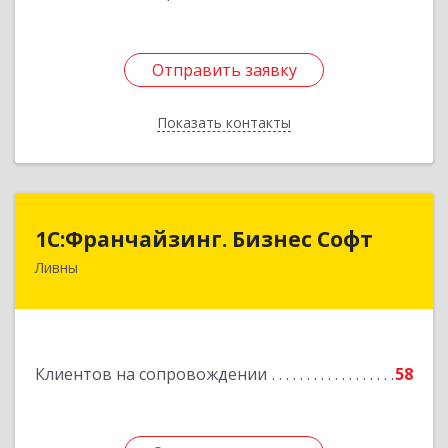
Отправить заявку
Отправить заявку
Показать контакты
Назад
1C:Франчайзинг. Бизнес Софт
1C:Франчайзинг. Бизнес Софт
Ливны
303851, Орловская обл, Ливны г, Гайдара ул,
дом № 2, кв.124
Подробнее
Клиентов на сопровождении
58