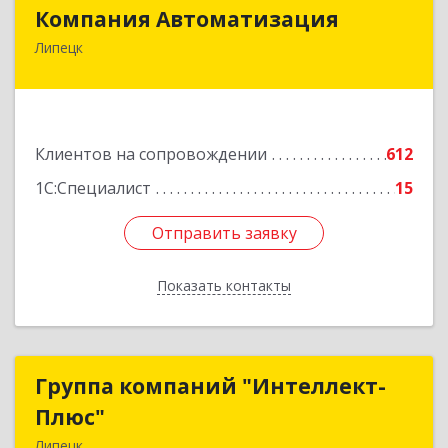
Компания Автоматизация
Компания Автоматизация
Липецк
398001, Липецкая обл, Липецк г, Победы пл,
дом № 8
Подробнее
Клиентов на сопровождении
612
1С:Специалист
15
Отправить заявку
Отправить заявку
Показать контакты
Назад
Группа компаний "Интеллект-
Группа компаний "Интеллект-
Плюс"
Плюс"
Липецк