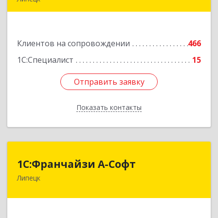
398024, Липецкая обл, Липецк г, Победы пл,
дом № 8, 306
Клиентов на сопровождении
466
Подробнее
1С:Специалист
15
Отправить заявку
Отправить заявку
Показать контакты
Назад
1С:Франчайзи А-Софт
1С:Франчайзи А-Софт
Липецк
398059, Липецкая обл, Липецк г, Фрунзе ул,
дом № 27
Подробнее