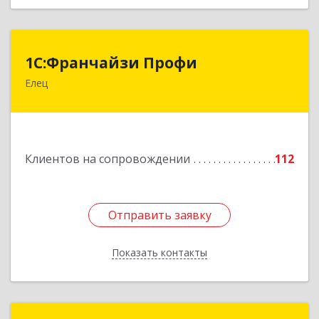
1С:Франчайзи Профи
1С:Франчайзи Профи
Елец
399784, Липецкая обл, Елец г, Гагарина ул,
Здание № 3а
Подробнее
Клиентов на сопровождении
112
Отправить заявку
Отправить заявку
Показать контакты
Назад