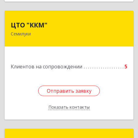
ЦТО "ККМ"
ЦТО "ККМ"
Семилуки
Подробнее
Клиентов на сопровождении
5
Отправить заявку
Отправить заявку
Показать контакты
Назад