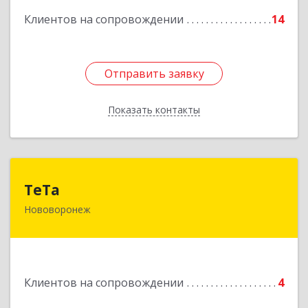
Клиентов на сопровождении
14
Отправить заявку
Отправить заявку
Показать контакты
Назад
ТеТа
ТеТа
Нововоронеж
396 073, Нововоронеж г, а/я, дом № 30
Подробнее
Клиентов на сопровождении
4