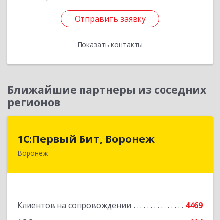
Отправить заявку
Отправить заявку
Показать контакты
Назад
Ближайшие партнеры из соседних
регионов
1С:Первый Бит, Воронеж
1С:Первый Бит, Воронеж
Воронеж
394006, Воронежская обл, Воронеж г, 20-летия
Октября ул, дом № 119, оф.711
Подробнее
Клиентов на сопровождении
4469