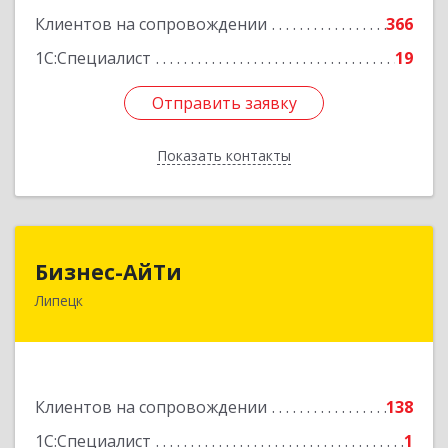
Клиентов на сопровождении
366
1С:Специалист
19
Отправить заявку
Отправить заявку
Показать контакты
Назад
Бизнес-АйТи
Бизнес-АйТи
Липецк
398008, Липецкая обл, Липецк г, 50 лет НЛМК
ул, дом № 11, пом.18
Подробнее
Клиентов на сопровождении
138
1С:Специалист
1