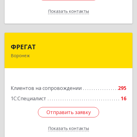
Показать контакты
Назад
ФРЕГАТ
ФРЕГАТ
Воронеж
394006, Воронежская обл, Воронеж г,
Бахметьева ул, дом № 2Б, пом.I, офис 220
Подробнее
Клиентов на сопровождении
295
1С:Специалист
16
Отправить заявку
Отправить заявку
Показать контакты
Назад