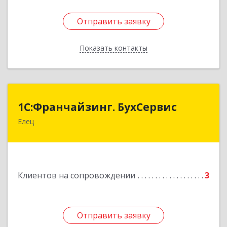
Отправить заявку
Отправить заявку
Показать контакты
Назад
1С:Франчайзинг. БухСервис
1С:Франчайзинг. БухСервис
Елец
399780, Липецкая обл, Елецкий р-н, Елец г,
Новоселов ул, дом № 12
Подробнее
Клиентов на сопровождении
3
Отправить заявку
Отправить заявку