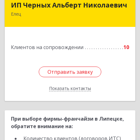
ИП Черных Альберт Николаевич
ИП Черных Альберт Николаевич
Елец
399771, Липецкая обл, Елец г, Н.Гусевой ул, 56А
Подробнее
Клиентов на сопровождении
10
Отправить заявку
Отправить заявку
Показать контакты
Назад
При выборе фирмы-франчайзи в Липецке,
обратите внимание на:
Количество клиентов (договоров ИТС)