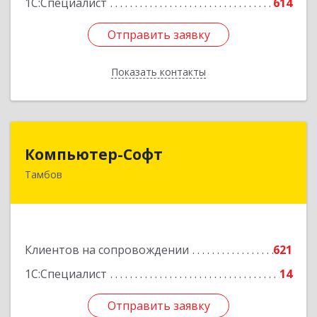
1С:Специалист
614
Отправить заявку
Отправить заявку
Показать контакты
Назад
Компьютер-Софт
Компьютер-Софт
Тамбов
392000, Тамбовская обл, Тамбов г, Советская
ул, дом № 191
Подробнее
Клиентов на сопровождении
621
1С:Специалист
14
Отправить заявку
Отправить заявку