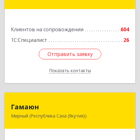
ул, дом № 1, кв.19
Подробнее
Клиентов на сопровождении
604
1С:Специалист
26
Отправить заявку
Отправить заявку
Показать контакты
Назад
Гамаюн
Гамаюн
Мирный (Республика Саха (Якутия))
678170, Саха /Якутия/ Респ, Мирнинский у,
Мирный г, Ленинградский пр-кт, дом № 48,
корпус а