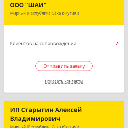
ООО "ШАИ"
ООО "ШАИ"
Мирный (Республика Саха (Якутия))
678175, Республика Саха (Якутия), у.
Мирнинский, г. Мирный, ул. Ленина, дом 34,
квартира 5
Подробнее
Клиентов на сопровождении
7
Отправить заявку
Отправить заявку
Показать контакты
Назад
ИП Старыгин Алексей
ИП Старыгин Алексей
Владимирович
Владимирович
Мирный (Республика Саха (Якутия))