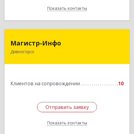
Показать контакты
Назад
Магистр-Инфо
Магистр-Инфо
Дивногорск
663090 Красноярский край Дивногорск г
Бочкина ул дом № 23
Подробнее
Клиентов на сопровождении
10
Отправить заявку
Отправить заявку
Показать контакты
Назад