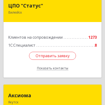
ЦПО "Статус"
ЦПО "Статус"
Вилюйск
677000, Саха /Якутия/ Респ, Якутск г, Ленина пр-
кт, дом № 1, оф.427
Подробнее
Клиентов на сопровождении
1273
1С:Специалист
8
Отправить заявку
Отправить заявку
Показать контакты
Назад
Аксиома
Аксиома
Якутск
677000, Саха /Якутия/ Респ, Якутск г, Чиряева