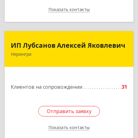
Показать контакты
Назад
ИП Лубсанов Алексей Яковлевич
ИП Лубсанов Алексей Яковлевич
Нерюнгри
675002, Амурская область, г. Благовещенск, ул.
Краснофлотская ,77/1, кв.38
Подробнее
Клиентов на сопровождении
31
Отправить заявку
Отправить заявку
Показать контакты
Назад