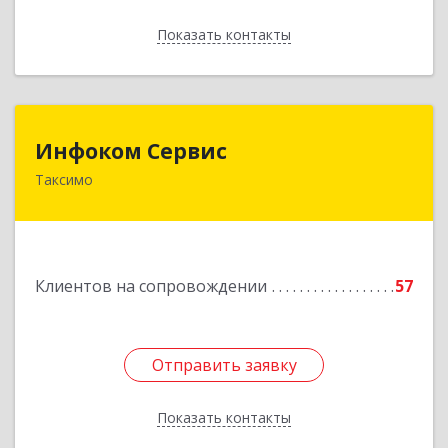
Показать контакты
Назад
Инфоком Сервис
Инфоком Сервис
Таксимо
671560, Республика Бурятия, Муйский р-н, пгт.
Таксимо, ул. Железнодорожников, дом 14
Подробнее
Клиентов на сопровождении
57
Отправить заявку
Отправить заявку
Показать контакты
Назад