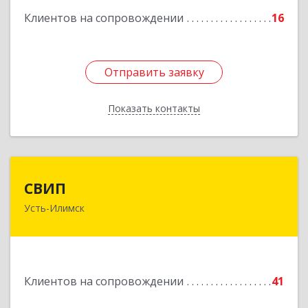
Клиентов на сопровождении
16
Отправить заявку
Отправить заявку
Показать контакты
Назад
СВИП
СВИП
Усть-Илимск
666685, Иркутская обл, Усть-Илимск г,
Энтузиастов ул, дом № 5, оф.1
Подробнее
Клиентов на сопровождении
41