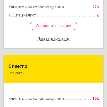
Подробнее
Клиентов на сопровождении
226
1С:Специалист
2
Отправить заявку
Отправить заявку
Показать контакты
Назад
Спектр
Спектр
Нерюнгри
678960, Саха /Якутия/ Респ, Нерюнгринский р-н,
Нерюнгри г, Южно-Якутская ул, дом № 29,
корпус 1
Подробнее
Клиентов на сопровождении
102