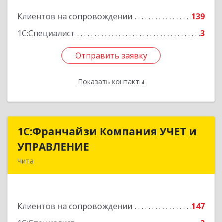
Подробнее
Клиентов на сопровождении
139
1С:Специалист
3
Отправить заявку
Отправить заявку
Показать контакты
Назад
1С:Франчайзи Компания УЧЕТ и
1С:Франчайзи Компания УЧЕТ и
УПРАВЛЕНИЕ
УПРАВЛЕНИЕ
Чита
672038, Забайкальский край, Чита г, Нагорная
ул, дом № 81а, пом.1
Клиентов на сопровождении
147
Подробнее