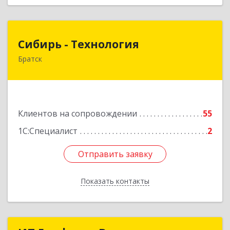
Сибирь - Технология
Сибирь - Технология
Братск
665710, Иркутская обл, Братск г, Снежная
(Центральный ж/р) ул, дом № 13
Подробнее
Клиентов на сопровождении
55
1С:Специалист
2
Отправить заявку
Отправить заявку
Показать контакты
Назад