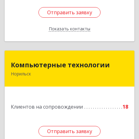
Отправить заявку
Отправить заявку
Показать контакты
Назад
Компьютерные технологии
Компьютерные технологии
Норильск
663302, Красноярский край, Норильск г,
Комсомольская ул, дом № 48А, кв.55
Подробнее
Клиентов на сопровождении
18
Отправить заявку
Отправить заявку