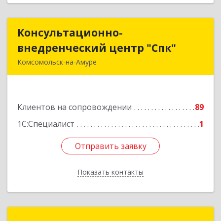
Консультационно-
Консультационно-
внедренческий центр "Спк"
внедренческий центр "Спк"
Комсомольск-на-Амуре
681013, Хабаровский край, Комсомольск-на-
Амуре г, Димитрова, дом № 5, кв.302
Клиентов на сопровождении
89
Подробнее
1С:Специалист
1
Отправить заявку
Отправить заявку
Показать контакты
Назад