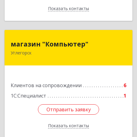
Показать контакты
Назад
магазин "Компьютер"
магазин "Компьютер"
Углегорск
694920, Сахалинская обл, Углегорский р-н,
Углегорск г, Победы ул, дом № 169, оф.4
Подробнее
Клиентов на сопровождении
6
1С:Специалист
1
Отправить заявку
Отправить заявку
Показать контакты
Назад