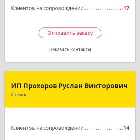
кв.9
Клиентов на сопровождении
17
Подробнее
Отправить заявку
Отправить заявку
Показать контакты
Назад
ИП Прохоров Руслан Викторович
ИП Прохоров Руслан Викторович
Холмск
694620, Сахалинская обл, Холмский р-н, Холмск
г, Александра Матросова ул, дом № 6Б, кв.32
Подробнее
Клиентов на сопровождении
14