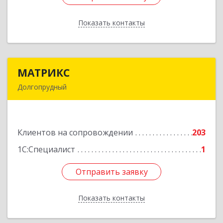
Показать контакты
Назад
МАТРИКС
МАТРИКС
Долгопрудный
141707, Московская обл, Долгопрудный г,
Пацаева пр-кт, дом № 7/10
Клиентов на сопровождении
203
Подробнее
1С:Специалист
1
Отправить заявку
Отправить заявку
Показать контакты
Назад