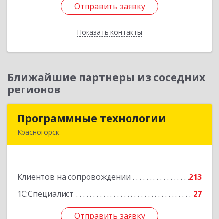
Отправить заявку
Отправить заявку
Показать контакты
Назад
Ближайшие партнеры из соседних
регионов
Программные технологии
Программные технологии
Красногорск
143408, Московская обл, Красногорский р-н,
Красногорск г, Ленина ул, дом № 45, оф.40
Клиентов на сопровождении
213
Подробнее
1С:Специалист
27
Отправить заявку
Отправить заявку