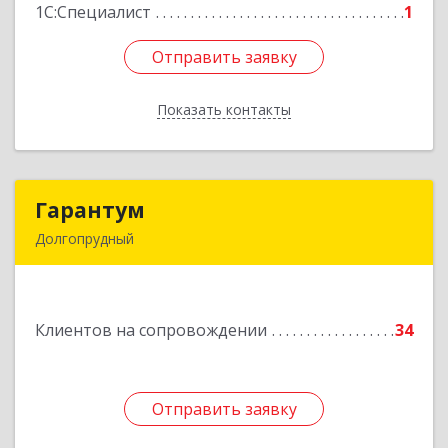
1С:Специалист
1
Отправить заявку
Отправить заявку
Показать контакты
Назад
Гарантум
Гарантум
Долгопрудный
141707, Московская обл, Долгопрудный г,
Заводская ул, дом № 7
Клиентов на сопровождении
34
Подробнее
Отправить заявку
Отправить заявку