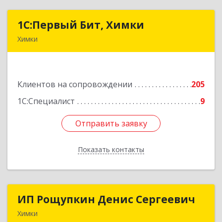
1С:Первый Бит, Химки
1С:Первый Бит, Химки
Химки
141402, Московская обл, г.о. Химки, Химки г,
Московская ул, дом № 38А, оф.1201
Клиентов на сопровождении
205
Подробнее
1С:Специалист
9
Отправить заявку
Отправить заявку
Показать контакты
Назад
ИП Рощупкин Денис Сергеевич
ИП Рощупкин Денис Сергеевич
Химки