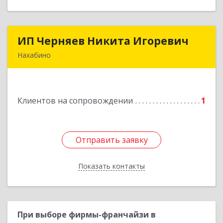
ИП Черняев Никита Игоревич
ИП Черняев Никита Игоревич
Нахабино
143430, Московская обл, Красногорский р-н,
Нахабино рп, Красноармейская ул, дом № 60,
кв.8
Клиентов на сопровождении
1
Подробнее
Отправить заявку
Отправить заявку
Показать контакты
Назад
При выборе фирмы-франчайзи в