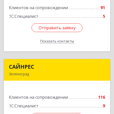
Клиентов на сопровождении
91
Подробнее
1С:Специалист
5
Отправить заявку
Отправить заявку
Показать контакты
Назад
САЙНРЕС
САЙНРЕС
Зеленоград
124365, Москва г, Зеленоград г, корпус 2307А,
кв.37
Клиентов на сопровождении
116
Подробнее
1С:Специалист
9