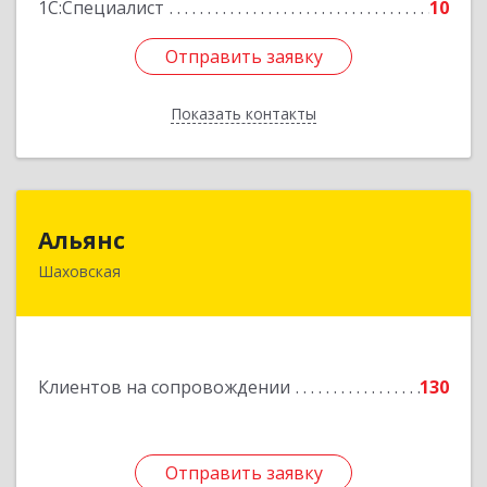
1С:Специалист
10
Отправить заявку
Отправить заявку
Показать контакты
Назад
Альянс
Альянс
Шаховская
143700, Московская обл, Шаховской р-н,
рп.Шаховская, ул.1-я Советская, дом № 44
Подробнее
Клиентов на сопровождении
130
Отправить заявку
Отправить заявку