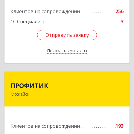
Подробнее
Клиентов на сопровождении
256
1С:Специалист
3
Отправить заявку
Отправить заявку
Показать контакты
Назад
ПРОФИТИК
ПРОФИТИК
Можайск
143200, Московская обл, Можайский р-н,
Можайск г, Молодежная ул, дом № 4
Подробнее
Клиентов на сопровождении
193