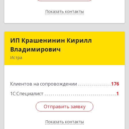
Показать контакты
Назад
ИП Крашенинин Кирилл
ИП Крашенинин Кирилл
Владимирович
Владимирович
Истра
143500, Московская обл, Истра г, 9
Гвардейской Дивизии ул, дом № 62, корпус В,
кв.68
Клиентов на сопровождении
176
Подробнее
1С:Специалист
1
Отправить заявку
Отправить заявку
Показать контакты
Назад