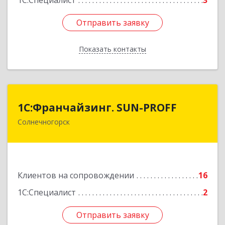
1С:Специалист
3
Отправить заявку
Отправить заявку
Показать контакты
Назад
1С:Франчайзинг. SUN-PROFF
1С:Франчайзинг. SUN-PROFF
Солнечногорск
141503, Московская обл, Солнечногорский р-н,
Солнечногорск г, Тамойкина ул, дом № 2, оф.26
Подробнее
Клиентов на сопровождении
16
1С:Специалист
2
Отправить заявку
Отправить заявку