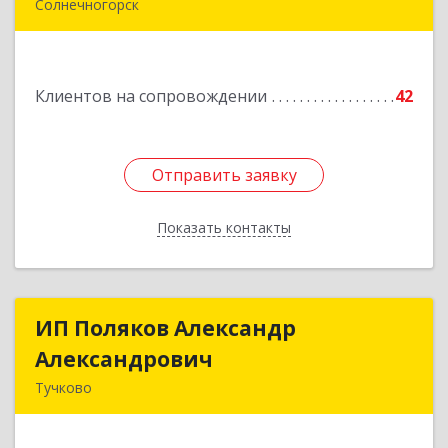
Солнечногорск
Подробнее
Клиентов на сопровождении
42
Отправить заявку
Отправить заявку
Показать контакты
Назад
ИП Поляков Александр
ИП Поляков Александр
Александрович
Александрович
Тучково
143160, Московская обл., Рузский р-н,
Дорохово п., Московская ул., д.9