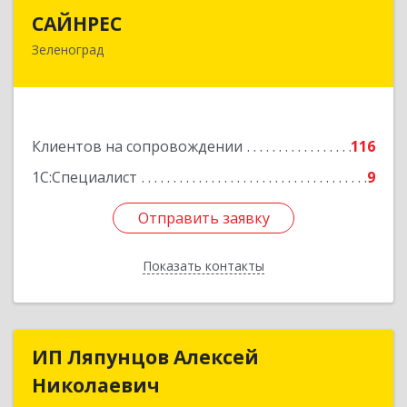
САЙНРЕС
САЙНРЕС
Зеленоград
124365, Москва г, Зеленоград г, корпус 2307А,
кв.37
Подробнее
Клиентов на сопровождении
116
1С:Специалист
9
Отправить заявку
Отправить заявку
Показать контакты
Назад
ИП Ляпунцов Алексей
ИП Ляпунцов Алексей
Николаевич
Николаевич