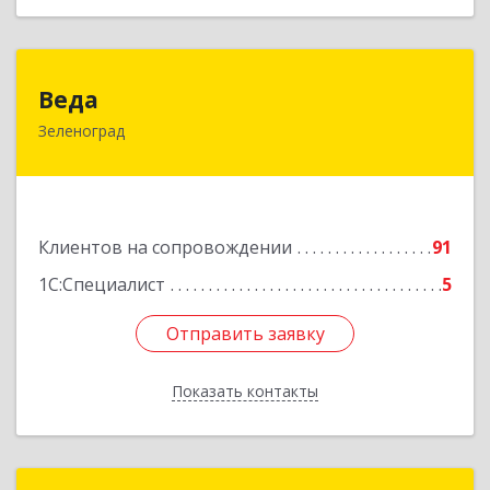
Веда
Веда
Зеленоград
124683, Москва г, Зеленоград г, корпус 1504,
н.п.II
Подробнее
Клиентов на сопровождении
91
1С:Специалист
5
Отправить заявку
Отправить заявку
Показать контакты
Назад