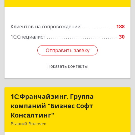
Подробнее
Клиентов на сопровождении
188
1С:Специалист
30
Отправить заявку
Отправить заявку
Показать контакты
Назад
1С:Франчайзинг. Группа
1С:Франчайзинг. Группа
компаний "Бизнес Софт
компаний "Бизнес Софт
Консалтинг"
Консалтинг"
Вышний Волочек
171157, Тверская обл, Вышний Волочек г,