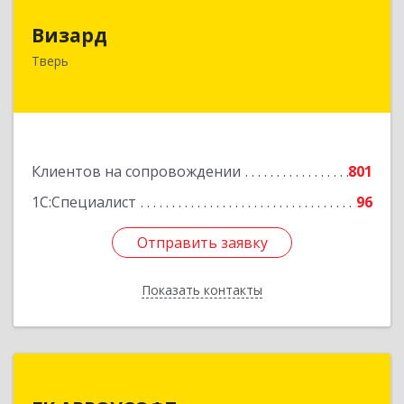
Визард
Визард
170006, Тверская обл, Тверь г, Учительская ул,
Тверь
дом № 59, оф.110
Подробнее
Клиентов на сопровождении
801
1С:Специалист
96
Отправить заявку
Отправить заявку
Показать контакты
Назад
ГК АРРОУСОФТ