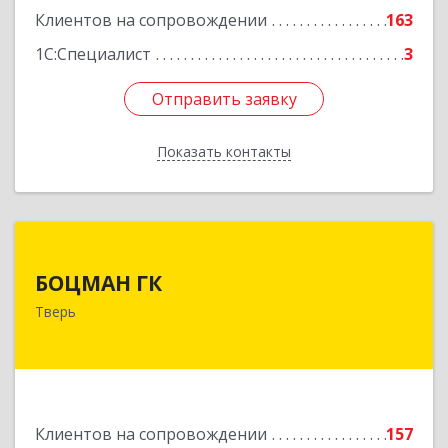
Клиентов на сопровождении
163
1С:Специалист
3
Отправить заявку
Отправить заявку
Показать контакты
Назад
БОЦМАН ГК
БОЦМАН ГК
170100, Тверская обл, Тверь г, Лидии
Тверь
Базановой ул, дом № 20, кв.X
Подробнее
Клиентов на сопровождении
157