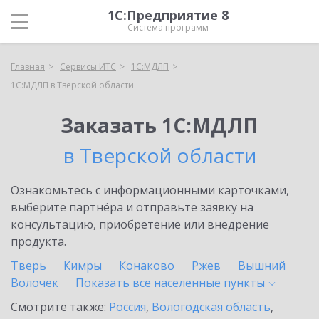
1С:Предприятие 8
Система программ
Главная
Сервисы ИТС
1С:МДЛП
1С:МДЛП в Тверской области
Заказать 1С:МДЛП
в Тверской области
Ознакомьтесь с информационными карточками,
выберите партнёра и отправьте заявку на
консультацию, приобретение или внедрение
продукта.
Тверь
Кимры
Конаково
Ржев
Вышний
Волочек
Показать все населенные
пункты
Смотрите также:
Россия
,
Вологодская область
,