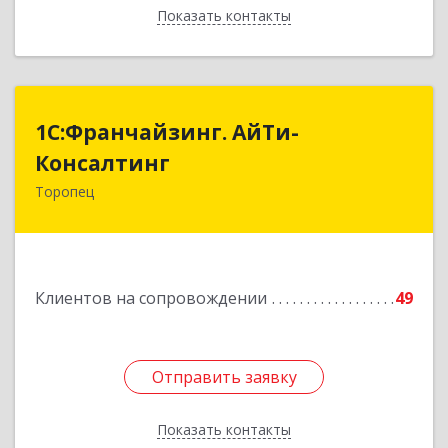
Показать контакты
Назад
1С:Франчайзинг. АйТи-
1С:Франчайзинг. АйТи-
Консалтинг
Консалтинг
Торопец
172840, Тверская обл, Торопец г, Гоголя ул,
дом № 13
Подробнее
Клиентов на сопровождении
49
Отправить заявку
Отправить заявку
Показать контакты
Назад