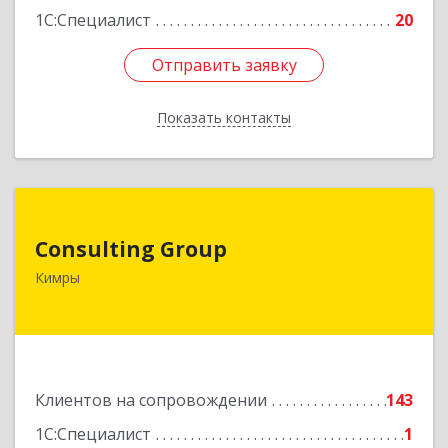
1С:Специалист
20
Отправить заявку
Отправить заявку
Показать контакты
Назад
Consulting Group
Consulting Group
171507, Тверская обл, Кимры г, Малая Садовая
Кимры
ул, дом № 46
Подробнее
Клиентов на сопровождении
143
1С:Специалист
1