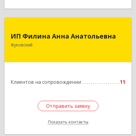
ИП Филина Анна Анатольевна
ИП Филина Анна Анатольевна
140180, Московская обл, Жуковский г,
Жуковский
Баженова ул, дом № 19, кв.20
Подробнее
Клиентов на сопровождении
11
Отправить заявку
Отправить заявку
Показать контакты
Назад