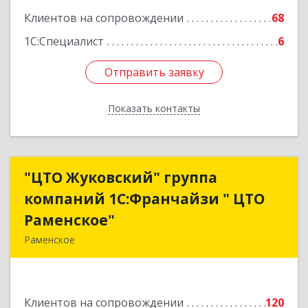
Клиентов на сопровождении
68
1С:Специалист
6
Отправить заявку
Отправить заявку
Показать контакты
Назад
"ЦТО Жуковский" группа
"ЦТО Жуковский" группа
компаний 1С:Франчайзи " ЦТО
компаний 1С:Франчайзи " ЦТО
Раменское"
Раменское"
Раменское
140100, Московская обл, Раменское г, Дергаево
д, Центральная ул, дом № 58А
Клиентов на сопровождении
120
Подробнее