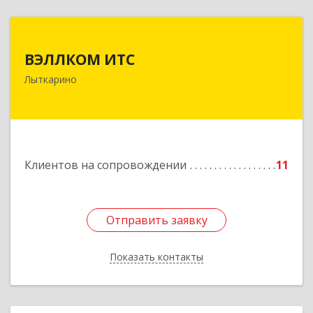
ВЭЛЛКОМ ИТС
ВЭЛЛКОМ ИТС
140081, Московская обл, Лыткарино г.о.,
Лыткарино
Лыткарино г, Первомайская ул, дом № 3/5,
пом.1
Подробнее
Клиентов на сопровождении
11
Отправить заявку
Отправить заявку
Показать контакты
Назад