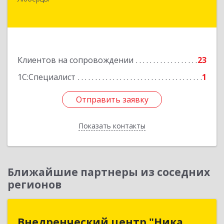
Люберцы г, Октябрьский пр-кт, дом № 380"П",
кв.27
Подробнее
Клиентов на сопровождении
23
1С:Специалист
1
Отправить заявку
Отправить заявку
Показать контакты
Назад
Ближайшие партнеры из соседних
регионов
Внедренческий центр "Ника
Внедренческий центр "Ника