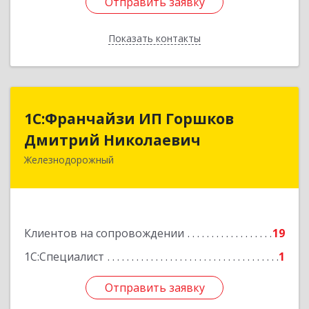
Отправить заявку
Отправить заявку
Показать контакты
Назад
1С:Франчайзи ИП Горшков
1С:Франчайзи ИП Горшков
Дмитрий Николаевич
Дмитрий Николаевич
Железнодорожный
143980, Московская обл, Железнодорожный г,
Пролетарская ул, дом № 10, кв.25
Подробнее
Клиентов на сопровождении
19
1С:Специалист
1
Отправить заявку
Отправить заявку