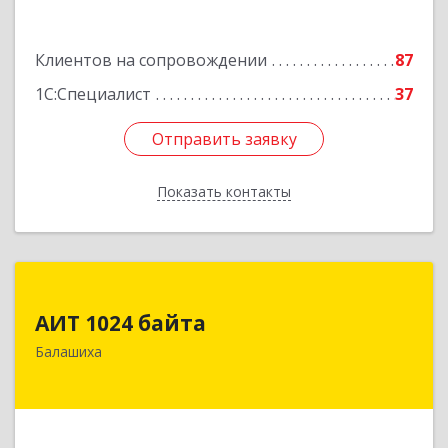
Клиентов на сопровождении
87
1С:Специалист
37
Отправить заявку
Отправить заявку
Показать контакты
Назад
АИТ 1024 байта
АИТ 1024 байта
143909, Московская обл, Балашиха г, Солнечная
Балашиха
ул, дом № 23, кв.104
Подробнее