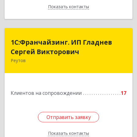
Показать контакты
Назад
1С:Франчайзинг. ИП Гладнев
1С:Франчайзинг. ИП Гладнев
Сергей Викторович
Сергей Викторович
Реутов
143966, Московская обл, Реутов г, Парковая ул,
дом № 6, кв.37
Подробнее
Клиентов на сопровождении
17
Отправить заявку
Отправить заявку
Показать контакты
Назад