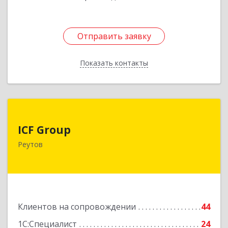
Отправить заявку
Отправить заявку
Показать контакты
Назад
ICF Group
ICF Group
143965, Московская обл, г.о. Реутов, Реутов г,
Реутов
Юбилейный пр-кт, дом № 40, пом.35
Подробнее
Клиентов на сопровождении
44
1С:Специалист
24