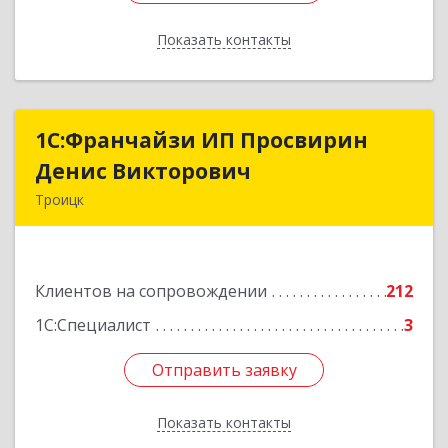
Показать контакты
Назад
1C:Франчайзи ИП Просвирин
1C:Франчайзи ИП Просвирин
Денис Викторович
Денис Викторович
Троицк
108842, Москва г, вн.тер.г. городской округ
Троицк, Троицк г, Городская ул, дом № 14,
кв.158
Клиентов на сопровождении
212
Подробнее
1С:Специалист
3
Отправить заявку
Отправить заявку
Показать контакты
Назад