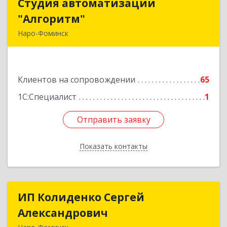
Студия автоматизации
Студия автоматизации
"Алгоритм"
"Алгоритм"
Наро-Фоминск
143306, Московская обл, г.о. Наро-Фоминский,
Наро-Фоминск г, Латышская ул, дом № 13А,
пом.4
Клиентов на сопровождении
65
Подробнее
1С:Специалист
1
Отправить заявку
Отправить заявку
Показать контакты
Назад
ИП Колиденко Сергей
ИП Колиденко Сергей
Александрович
Александрович