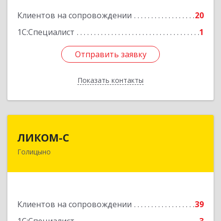
Подробнее
Клиентов на сопровождении
20
1С:Специалист
1
Отправить заявку
Отправить заявку
Показать контакты
Назад
ЛИКОМ-С
ЛИКОМ-С
Голицыно
143040, Московская обл, Одинцовский р-н,
Голицыно г, Советская ул, дом № 59, этаж/офис
1/2
Подробнее
Клиентов на сопровождении
39