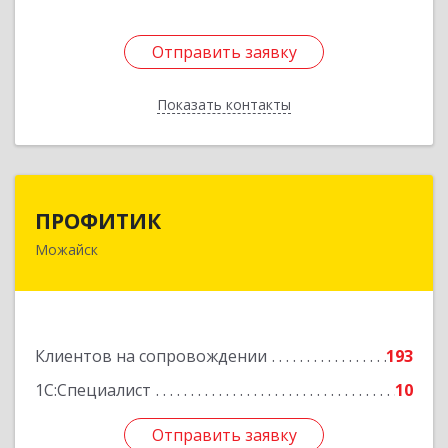
Отправить заявку
Отправить заявку
Показать контакты
Назад
ПРОФИТИК
ПРОФИТИК
Можайск
143200, Московская обл, Можайский р-н,
Можайск г, Молодежная ул, дом № 4
Подробнее
Клиентов на сопровождении
193
1С:Специалист
10
Отправить заявку
Отправить заявку