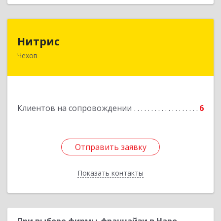
Нитрис
Нитрис
Чехов
142350, Московская обл, Чехов м.о., Столбовая
пгт, Серпуховская ул, дом № 23
Подробнее
Клиентов на сопровождении
6
Отправить заявку
Отправить заявку
Показать контакты
Назад