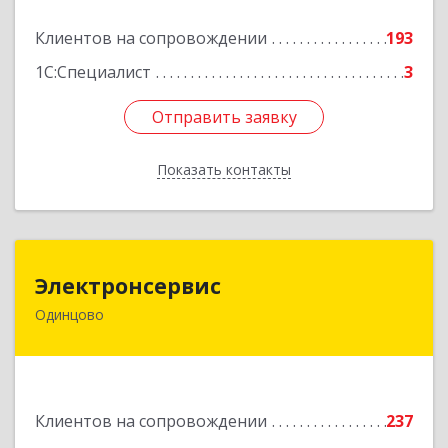
Подробнее
Клиентов на сопровождении
193
1С:Специалист
3
Отправить заявку
Отправить заявку
Показать контакты
Назад
Электронсервис
Электронсервис
Одинцово
143050, Московская обл, Одинцовский р-н,
Большие Вяземы рп, Ямская ул, владение № 4,
строение 27
Подробнее
Клиентов на сопровождении
237