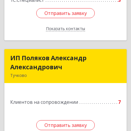
1С:Специалист
3
Отправить заявку
Отправить заявку
Показать контакты
Назад
ИП Поляков Александр
ИП Поляков Александр
Александрович
Александрович
Тучково
143160, Московская обл., Рузский р-н,
Дорохово п., Московская ул., д.9
Клиентов на сопровождении
7
Подробнее
Отправить заявку
Отправить заявку