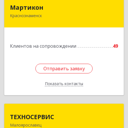
Мартикон
Мартикон
Краснознаменск
143090, Московская обл, Краснознаменск г,
Краснознаменная ул, дом № 27, пом.36
Подробнее
Клиентов на сопровождении
49
Отправить заявку
Отправить заявку
Показать контакты
Назад
ТЕХНОСЕРВИС
ТЕХНОСЕРВИС
Малоярославец
249094, Калужская обл, Малоярославецкий р-н,