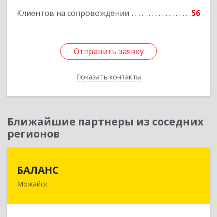
Клиентов на сопровождении
56
Отправить заявку
Отправить заявку
Показать контакты
Назад
Ближайшие партнеры из соседних
регионов
БАЛАНС
БАЛАНС
Можайск
143200, Московская обл, Можайский р-н,
Можайск г, Переяслав-Хмельницкого ул, дом №
36, оф.5