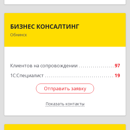
БИЗНЕС КОНСАЛТИНГ
БИЗНЕС КОНСАЛТИНГ
Обнинск
249032, Калужская обл, Обнинск г, Курчатова ул,
дом № 27/2, пом.281
Подробнее
Клиентов на сопровождении
97
1С:Специалист
19
Отправить заявку
Отправить заявку
Показать контакты
Назад