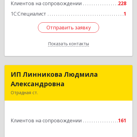
Клиентов на сопровождении
228
1С:Специалист
1
Отправить заявку
Отправить заявку
Показать контакты
Назад
ИП Линникова Людмила
ИП Линникова Людмила
Александровна
Александровна
Отрадная ст.
352290, Краснодарский край, Отрадненский р-
н, Отрадная ст-ца, Курортная ул, дом № 39Б
Клиентов на сопровождении
161
Подробнее