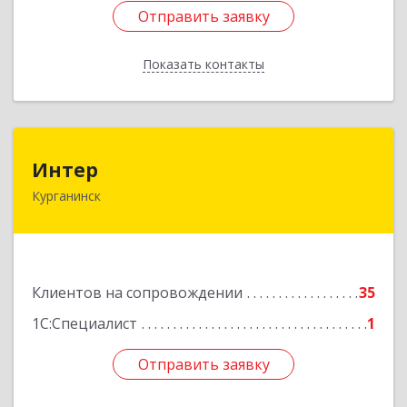
Отправить заявку
Отправить заявку
Показать контакты
Назад
Интер
Интер
Курганинск
352430, Краснодарский край, Курганинск г,
Матросова ул, дом № 151
Подробнее
Клиентов на сопровождении
35
1С:Специалист
1
Отправить заявку
Отправить заявку