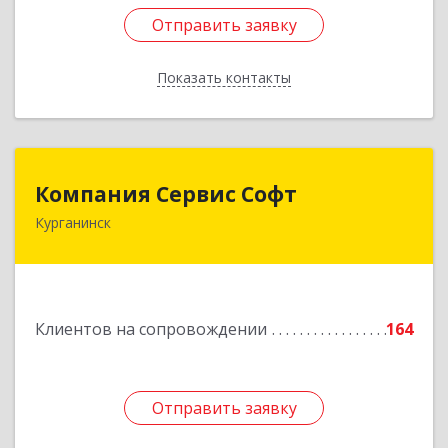
Отправить заявку
Отправить заявку
Показать контакты
Назад
Компания Сервис Софт
Компания Сервис Софт
Курганинск
352430, Краснодарский край, Курганинск г,
Розы Люксембург ул, дом № 333
Подробнее
Клиентов на сопровождении
164
Отправить заявку
Отправить заявку