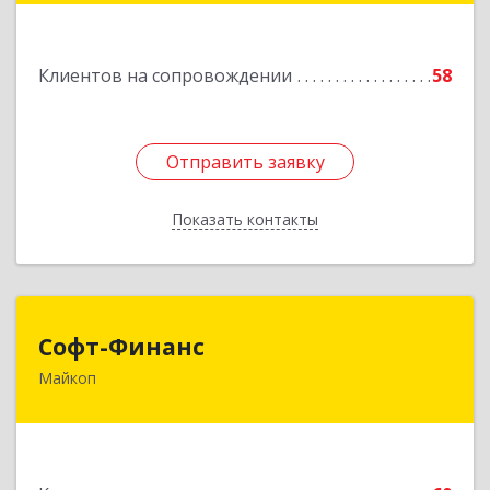
Подробнее
Клиентов на сопровождении
58
Отправить заявку
Отправить заявку
Показать контакты
Назад
Софт-Финанс
Софт-Финанс
Майкоп
385006, Адыгея Респ, Майкоп г, Калинина ул,
дом № 210С
Подробнее