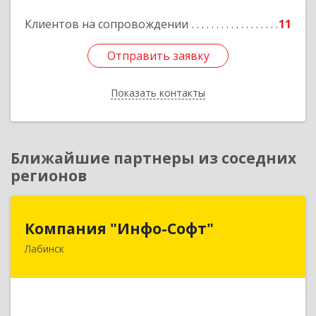
Подробнее
Клиентов на сопровождении
11
Отправить заявку
Отправить заявку
Показать контакты
Назад
Ближайшие партнеры из соседних
регионов
Компания "Инфо-Софт"
Компания "Инфо-Софт"
Лабинск
352500, Краснодарский край, Лабинский р-н,
Лабинск г, Константинова ул, дом № 72
Подробнее