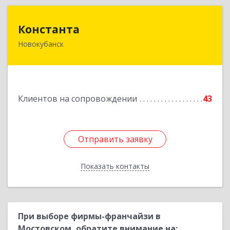
Константа
Константа
Новокубанск
352240, Краснодарский край, Новокубанск г,
Альпийская ул, дом № 22, кв.2
Подробнее
Клиентов на сопровождении
43
Отправить заявку
Отправить заявку
Показать контакты
Назад
При выборе фирмы-франчайзи в
Мостовском, обратите внимание на: