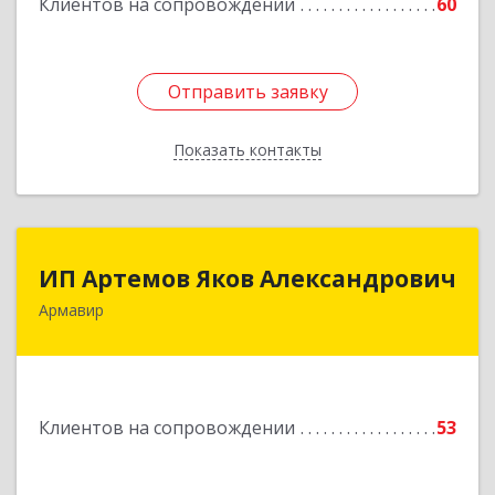
Клиентов на сопровождении
60
Отправить заявку
Отправить заявку
Показать контакты
Назад
ИП Артемов Яков Александрович
ИП Артемов Яков Александрович
Армавир
Подробнее
Клиентов на сопровождении
53