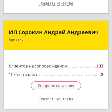
Показать контакты
Назад
ИП Сорокин Андрей Андреевич
ИП Сорокин Андрей Андреевич
Армавир
352900, Краснодарский край, Армавир г,
Ф.Энгельса ул, дом № 25, кв.309
Подробнее
Клиентов на сопровождении
133
1С:Специалист
2
Отправить заявку
Отправить заявку
Показать контакты
Назад