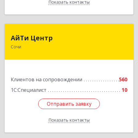
Показать контакты
Назад
АйТи Центр
АйТи Центр
Сочи
354000, Краснодарский край, Сочи, Московская
ул, дом № 19
Подробнее
Клиентов на сопровождении
560
1С:Специалист
10
Отправить заявку
Отправить заявку
Показать контакты
Назад