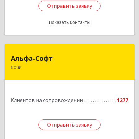
Отправить заявку
Отправить заявку
Показать контакты
Назад
Альфа-Софт
Альфа-Софт
Сочи
354000, Краснодарский край, Сочи г, Роз ул,
дом № 119, этаж 3
Подробнее
Клиентов на сопровождении
1277
Отправить заявку
Отправить заявку