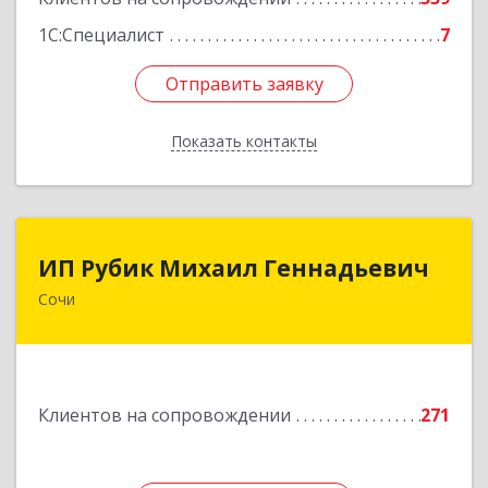
1С:Специалист
7
Отправить заявку
Отправить заявку
Показать контакты
Назад
ИП Рубик Михаил Геннадьевич
ИП Рубик Михаил Геннадьевич
Сочи
354003, Краснодарский край, Сочи г,
Макаренко ул, дом № 6/2
Подробнее
Клиентов на сопровождении
271