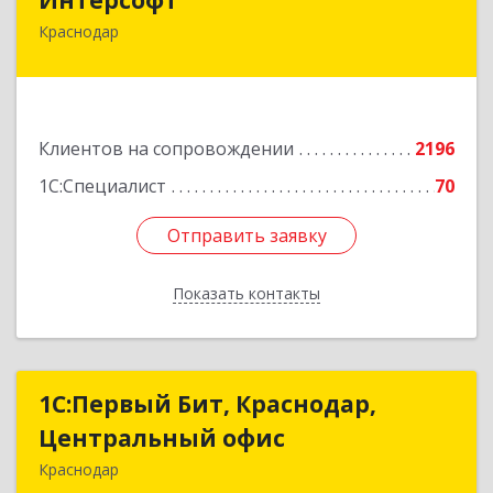
Краснодар
350020, Краснодарский край, Краснодар г,
Рашпилевская ул, дом № 179/1, оф.618
Подробнее
Клиентов на сопровождении
2196
1С:Специалист
70
Отправить заявку
Отправить заявку
Показать контакты
Назад
1С:Первый Бит, Краснодар,
1С:Первый Бит, Краснодар,
Центральный офис
Центральный офис
Краснодар
350051, Краснодарский край, Краснодар г,