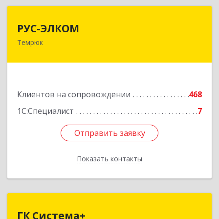
РУС-ЭЛКОМ
РУС-ЭЛКОМ
Темрюк
353500, Краснодарский край, Темрюкский р-н,
Темрюк г, Ленина ул, дом № 104
Подробнее
Клиентов на сопровождении
468
1С:Специалист
7
Отправить заявку
Отправить заявку
Показать контакты
Назад
ГК Система+
ГК Система+