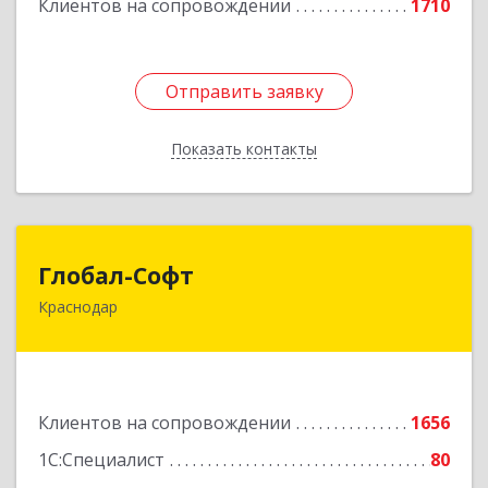
Клиентов на сопровождении
1710
Отправить заявку
Отправить заявку
Показать контакты
Назад
Глобал-Софт
Глобал-Софт
Краснодар
350018, Краснодарский край, Краснодар г,
Сормовская ул, дом № 7
Подробнее
Клиентов на сопровождении
1656
1С:Специалист
80