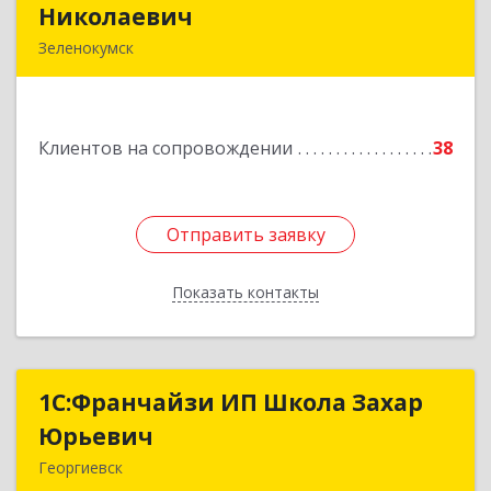
Николаевич
Николаевич
Зеленокумск
357910, Ставропольский край, Советский р-н,
Зеленокумск г, Ленина пл, дом № 6, оф.4
Клиентов на сопровождении
38
Подробнее
Отправить заявку
Отправить заявку
Показать контакты
Назад
1С:Франчайзи ИП Школа Захар
1С:Франчайзи ИП Школа Захар
Юрьевич
Юрьевич
Георгиевск
357840, Ставропольский край, Георгиевский р-