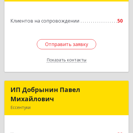
н, Александрийская ст-ца, Курдюмовский пер,
дом № 10
Клиентов на сопровождении
50
Подробнее
Отправить заявку
Отправить заявку
Показать контакты
Назад
ИП Добрынин Павел
ИП Добрынин Павел
Михайлович
Михайлович
Ессентуки
Подробнее