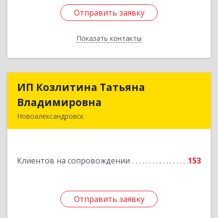
Отправить заявку
Отправить заявку
Показать контакты
Назад
ИП Козлитина Татьяна
ИП Козлитина Татьяна
Владимировна
Владимировна
Новоалександровск
356000, Ставропольский край,
Новоалександровск г, Гайдара пер, дом № 25
Клиентов на сопровождении
153
Подробнее
Отправить заявку
Отправить заявку