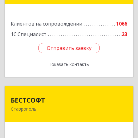
Подробнее
Клиентов на сопровождении
1066
1С:Специалист
23
Отправить заявку
Отправить заявку
Показать контакты
Назад
БЕСТСОФТ
БЕСТСОФТ
Ставрополь
355011, Ставропольский край, Ставрополь г,
45 Параллель ул, дом № 38, оф.151
Подробнее