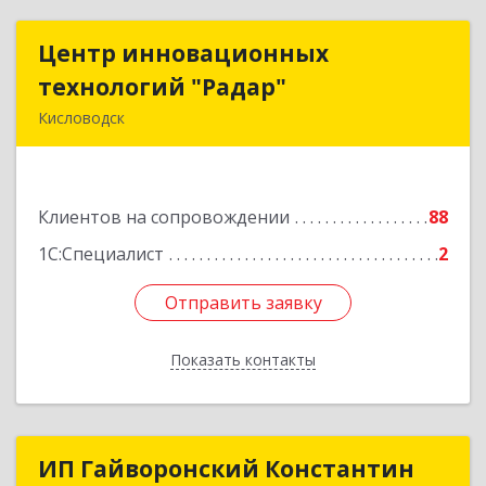
Центр инновационных
Центр инновационных
технологий "Радар"
технологий "Радар"
Кисловодск
357000, Ставропольский край, Кисловодск г,
Цандера проезд, дом № 2
Клиентов на сопровождении
88
Подробнее
1С:Специалист
2
Отправить заявку
Отправить заявку
Показать контакты
Назад
ИП Гайворонский Константин
ИП Гайворонский Константин