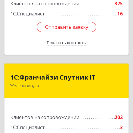
Клиентов на сопровождении
325
1С:Специалист
16
Отправить заявку
Отправить заявку
Показать контакты
Назад
1С:Франчайзи Спутник IT
1С:Франчайзи Спутник IT
Железноводск
357430, Ставропольский край, город-курорт
Железноводск, Иноземцево п, Свободы ул, дом
№ 136
Подробнее
Клиентов на сопровождении
202
1С:Специалист
3