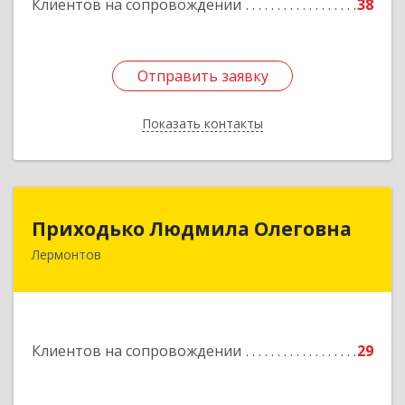
Клиентов на сопровождении
38
Отправить заявку
Отправить заявку
Показать контакты
Назад
Приходько Людмила Олеговна
Приходько Людмила Олеговна
Лермонтов
357341, Лермонтов г, П.Лумумбы ул, дом №
43/2, кв.44
Подробнее
Клиентов на сопровождении
29