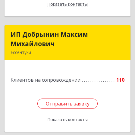
Показать контакты
Назад
ИП Добрынин Максим
ИП Добрынин Максим
Михайлович
Михайлович
Ессентуки
357601, Ставропольский край, Ессентуки,
Спасателей, дом № 5, кв.43
Клиентов на сопровождении
110
Подробнее
Отправить заявку
Отправить заявку
Показать контакты
Назад