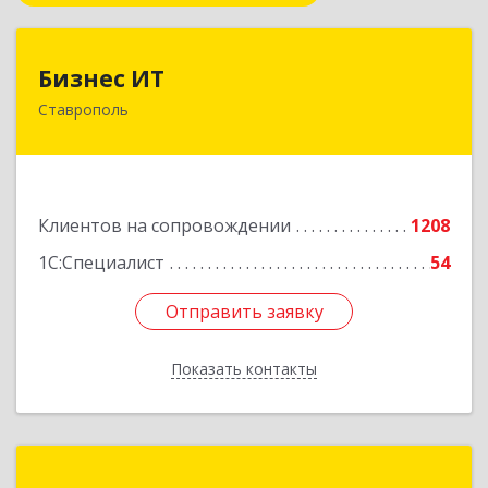
Бизнес ИТ
Бизнес ИТ
Ставрополь
355035, Ставропольский край, Ставрополь г, 1
Промышленная ул, дом № 3, корпус А
Подробнее
Клиентов на сопровождении
1208
1С:Специалист
54
Отправить заявку
Отправить заявку
Показать контакты
Назад
ГК Статус