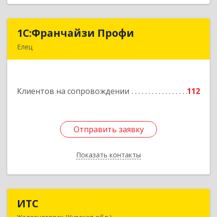
1С:Франчайзи Профи
1С:Франчайзи Профи
Елец
399784, Липецкая обл, Елец г, Гагарина ул,
Здание № 3а
Клиентов на сопровождении
112
Подробнее
Отправить заявку
Отправить заявку
Показать контакты
Назад
ИТС
ИТС