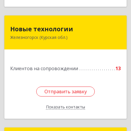
Новые технологии
Новые технологии
Железногорск (Курская обл.)
307170, Курская обл, Железногорский р-н,
Железногорск г, Автолюбителей пер, дом № 5,
офис 7
Подробнее
Клиентов на сопровождении
13
Отправить заявку
Отправить заявку
Показать контакты
Назад