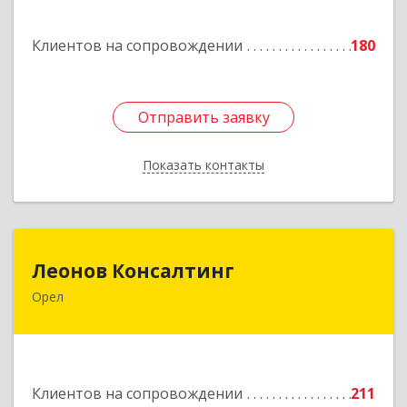
Подробнее
Клиентов на сопровождении
180
Отправить заявку
Отправить заявку
Показать контакты
Назад
Леонов Консалтинг
Леонов Консалтинг
Орел
302030, Орловская обл, Орловский р-н, Орел г,
Московская, дом № 17, пом.7
Подробнее
Клиентов на сопровождении
211