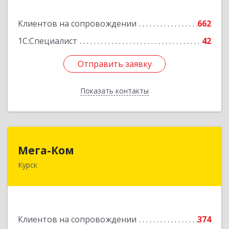
Подробнее
Клиентов на сопровождении
662
1С:Специалист
42
Отправить заявку
Отправить заявку
Показать контакты
Назад
Мега-Ком
Мега-Ком
Курск
305001, Курская обл, Курск г, Красной Армии ул,
дом № 23 А
Подробнее
Клиентов на сопровождении
374