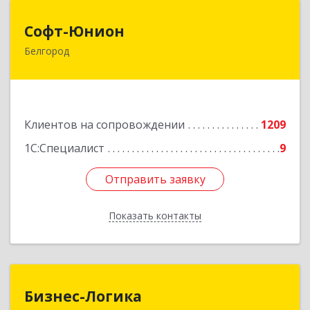
Софт-Юнион
Софт-Юнион
Белгород
308014, Белгородская обл, Белгород г, Садовая
ул, дом № 3а, оф.4/1
Подробнее
Клиентов на сопровождении
1209
1С:Специалист
9
Отправить заявку
Отправить заявку
Показать контакты
Назад
Бизнес-Логика
Бизнес-Логика