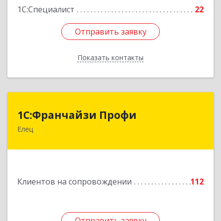
1С:Специалист
22
Отправить заявку
Отправить заявку
Показать контакты
Назад
1С:Франчайзи Профи
1С:Франчайзи Профи
Елец
399784, Липецкая обл, Елец г, Гагарина ул,
Здание № 3а
Подробнее
Клиентов на сопровождении
112
Отправить заявку
Отправить заявку