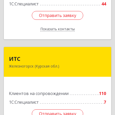
1С:Специалист
44
Отправить заявку
Отправить заявку
Показать контакты
Назад
ИТС
ИТС
Железногорск (Курская обл.)
307178, Курская обл, Железногорск г,
Димитрова ул, дом № 3, корпус 5, оф.5
Подробнее
Клиентов на сопровождении
110
1С:Специалист
7
Отправить заявку
Отправить заявку