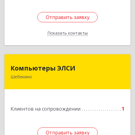
Отправить заявку
Отправить заявку
Показать контакты
Назад
Компьютеры ЭЛСИ
Компьютеры ЭЛСИ
Шебекино
309290, Белгородская обл, Шебекино,
ул.Ленина , д.12
Подробнее
Клиентов на сопровождении
1
Отправить заявку
Отправить заявку