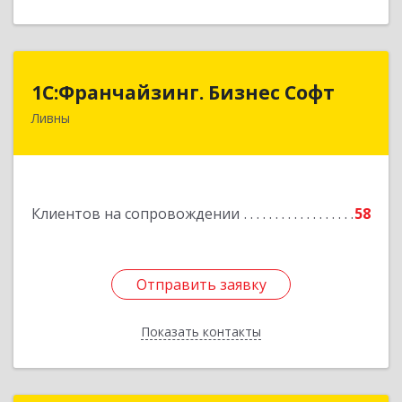
1C:Франчайзинг. Бизнес Софт
1C:Франчайзинг. Бизнес Софт
Ливны
303851, Орловская обл, Ливны г, Гайдара ул,
дом № 2, кв.124
Подробнее
Клиентов на сопровождении
58
Отправить заявку
Отправить заявку
Показать контакты
Назад