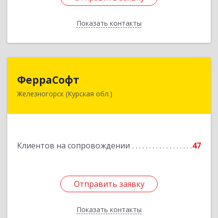
Показать контакты
Назад
ФерраСофт
ФерраСофт
Железногорск (Курская обл.)
307179, Курская обл, Железногорск г, Ленина ул,
дом № 92, корпус 1, оф.2-34
Подробнее
Клиентов на сопровождении
47
Отправить заявку
Отправить заявку
Показать контакты
Назад