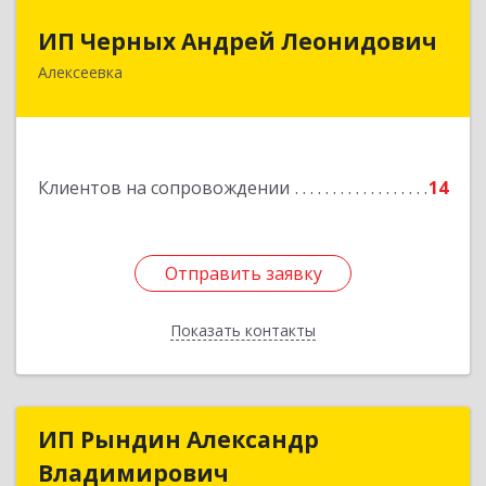
ИП Черных Андрей Леонидович
ИП Черных Андрей Леонидович
Алексеевка
309850, Белгородская обл, Алексеевский р-н,
Алексеевка г, Совхозная ул, дом № 23, кв.2
Подробнее
Клиентов на сопровождении
14
Отправить заявку
Отправить заявку
Показать контакты
Назад
ИП Рындин Александр
ИП Рындин Александр
Владимирович
Владимирович