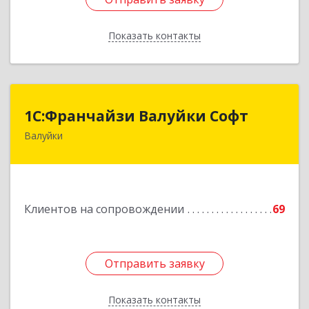
Показать контакты
Назад
1С:Франчайзи Валуйки Софт
1С:Франчайзи Валуйки Софт
Валуйки
309996, Белгородская обл, Валуйки г, Горького,
дом № 21, кв.21
Подробнее
Клиентов на сопровождении
69
Отправить заявку
Отправить заявку
Показать контакты
Назад