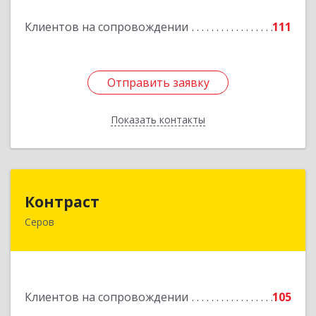
Клиентов на сопровождении
111
Подробнее
Отправить заявку
Отправить заявку
Показать контакты
Назад
Контраст
Контраст
Серов
624993, Свердловская обл, Серов г, Ленина ул,
дом № 187
Подробнее
Клиентов на сопровождении
105