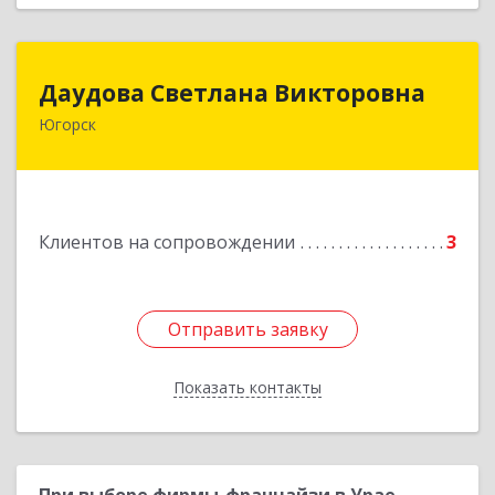
Даудова Светлана Викторовна
Даудова Светлана Викторовна
Югорск
Подробнее
Клиентов на сопровождении
3
Отправить заявку
Отправить заявку
Показать контакты
Назад