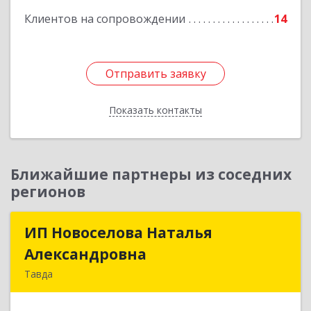
Клиентов на сопровождении
14
Отправить заявку
Отправить заявку
Показать контакты
Назад
Ближайшие партнеры из соседних
регионов
ИП Новоселова Наталья
ИП Новоселова Наталья
Александровна
Александровна
Тавда
623950, Свердловская обл, Тавда г, 9 Мая ул,
дом № 4