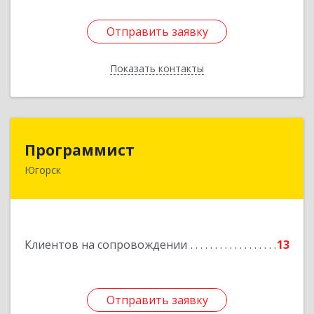
Отправить заявку
Отправить заявку
Показать контакты
Назад
Программист
Программист
Югорск
628264, Ханты-Мансийский Автономный округ
- Югра АО, Югорск г, микрорайон Югорск-2,
дом № 1, кв.27
Подробнее
Клиентов на сопровождении
13
Отправить заявку
Отправить заявку