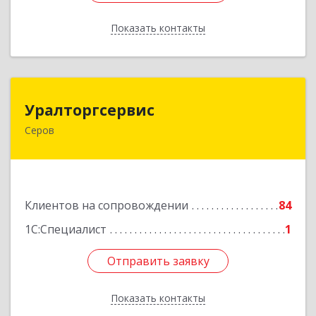
Показать контакты
Назад
Уралторгсервис
Уралторгсервис
Серов
624980, Свердловская обл, Серов г, Кирова ул,
дом № 2
Подробнее
Клиентов на сопровождении
84
1С:Специалист
1
Отправить заявку
Отправить заявку
Показать контакты
Назад