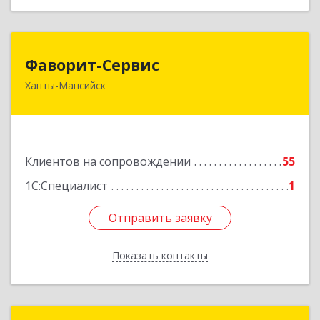
Фаворит-Сервис
Фаворит-Сервис
Ханты-Мансийск
628011, Ханты-Мансийский Автономный округ
- Югра АО, Ханты-Мансийск г, Гагарина ул, дом
№ 118/1, кв.2
Подробнее
Клиентов на сопровождении
55
1С:Специалист
1
Отправить заявку
Отправить заявку
Показать контакты
Назад