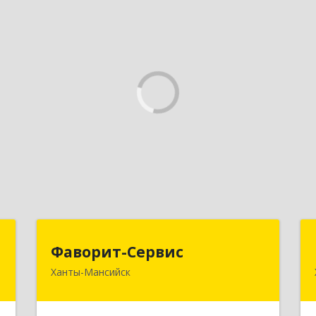
и
Фаворит-Сервис
Фаворит-Сервис
Ханты-Мансийск
й
628011, Ханты-Мансийский
-
Автономный округ - Югра АО, Ханты-
0
Мансийск г, Гагарина ул, дом № 118/1,