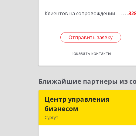
Подробне
Клиентов на сопровождении
32
Отправить заявку
Отправить заявку
Показать контакты
Назад
Ближайшие партнеры из со
Центр управления
Центр управлени
бизнесом
бизнесо
Сургут
628403, Ханты-Мансийски
Автономный округ - Югра АО, Сургу