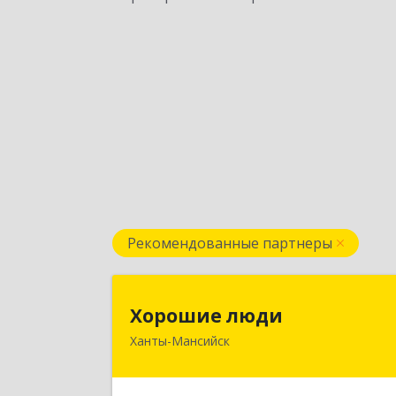
Рекомендованные партнеры
Хорошие люд
Хорошие люди
Ханты-Мансийск
628007, Ханты-Мансийски
Автономный округ - Югра АО, Ханты
Мансийск г, Светлая ул, дом № 4