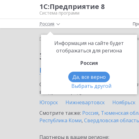
1С:Предприятие 8
Система программ
Россия
Пр
Главная
Сервисы ИТС
1С:Лизинг
1С:Лизинг 
Информация на сайте будет
отображаться для региона
Заказать 1С:Лизинг
Россия
в Ханты-Мансийске
Да, все верно
Ознакомьтесь с информационными карт
Выбрать другой
внедрение продукта.
Югорск
Нижневартовск
Ноябрьск
Смотрите также:
Россия
,
Тюменская обл
Республика Коми
,
Свердловская област
Партнеры в вашем регионе: