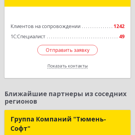
14, оф.208
Подробнее
Клиентов на сопровождении
1242
1С:Специалист
49
Отправить заявку
Отправить заявку
Показать контакты
Назад
Ближайшие партнеры из соседних
регионов
Группа Компаний "Тюмень-
Группа Компаний "Тюмень-
Софт"
Софт"