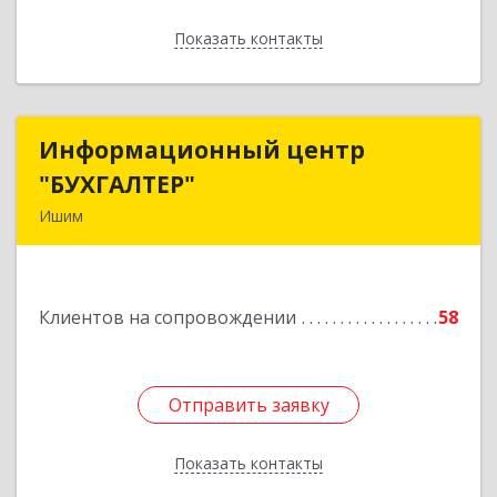
Показать контакты
Назад
Информационный центр
Информационный центр
"БУХГАЛТЕР"
"БУХГАЛТЕР"
Ишим
627750, Тюменская обл, Ишим г, Советская ул,
дом № 16
Клиентов на сопровождении
58
Подробнее
Отправить заявку
Отправить заявку
Показать контакты
Назад