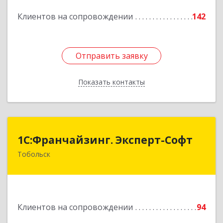
Подробнее
Клиентов на сопровождении
142
Отправить заявку
Отправить заявку
Показать контакты
Назад
1С:Франчайзинг. Эксперт-Софт
1С:Франчайзинг. Эксперт-Софт
Тобольск
626150, Тюменская обл, Тобольск г, 7-й мкр,
дом № 39, пом.8
Подробнее
Клиентов на сопровождении
94