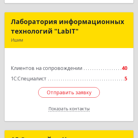
Лаборатория информационных
Лаборатория информационных
технологий "LabIT"
технологий "LabIT"
Ишим
627753, Тюменская обл, Ишимский р-н, Ишим г,
Ф.Энгельса ул, дом № 26
Клиентов на сопровождении
40
Подробнее
1С:Специалист
5
Отправить заявку
Отправить заявку
Показать контакты
Назад