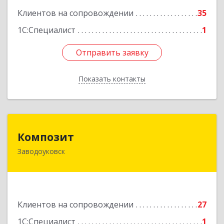
Подробнее
Клиентов на сопровождении
35
1С:Специалист
1
Отправить заявку
Отправить заявку
Показать контакты
Назад
Композит
Композит
Заводоуковск
627140, Тюменская обл, Заводоуковский р-н,
Заводоуковск г, Шоссейная ул, дом № 156
Подробнее
Клиентов на сопровождении
27
1С:Специалист
1