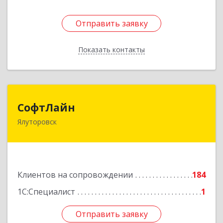
Отправить заявку
Отправить заявку
Показать контакты
Назад
СофтЛайн
СофтЛайн
Ялуторовск
627010, Тюменская обл, Ялуторовский р-н,
Ялуторовск г, Ленина ул, дом № 28
Подробнее
Клиентов на сопровождении
184
1С:Специалист
1
Отправить заявку
Отправить заявку