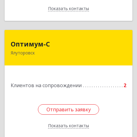
Показать контакты
Назад
Оптимум-С
Оптимум-С
Ялуторовск
Подробнее
Клиентов на сопровождении
2
Отправить заявку
Отправить заявку
Показать контакты
Назад