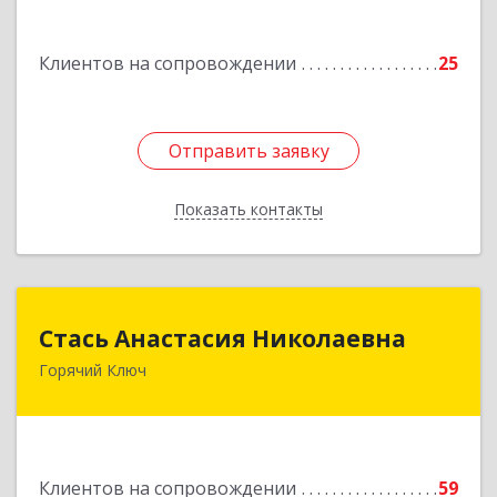
Туапсе г, Калараша ул, дом № 53, кв.4
Клиентов на сопровождении
25
Подробнее
Отправить заявку
Отправить заявку
Показать контакты
Назад
Стась Анастасия Николаевна
Стась Анастасия Николаевна
Горячий Ключ
353290, г. Горячий Ключ, ул. Ленина, д. 242,
кв.23
Подробнее
Клиентов на сопровождении
59