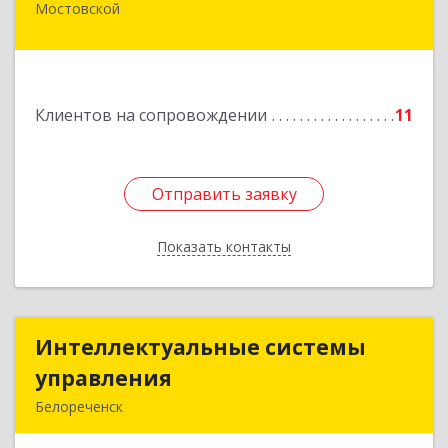
Мостовской
352570, Краснодарский край, Мостовский р-н,
Мостовской пгт, Гоголя ул, дом № 113, кв.3
Подробнее
Клиентов на сопровождении
11
Отправить заявку
Отправить заявку
Показать контакты
Назад
Интеллектуальные системы
Интеллектуальные системы
управления
управления
Белореченск
352630, Краснодарский край, Белореченск г,