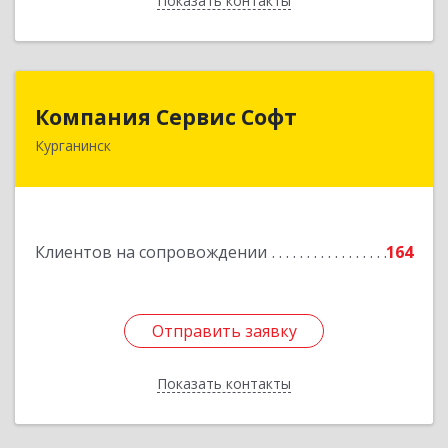
Показать контакты
Назад
Компания Сервис Софт
Компания Сервис Софт
Курганинск
352430, Краснодарский край, Курганинск г,
Розы Люксембург ул, дом № 333
Подробнее
Клиентов на сопровождении
164
Отправить заявку
Отправить заявку
Показать контакты
Назад