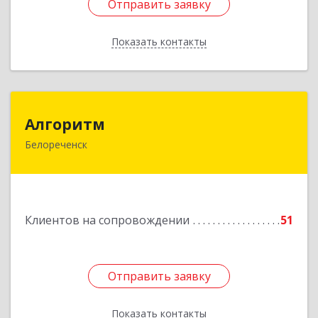
Отправить заявку
Отправить заявку
Показать контакты
Назад
Алгоритм
Алгоритм
Белореченск
352630, Краснодарский край, Белореченский р-
н, Белореченск г, Гоголя ул, дом № 53, кв.75
Подробнее
Клиентов на сопровождении
51
Отправить заявку
Отправить заявку
Показать контакты
Назад