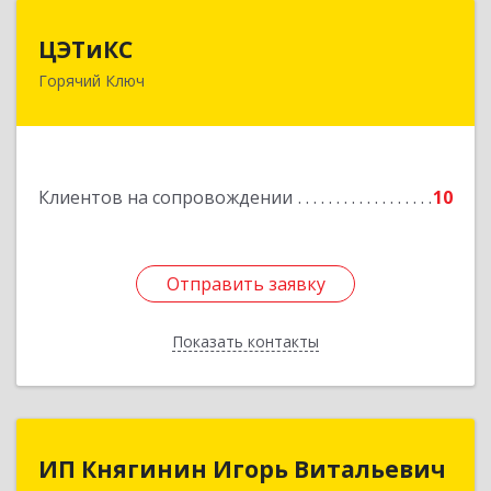
ЦЭТиКС
ЦЭТиКС
Горячий Ключ
353290, Краснодарский край, Горячий Ключ г,
Ленина ул, дом № 208, оф.21
Подробнее
Клиентов на сопровождении
10
Отправить заявку
Отправить заявку
Показать контакты
Назад
ИП Княгинин Игорь Витальевич
ИП Княгинин Игорь Витальевич