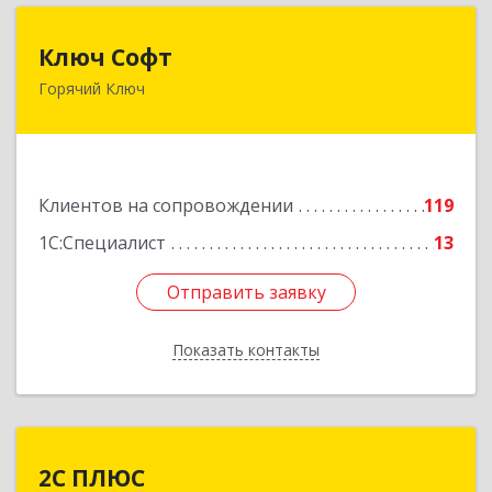
Ключ Софт
Ключ Софт
Горячий Ключ
353287, Краснодарский край, Горячий Ключ г,
Первомайский п, Бендуса ул, дом № 13
Подробнее
Клиентов на сопровождении
119
1С:Специалист
13
Отправить заявку
Отправить заявку
Показать контакты
Назад
2С ПЛЮС
2С ПЛЮС