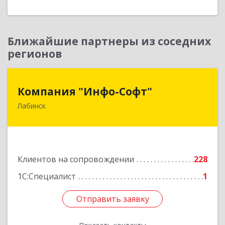
Ближайшие партнеры из соседних
регионов
Компания "Инфо-Софт"
Компания "Инфо-Софт"
Лабинск
352500, Краснодарский край, Лабинский р-н,
Лабинск г, Константинова ул, дом № 72
Подробнее
Клиентов на сопровождении
228
1С:Специалист
1
Отправить заявку
Отправить заявку