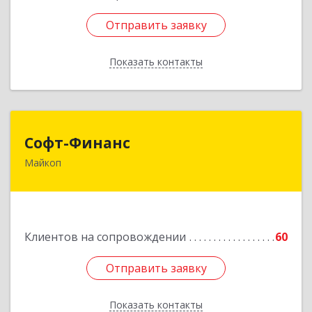
Отправить заявку
Отправить заявку
Показать контакты
Назад
Софт-Финанс
Софт-Финанс
Майкоп
385006, Адыгея Респ, Майкоп г, Калинина ул,
дом № 210С
Подробнее
Клиентов на сопровождении
60
Отправить заявку
Отправить заявку
Показать контакты
Назад