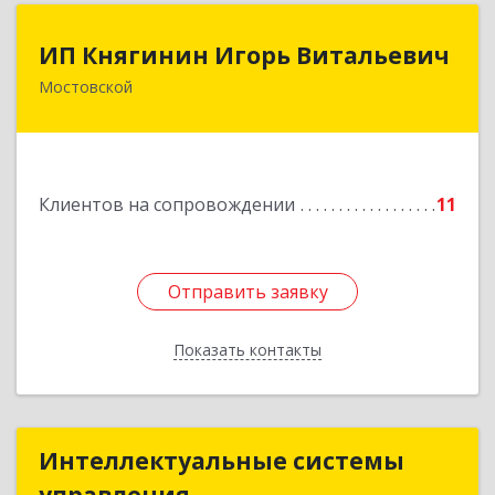
ИП Княгинин Игорь Витальевич
ИП Княгинин Игорь Витальевич
Мостовской
352570, Краснодарский край, Мостовский р-н,
Мостовской пгт, Гоголя ул, дом № 113, кв.3
Подробнее
Клиентов на сопровождении
11
Отправить заявку
Отправить заявку
Показать контакты
Назад
Интеллектуальные системы
Интеллектуальные системы