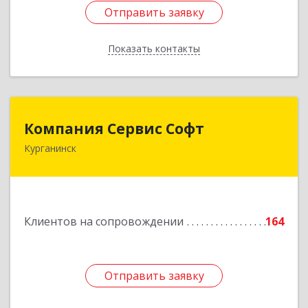
Отправить заявку
Отправить заявку
Показать контакты
Назад
Компания Сервис Софт
Компания Сервис Софт
Курганинск
352430, Краснодарский край, Курганинск г,
Розы Люксембург ул, дом № 333
Подробнее
Клиентов на сопровождении
164
Отправить заявку
Отправить заявку