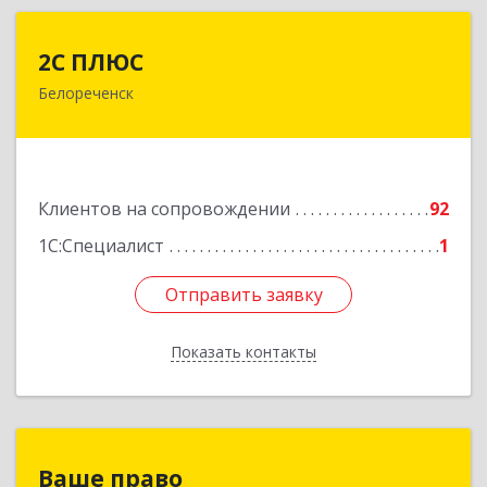
2С ПЛЮС
2С ПЛЮС
Белореченск
352630, Краснодарский край, Белореченский р-
н, Белореченск г, Мира ул, дом № 63
Подробнее
Клиентов на сопровождении
92
1С:Специалист
1
Отправить заявку
Отправить заявку
Показать контакты
Назад
Ваше право
Ваше право