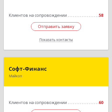
Подробнее
Клиентов на сопровождении
58
Отправить заявку
Отправить заявку
Показать контакты
Назад
Софт-Финанс
Софт-Финанс
Майкоп
385006, Адыгея Респ, Майкоп г, Калинина ул,
дом № 210С
Подробнее
Клиентов на сопровождении
60