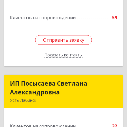
Подробнее
Клиентов на сопровождении
59
Отправить заявку
Отправить заявку
Показать контакты
Назад
ИП Посысаева Светлана
ИП Посысаева Светлана
Александровна
Александровна
Усть-Лабинск
352330, Краснодарский край, Усть-Лабинск г,
Зои Космодемьянской ул, дом № 192
Клиентов на сопровождении
32
Подробнее