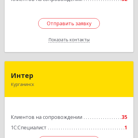
Отправить заявку
Отправить заявку
Показать контакты
Назад
Интер
Интер
Курганинск
352430, Краснодарский край, Курганинск г,
Матросова ул, дом № 151
Подробнее
Клиентов на сопровождении
35
1С:Специалист
1