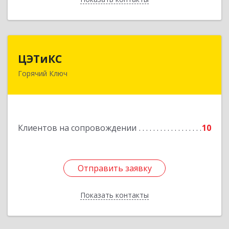
ЦЭТиКС
ЦЭТиКС
Горячий Ключ
353290, Краснодарский край, Горячий Ключ г,
Ленина ул, дом № 208, оф.21
Подробнее
Клиентов на сопровождении
10
Отправить заявку
Отправить заявку
Показать контакты
Назад