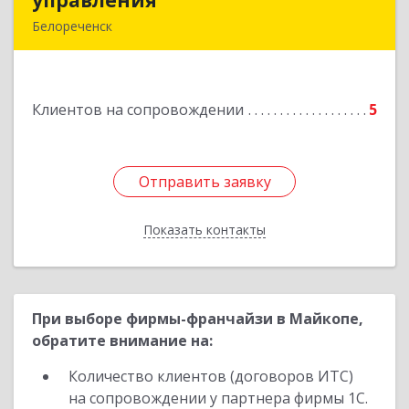
управления
управления
Белореченск
352630, Краснодарский край, Белореченск г,
Луценко ул, дом № 103
Клиентов на сопровождении
5
Подробнее
Отправить заявку
Отправить заявку
Показать контакты
Назад
При выборе фирмы-франчайзи в Майкопе,
обратите внимание на:
Количество клиентов (договоров ИТС)
на сопровождении у партнера фирмы 1С.