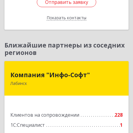
Отправить заявку
Отправить заявку
Показать контакты
Назад
Ближайшие партнеры из соседних
регионов
Компания "Инфо-Софт"
Компания "Инфо-Софт"
Лабинск
352500, Краснодарский край, Лабинский р-н,
Лабинск г, Константинова ул, дом № 72
Подробнее
Клиентов на сопровождении
228
1С:Специалист
1