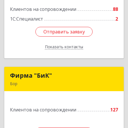
Клиентов на сопровождении
88
Подробнее
1С:Специалист
2
Отправить заявку
Отправить заявку
Показать контакты
Назад
Фирма "БиК"
Фирма "БиК"
Бор
606440, Нижегородская обл, Бор г, Советская
ул, дом № 11
Клиентов на сопровождении
127
Подробнее