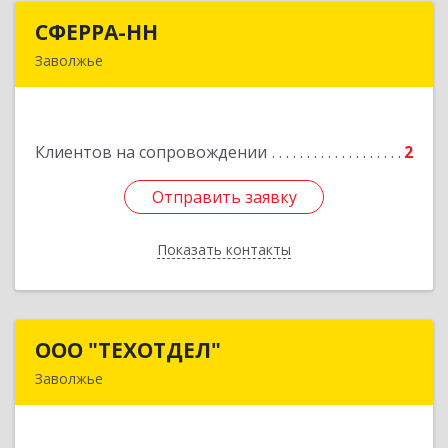
СФЕРРА-НН
СФЕРРА-НН
Заволжье
Подробнее
Клиентов на сопровождении
2
Отправить заявку
Отправить заявку
Показать контакты
Назад
ООО "ТЕХОТДЕЛ"
ООО "ТЕХОТДЕЛ"
Заволжье
Подробнее