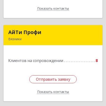
Показать контакты
Назад
АйТи Профи
АйТи Профи
Вязники
Подробнее
Клиентов на сопровождении
8
Отправить заявку
Отправить заявку
Показать контакты
Назад