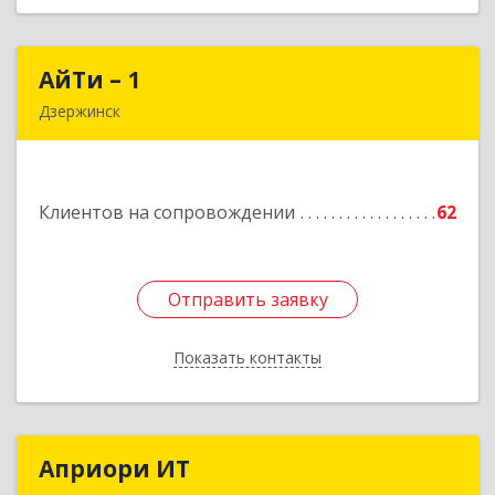
АйТи – 1
АйТи – 1
Дзержинск
606015, Нижегородская обл, Дзержинск г,
Ленина пр-кт, дом № 8, кв.20
Клиентов на сопровождении
62
Подробнее
Отправить заявку
Отправить заявку
Показать контакты
Назад
Априори ИТ
Априори ИТ