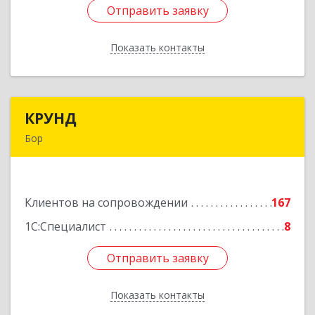
Отправить заявку
Отправить заявку
Показать контакты
Назад
КРУНД
КРУНД
Бор
606440, Нижегородская обл, Бор г,
Профсоюзная ул, дом № 6
Клиентов на сопровождении
167
Подробнее
1С:Специалист
8
Отправить заявку
Отправить заявку
Показать контакты
Назад