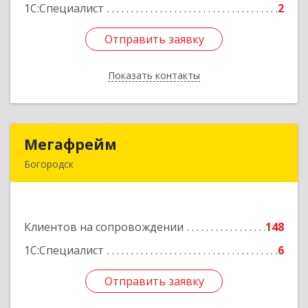
1С:Специалист
2
Отправить заявку
Отправить заявку
Показать контакты
Назад
Мегафрейм
Мегафрейм
Богородск
607600, Нижегородская обл, Богородск г,
Ленина ул, дом № 123, этаж 4, пом. 5
Клиентов на сопровождении
148
Подробнее
1С:Специалист
6
Отправить заявку
Отправить заявку