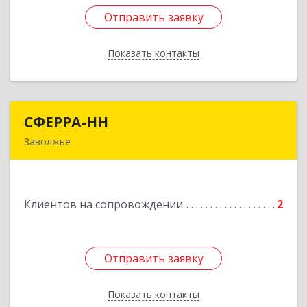
Отправить заявку
Отправить заявку
Показать контакты
Назад
СФЕРРА-НН
СФЕРРА-НН
Заволжье
Подробнее
Клиентов на сопровождении
2
Отправить заявку
Отправить заявку
Показать контакты
Назад