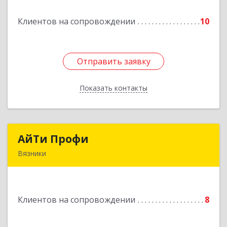
Клиентов на сопровождении
10
Отправить заявку
Отправить заявку
Показать контакты
Назад
АйТи Профи
АйТи Профи
Вязники
Подробнее
Клиентов на сопровождении
8