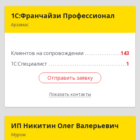
1С:Франчайзи Профессионал
1С:Франчайзи Профессионал
Арзамас
607227, Нижегородская обл, Арзамас г, Кирова
ул, дом № 56, кв.6
Клиентов на сопровождении
143
Подробнее
1С:Специалист
1
Отправить заявку
Отправить заявку
Показать контакты
Назад
ИП Никитин Олег Валерьевич
ИП Никитин Олег Валерьевич
Муром