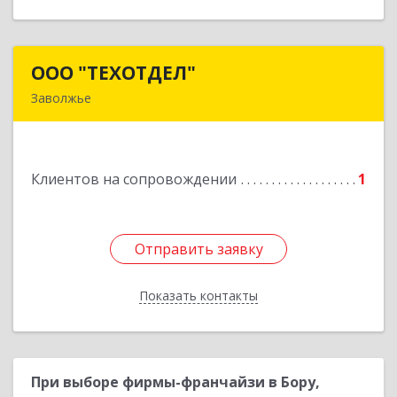
ООО "ТЕХОТДЕЛ"
ООО "ТЕХОТДЕЛ"
Заволжье
Подробнее
Клиентов на сопровождении
1
Отправить заявку
Отправить заявку
Показать контакты
Назад
При выборе фирмы-франчайзи в Бору,