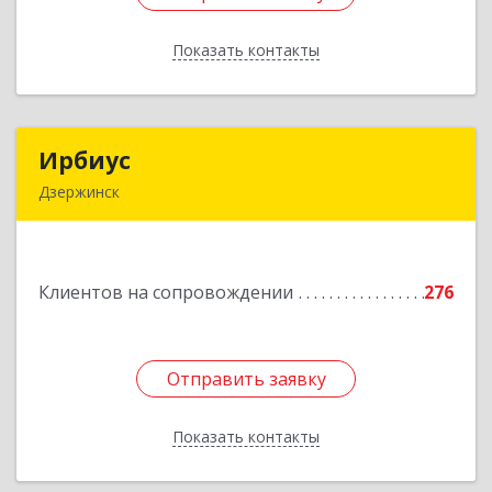
Показать контакты
Назад
Ирбиус
Ирбиус
Дзержинск
606016, Нижегородская обл, Дзержинск г,
Студенческая ул, дом № 30
Клиентов на сопровождении
276
Подробнее
Отправить заявку
Отправить заявку
Показать контакты
Назад