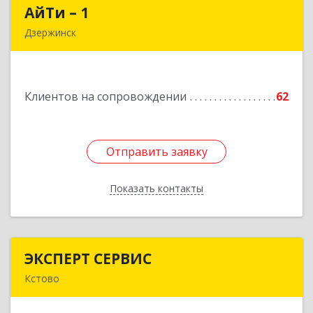
АйТи – 1
АйТи – 1
Дзержинск
606015, Нижегородская обл, Дзержинск г,
Ленина пр-кт, дом № 8, кв.20
Клиентов на сопровождении
62
Подробнее
Отправить заявку
Отправить заявку
Показать контакты
Назад
ЭКСПЕРТ СЕРВИС
ЭКСПЕРТ СЕРВИС
Кстово
Подробнее