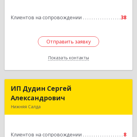
Подробнее
Клиентов на сопровождении
38
Отправить заявку
Отправить заявку
Показать контакты
Назад
ИП Дудин Сергей
ИП Дудин Сергей
Александрович
Александрович
Нижняя Салда
624740, Свердловская обл, Нижняя Салда г,
Энгельса ул, дом № 98
Клиентов на сопровождении
8
Подробнее