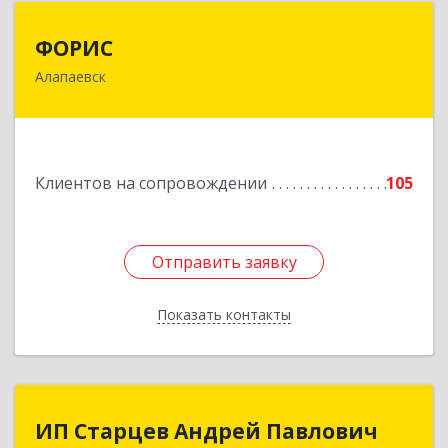
ФОРИС
ФОРИС
Алапаевск
624601, Свердловская обл, Алапаевск г, Ленина
ул, дом № 9
Подробнее
Клиентов на сопровождении
105
Отправить заявку
Отправить заявку
Показать контакты
Назад
ИП Старцев Андрей Павлович
ИП Старцев Андрей Павлович