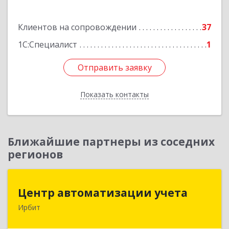
Подробнее
Клиентов на сопровождении
37
1С:Специалист
1
Отправить заявку
Отправить заявку
Показать контакты
Назад
Ближайшие партнеры из соседних
регионов
Центр автоматизации учета
Центр автоматизации учета
Ирбит
623854, Свердловская обл, Ирбит г, Маршала
Жукова ул, дом № 3, кв.28