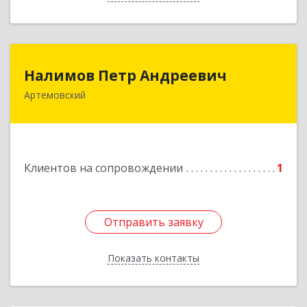
Налимов Петр Андреевич
Налимов Петр Андреевич
Артемовский
623780, Свердловская обл, Артемовский г,
Добролюбова ул, дом № 25
Подробнее
Клиентов на сопровождении
1
Отправить заявку
Отправить заявку
Показать контакты
Назад