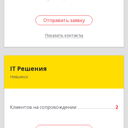
Отправить заявку
Отправить заявку
Показать контакты
Назад
IT Решения
IT Решения
Невьянск
Подробнее
Клиентов на сопровождении
2