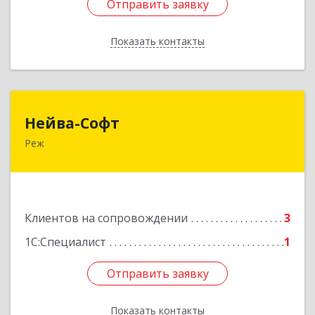
Отправить заявку
Отправить заявку
Показать контакты
Назад
Нейва-Софт
Нейва-Софт
Реж
623750, Свердловская обл, Режевской р-н, Реж
г, Ленина ул, дом № 76/1, оф.1
Подробнее
Клиентов на сопровождении
3
1С:Специалист
1
Отправить заявку
Отправить заявку
Показать контакты
Назад