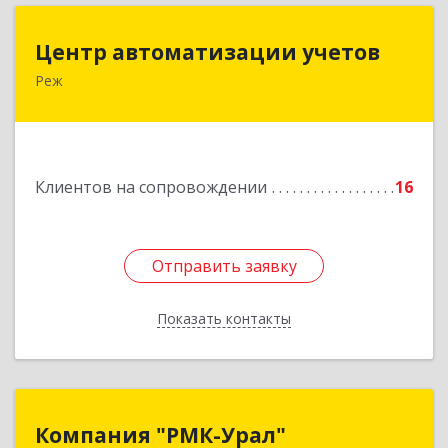
Центр автоматизации учетов
Центр автоматизации учетов
Реж
623750, Свердловская обл, Режевской р-н, Реж
г, Энгельса ул, дом № 6 А
Подробнее
Клиентов на сопровождении
16
Отправить заявку
Отправить заявку
Показать контакты
Назад
Компания "РМК-Урал"
Компания "РМК-Урал"