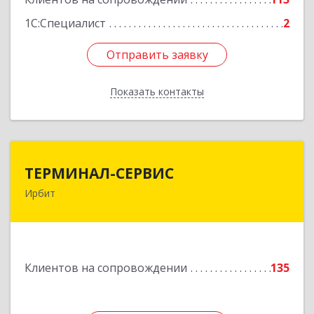
1С:Специалист
2
Отправить заявку
Отправить заявку
Показать контакты
Назад
ТЕРМИНАЛ-СЕРВИС
ТЕРМИНАЛ-СЕРВИС
Ирбит
623850, Свердловская обл, Ирбит г,
Пролетарская ул, дом № 7
Подробнее
Клиентов на сопровождении
135