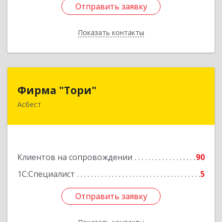
Отправить заявку
Отправить заявку
Показать контакты
Назад
Фирма "Тори"
Фирма "Тори"
Асбест
624286, Свердловская обл, Асбест г, Малышева
рп, Автомобилистов ул, дом № 7, кв.24
Подробнее
Клиентов на сопровождении
90
1С:Специалист
5
Отправить заявку
Отправить заявку