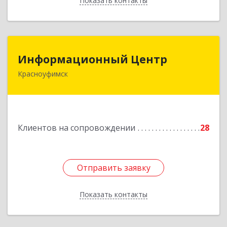
Показать контакты
Назад
Информационный Центр
Информационный Центр
Красноуфимск
623300, Свердловская обл, Красноуфимск г,
Мизерова ул, дом № 112А
Подробнее
Клиентов на сопровождении
28
Отправить заявку
Отправить заявку
Показать контакты
Назад