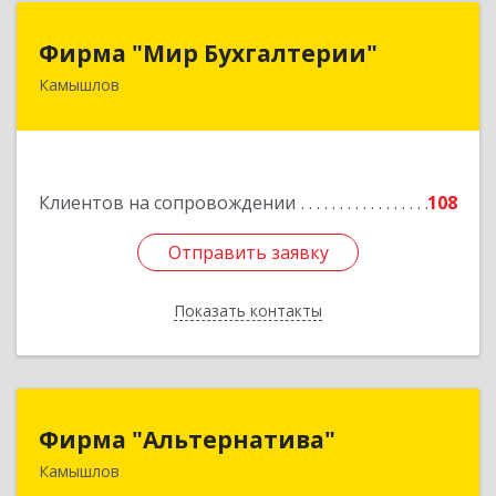
Фирма "Мир Бухгалтерии"
Фирма "Мир Бухгалтерии"
Камышлов
624860, Свердловская обл, Камышлов г,
Советская ул, дом № 7
Подробнее
Клиентов на сопровождении
108
Отправить заявку
Отправить заявку
Показать контакты
Назад
Фирма "Альтернатива"
Фирма "Альтернатива"
Камышлов
624860, Свердловская обл, Камышлов г, Ленина