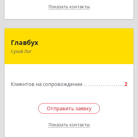
Показать контакты
Назад
Главбух
Главбух
Сухой Лог
624800, Свердловская обл, Сухой Лог г,
Артиллеристов ул, дом № 41, кв.28
Подробнее
Клиентов на сопровождении
2
Отправить заявку
Отправить заявку
Показать контакты
Назад