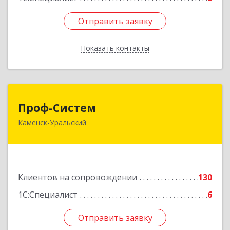
Отправить заявку
Отправить заявку
Показать контакты
Назад
Проф-Систем
Проф-Систем
Каменск-Уральский
623406, Свердловская обл, Каменск-Уральский
г, Уральская ул, дом № 43, пом.110
Подробнее
Клиентов на сопровождении
130
1С:Специалист
6
Отправить заявку
Отправить заявку