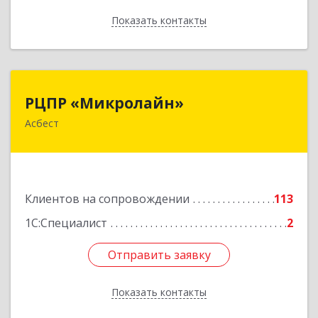
Показать контакты
Назад
РЦПР «Микролайн»
РЦПР «Микролайн»
Асбест
624272, Свердловская обл, Асбест г, имени В.И.
Ленина пр-кт, Здание № 29, оф.301
Подробнее
Клиентов на сопровождении
113
1С:Специалист
2
Отправить заявку
Отправить заявку
Показать контакты
Назад