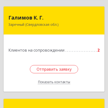
Галимов К. Г.
Галимов К. Г.
Заречный (Свердловская обл.)
Свердловская обл, г. Заречный, ул. Кузнецова,
д.24, оф.72
Подробнее
Клиентов на сопровождении
2
Отправить заявку
Отправить заявку
Показать контакты
Назад
Налимов Петр Андреевич