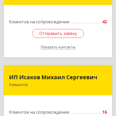
ул, дом № 30
Подробнее
Клиентов на сопровождении
42
Отправить заявку
Отправить заявку
Показать контакты
Назад
ИП Исаков Михаил Сергеевич
ИП Исаков Михаил Сергеевич
Камышлов
624860, Свердловская обл, Камышлов г, Ленина
ул, дом № 20
Подробнее
Клиентов на сопровождении
16