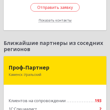
Отправить заявку
Отправить заявку
Показать контакты
Назад
Ближайшие партнеры из соседних
регионов
Проф-Партнер
Проф-Партнер
Каменск-Уральский
623406, Свердловская обл, Каменск-Уральский
г, Алюминиевая ул, дом № 38
Подробнее
Клиентов на сопровождении
193
1С:Специалист
2