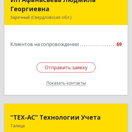
Георгиевна
Георгиевна
Заречный (Свердловская обл.)
624250, Свердловская обл, Заречный г,
Алещенкова ул, дом № 4, кв.46
Клиентов на сопровождении
69
Подробнее
Отправить заявку
Отправить заявку
Показать контакты
Назад
"ТЕХ-АС" Технологии Учета
"ТЕХ-АС" Технологии Учета
Талица
623640, Свердловская обл, Талицкий р-н,