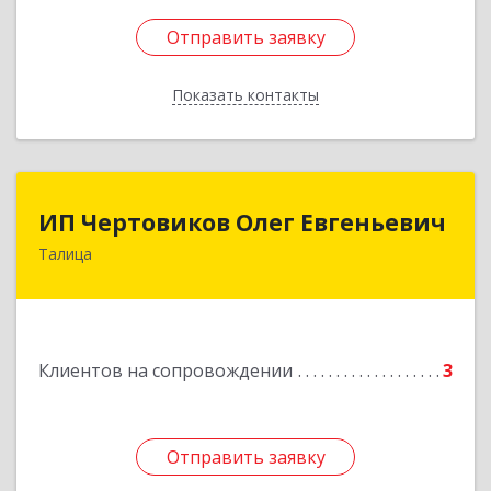
Отправить заявку
Отправить заявку
Показать контакты
Назад
ИП Чертовиков Олег Евгеньевич
ИП Чертовиков Олег Евгеньевич
Талица
623640, Свердловская обл, Талица г, Ленина ул,
дом № 73, кв.31
Подробнее
Клиентов на сопровождении
3
Отправить заявку
Отправить заявку