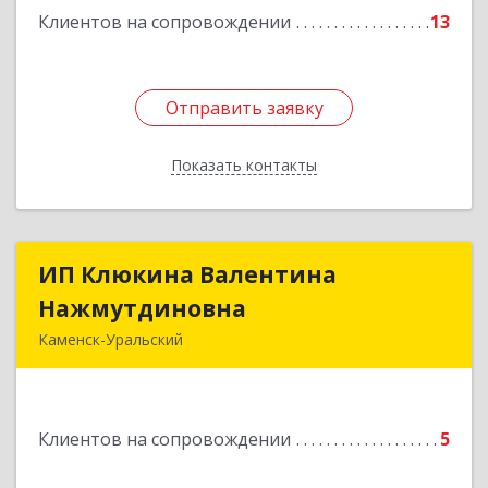
Клиентов на сопровождении
13
Отправить заявку
Отправить заявку
Показать контакты
Назад
ИП Клюкина Валентина
ИП Клюкина Валентина
Нажмутдиновна
Нажмутдиновна
Каменск-Уральский
623404, Свердловская обл, Каменск-Уральский
г, Крылова ул, дом № 19б, оф.2
Клиентов на сопровождении
5
Подробнее