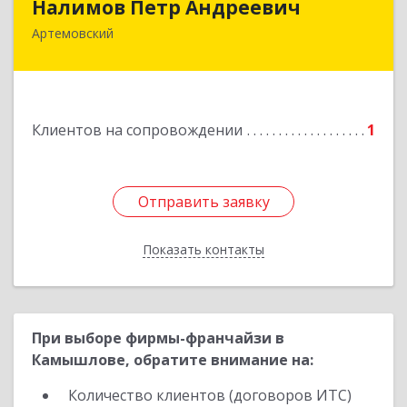
Налимов Петр Андреевич
Артемовский
623780, Свердловская обл, Артемовский г,
Добролюбова ул, дом № 25
Подробнее
Клиентов на сопровождении
1
Отправить заявку
Отправить заявку
Показать контакты
Назад
При выборе фирмы-франчайзи в
Камышлове, обратите внимание на:
Количество клиентов (договоров ИТС)