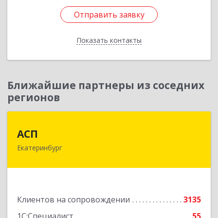
Отправить заявку
Отправить заявку
Показать контакты
Назад
Ближайшие партнеры из соседних
регионов
АСП
АСП
Екатеринбург
620075, Свердловская обл, Екатеринбург г,
Карла Либкнехта ул, строение 22, оф.521
Подробнее
Клиентов на сопровождении
3135
1С:Специалист
55