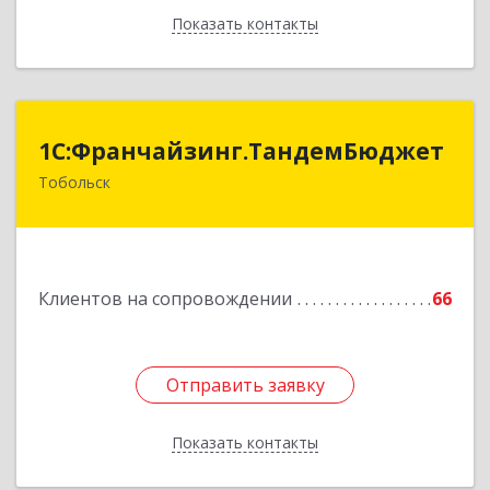
Показать контакты
Назад
1С:Франчайзинг.ТандемБюджет
1С:Франчайзинг.ТандемБюджет
Тобольск
Подробнее
Клиентов на сопровождении
66
Отправить заявку
Отправить заявку
Показать контакты
Назад