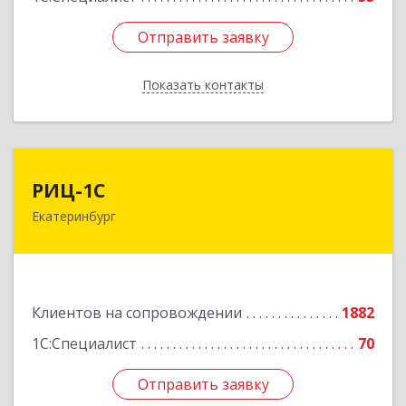
Отправить заявку
Отправить заявку
Показать контакты
Назад
РИЦ-1С
РИЦ-1С
Екатеринбург
620102, Свердловская обл, Екатеринбург г,
Фурманова ул, дом № 124
Подробнее
Клиентов на сопровождении
1882
1С:Специалист
70
Отправить заявку
Отправить заявку