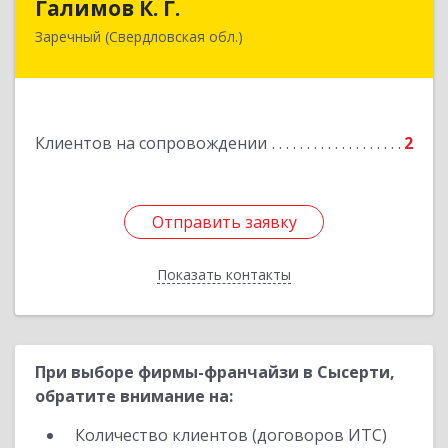
Галимов К. Г.
Заречный (Свердловская обл.)
Свердловская обл, г. Заречный, ул. Кузнецова,
д.24, оф.72
Подробнее
Клиентов на сопровождении
2
Отправить заявку
Отправить заявку
Показать контакты
Назад
При выборе фирмы-франчайзи в Сысерти,
обратите внимание на:
Количество клиентов (договоров ИТС)