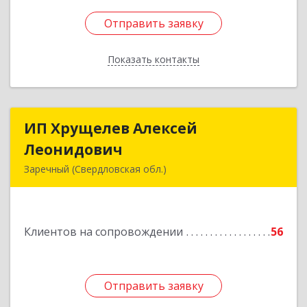
Отправить заявку
Отправить заявку
Показать контакты
Назад
ИП Хрущелев Алексей
ИП Хрущелев Алексей
Леонидович
Леонидович
Заречный (Свердловская обл.)
624250, Свердловская обл, Заречный г,
Курчатова ул, дом № 27/2, кв.57
Клиентов на сопровождении
56
Подробнее
Отправить заявку
Отправить заявку