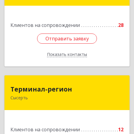
Черданцево с, Чапаева ул, дом № 39
Подробнее
Клиентов на сопровождении
28
Отправить заявку
Отправить заявку
Показать контакты
Назад
Терминал-регион
Терминал-регион
Сысерть
624022, Свердловская обл, Сысертский р-н,
Сысерть г, Ленина ул, дом № 33, оф.209
Подробнее
Клиентов на сопровождении
12