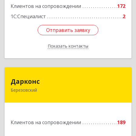
Клиентов на сопровождении
172
1С:Специалист
2
Отправить заявку
Отправить заявку
Показать контакты
Назад
Дарконс
Дарконс
Березовский
623700, Свердловская обл, Березовский г,
Строителей ул, дом № 4, оф.418
Подробнее
Клиентов на сопровождении
189