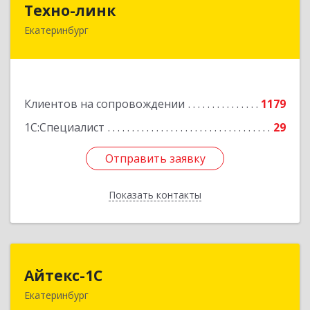
Техно-линк
Екатеринбург
620000, Свердловская обл, Екатеринбург г,
Основинская ул, строение 10, оф.1116
Подробнее
Клиентов на сопровождении
1179
1С:Специалист
29
Отправить заявку
Отправить заявку
Показать контакты
Назад
Айтекс-1С
Айтекс-1С
Екатеринбург
620041, Свердловская обл, Екатеринбург г,