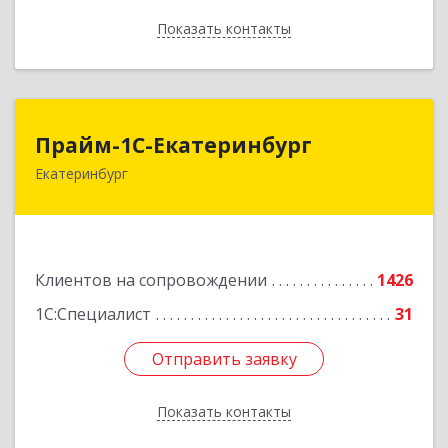
Показать контакты
Назад
Прайм-1С-Екатеринбург
Прайм-1С-Екатеринбург
Екатеринбург
620142, Свердловская обл, Екатеринбург г, 8
Марта ул, дом № 49, оф.609
Подробнее
Клиентов на сопровождении
1426
1С:Специалист
31
Отправить заявку
Отправить заявку
Показать контакты
Назад