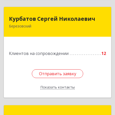
Курбатов Сергей Николаевич
Курбатов Сергей Николаевич
Березовский
623 701, 623701, Свердловская обл,
Березовский г, Театральная ул, д. 28, кв.43
Подробнее
Клиентов на сопровождении
12
Отправить заявку
Отправить заявку
Показать контакты
Назад
Галимов К. Г.