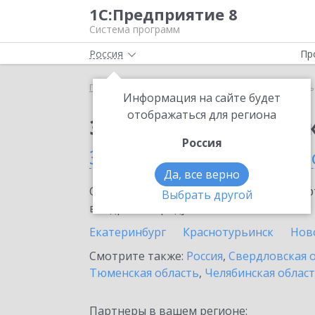
1С:Предприятие 8
Система программ
Россия
Пр
Главная
Сервисы ИТС
1С-Курьерика
1С-Курь
Информация на сайте будет
отображаться для региона
Заказать 1С-Курьери
Россия
Заречном (Свердловско
Да, все верно
Ознакомьтесь с информационными карт
Выбрать другой
внедрение продукта.
Екатеринбург
Краснотурьинск
Нов
Смотрите также:
Россия
,
Свердловская 
Тюменская область
,
Челябинская облас
Партнеры в вашем регионе: