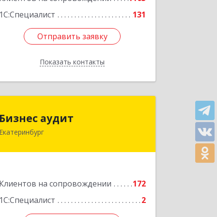
Подробнее
1С:Специалист
131
Отправить заявку
Отправить заявку
Показать контакты
Назад
Бизнес аудит
Бизнес аудит
Екатеринбург
620062, Свердловская обл,
Екатеринбург г, Гагарина ул, дом №
14, оф.908
Подробнее
Клиентов на сопровождении
172
1С:Специалист
2