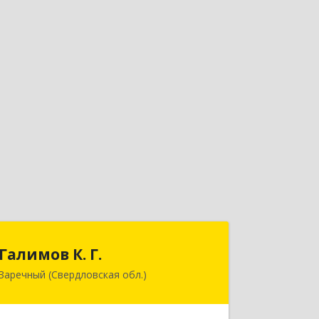
Галимов К. Г.
Галимов К. Г.
Заречный (Свердловская обл.)
Свердловская обл, г. Заречный, ул.
Кузнецова, д.24, оф.72