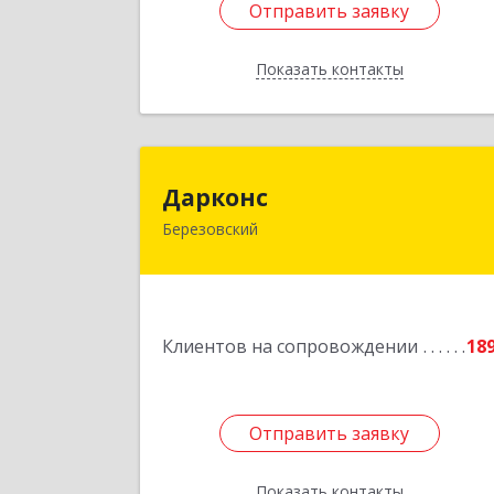
Отправить заявку
Отправить заявку
Показать контакты
Назад
Даркон
Дарконс
Березовский
623700, Свердловская обл
Березовский г, Строителей ул, дом 
4, оф.41
Подробне
Клиентов на сопровождении
18
Отправить заявку
Отправить заявку
Показать контакты
Назад