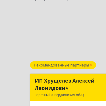
Рекомендованные партнеры
ИП Хрущелев Алексей
ИП Хрущелев Алексе
Леонидович
Леонидови
Заречный (Свердловская обл.)
624250, Свердловская обл, Заречны
г, Курчатова ул, дом № 27/2, кв.5