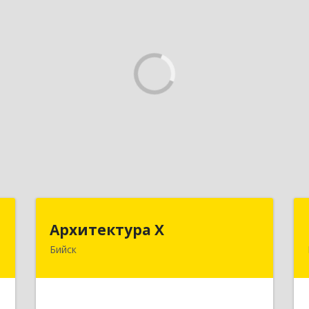
"
Архитектура Х
Архитектура Х
Бийск
,
659300, Алтайский край, Бийск г,
3
Турусова ул, дом № 3
е
Подробнее