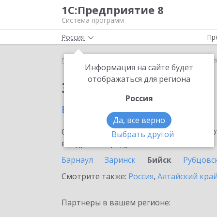
1С:Предприятие 8
Система программ
Россия
Пр
Главная
Сервисы ИТС
1С:Курьер
1С:Курьер 
Информация на сайте будет
отображаться для региона
Заказать 1С:Курьер
Россия
в Бийске
Да, все верно
Ознакомьтесь с информационными карт
Выбрать другой
внедрение продукта.
Барнаул
Заринск
Бийск
Рубцовс
Смотрите также:
Россия
,
Алтайский кра
Партнеры в вашем регионе: