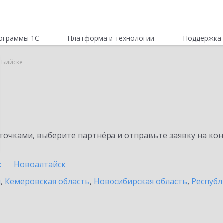
ограммы 1С
Платформа и технологии
Поддержка 
в Бийске
очками, выберите партнёра и отправьте заявку на ко
к
Новоалтайск
й
,
Кемеровская область
,
Новосибирская область
,
Республ