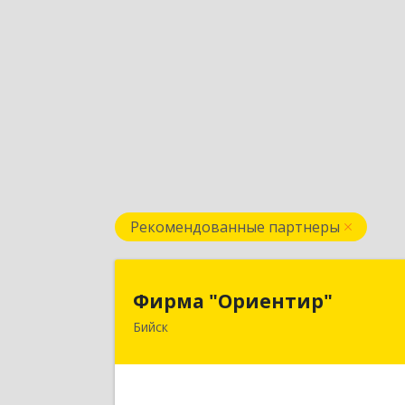
Рекомендованные партнеры
Фирма "Ориентир
Фирма "Ориентир"
Бийск
659300, Алтайский край, Бийск г
Сергея Кирова пр-кт, дом № 
Подробне