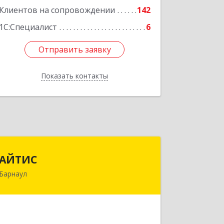
Клиентов на сопровождении
142
1С:Специалист
6
Отправить заявку
Отправить заявку
Показать контакты
Назад
АЙТИС
АЙТИС
Барнаул
656067, Алтайский край, Барнаул г,
Взлетная ул, дом № 65
Подробнее