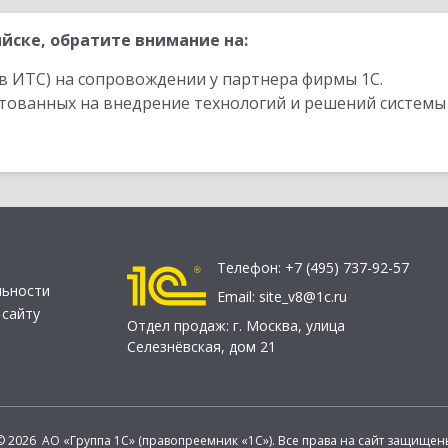
йске, обратите внимание на:
в ИТС) на сопровождении у партнера фирмы 1С.
стованных на внедрение технологий и решений системы
Телефон:
+7 (495) 737-92-57
льности
Email:
site_v8@1c.ru
 сайту
Отдел продаж:
г. Москва
,
улица
Селезнёвская, дом 21
© 2026 АО «Группа 1С» (правопреемник «1С»). Все права на сайт защищен