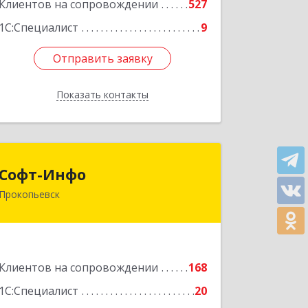
Клиентов на сопровождении
527
1С:Специалист
9
Отправить заявку
Отправить заявку
Показать контакты
Назад
Софт-Инфо
Софт-Инфо
Прокопьевск
653039, Кемеровская область -
Кузбасс, Прокопьевск г, Институтская
ул, дом № 9а, оф.15
Подробнее
Клиентов на сопровождении
168
1С:Специалист
20