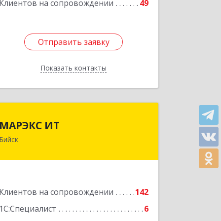
Клиентов на сопровождении
49
Подробнее
Отправить заявку
Отправить заявку
Показать контакты
Назад
МАРЭКС ИТ
МАРЭКС ИТ
Бийск
Алтайский край, Бийск г, Разина, дом
№ 94
Подробнее
Клиентов на сопровождении
142
1С:Специалист
6