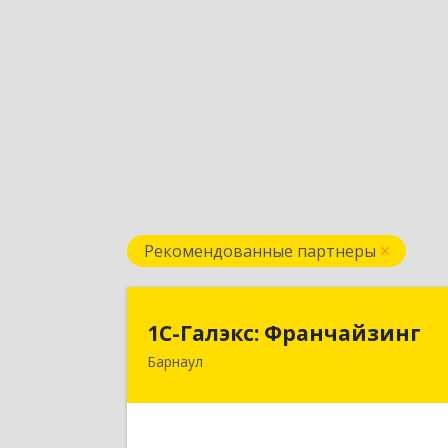
Рекомендованные партнеры
1С-Галэкс: Франчайзин
1С-Галэкс: Франчайзинг
Барнаул
656015, Алтайский край, Барнаул г
Деповская ул, дом № 7, каб.А-10
Подробне