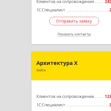
Клиентов на сопровождении
24
1С:Специалист
Отправить заявку
Отправить заявку
Показать контакты
Назад
Архитектура 
Архитектура Х
Бийск
659300, Алтайский край, Бийск г
Турусова ул, дом № 
Подробне
Клиентов на сопровождении
12
1С:Специалист