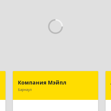
г
Компания Мэйпл
Компания Мэйпл
Барнаул
,
656038, Алтайский край, Барнаул г,
5
Комсомольский пр-кт, дом № 112
е
Подробнее