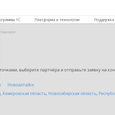
ограммы 1С
Платформа и технологии
Поддержка 
в Барнауле
очками, выберите партнёра и отправьте заявку на ко
к
Новоалтайск
й
,
Кемеровская область
,
Новосибирская область
,
Республ