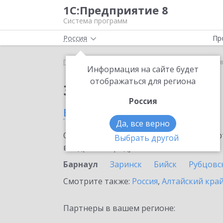
1С:Предприятие 8
Система программ
Россия
Пр
Главная
Сервисы ИТС
1С:Курьер
1С:Курьер 
Информация на сайте будет
отображаться для региона
Заказать 1С:Курьер
Россия
в Барнауле
Да, все верно
Ознакомьтесь с информационными карт
Выбрать другой
внедрение продукта.
Барнаул
Заринск
Бийск
Рубцовс
Смотрите также:
Россия
,
Алтайский кра
Партнеры в вашем регионе: