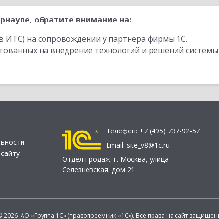
рнауле, обратите внимание на:
в ИТС) на сопровождении у партнера фирмы 1С.
стованных на внедрение технологий и решений системы
Телефон:
+7 (495) 737-92-57
льности
Email:
site_v8@1c.ru
 сайту
Отдел продаж:
г. Москва
,
улица
Селезнёвская, дом 21
© 2026 АО «Группа 1С» (правопреемник «1С»). Все права на сайт защищен