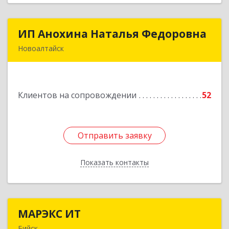
ИП Анохина Наталья Федоровна
ИП Анохина Наталья Федоровна
Новоалтайск
658041, Алтайский край, Новоалтайск г,
Белоярская ул, дом № 132
Клиентов на сопровождении
52
Подробнее
Отправить заявку
Отправить заявку
Показать контакты
Назад
МАРЭКС ИТ
МАРЭКС ИТ
Бийск