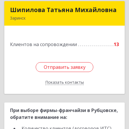
Шипилова Татьяна Михайловна
Шипилова Татьяна Михайловна
Заринск
Подробнее
Клиентов на сопровождении
13
Отправить заявку
Отправить заявку
Показать контакты
Назад
При выборе фирмы-франчайзи в Рубцовске,
обратите внимание на:
Количество клиентов (договоров ИТС)