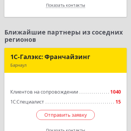
Показать контакты
Назад
Ближайшие партнеры из соседних
регионов
1С-Галэкс: Франчайзинг
1С-Галэкс: Франчайзинг
Барнаул
656015, Алтайский край, Барнаул г, Деповская
ул, дом № 7, каб.А-105
Клиентов на сопровождении
1040
Подробнее
1С:Специалист
15
Отправить заявку
Отправить заявку
Показать контакты
Назад