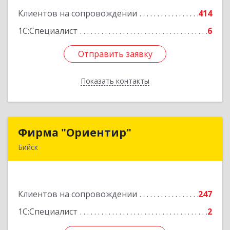
Клиентов на сопровождении
414
Подробнее
1С:Специалист
6
Отправить заявку
Отправить заявку
Показать контакты
Назад
Фирма "Ориентир"
Фирма "Ориентир"
Бийск
659300, Алтайский край, Бийск г, Сергея Кирова
пр-кт, дом № 3
Клиентов на сопровождении
247
Подробнее
1С:Специалист
2