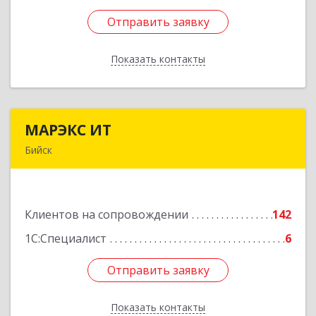
Отправить заявку
Отправить заявку
Показать контакты
Назад
МАРЭКС ИТ
МАРЭКС ИТ
Бийск
Алтайский край, Бийск г, Разина, дом № 94
Подробнее
Клиентов на сопровождении
142
1С:Специалист
6
Отправить заявку
Отправить заявку
Показать контакты
Назад