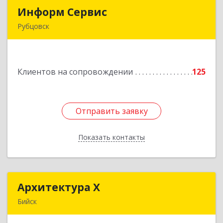
Информ Сервис
Информ Сервис
Рубцовск
658204, Алтайский край, Рубцовск г, Алтайская
ул, дом № 7
Клиентов на сопровождении
125
Подробнее
Отправить заявку
Отправить заявку
Показать контакты
Назад
Архитектура Х
Архитектура Х
Бийск
659300, Алтайский край, Бийск г, Турусова ул,