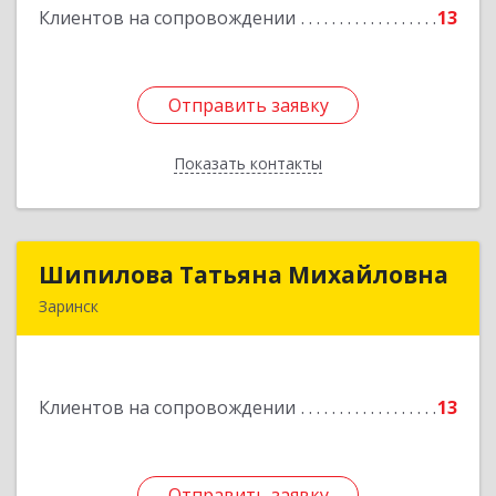
Клиентов на сопровождении
13
Подробнее
Отправить заявку
Отправить заявку
Показать контакты
Назад
Шипилова Татьяна Михайловна
Шипилова Татьяна Михайловна
Заринск
Подробнее
Клиентов на сопровождении
13
Отправить заявку
Отправить заявку