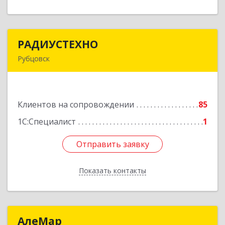
РАДИУСТЕХНО
РАДИУСТЕХНО
Рубцовск
658225, Алтайский край, Рубцовск г, Ленина пр-
кт, дом № 206, оф.427
Клиентов на сопровождении
85
Подробнее
1С:Специалист
1
Отправить заявку
Отправить заявку
Показать контакты
Назад
АлеМар
АлеМар