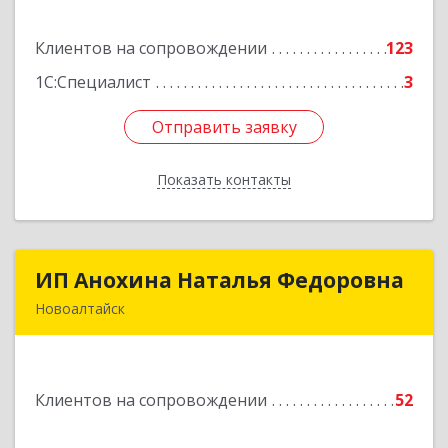
дом № 3
Клиентов на сопровождении
123
Подробнее
1С:Специалист
3
Отправить заявку
Отправить заявку
Показать контакты
Назад
ИП Анохина Наталья Федоровна
ИП Анохина Наталья Федоровна
Новоалтайск
658041, Алтайский край, Новоалтайск г,
Белоярская ул, дом № 132
Клиентов на сопровождении
52
Подробнее